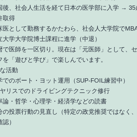
国後、社会人生活を経て日本の医学部に入学 → 3
許取得
床医として勤務するかたわら、社会人大学院でMB
立大学大学院博士課程に進学（中退）
暦で医師を一区切り。現在は「元医師」として、
フを「遊びと学び」で楽しんでいます。
な活動
学でのボート・ヨット運用（SUP-FOIL練習中）
Rヤリスでのドライビングテクニック修行
率論・哲学・心理学・経済学などの読書
分の投票行動の見直し（特定の政党推奨ではなく
確認）