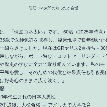
理屈コネ太郎の知ったか自慢
ちは。「理屈コネ太郎」です。
60歳（2025年時点
35歳で医師免許を取得し、臨床現場で長年働いた
一線を退きました。現在は
GRヤリス2台持ち＋30
用
しながら、ボート遊び・ヨットセーリング・ド
や歴史の学びに全力で取り組んでいます。
私のモ
平和を愛し、そのための代償と結果責任も引き受
は好奇心のままに広く浅く。」
歴
960年代生まれの日本人男性
校中退後、大検合格 → アメリカで大学教育