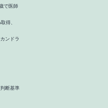
5歳で医師
A取得、
セカンドラ
、判断基準