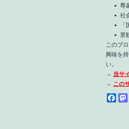
尊
社
「
景
このブロ
興味を持
い。
→
当サ
→
この
Fa