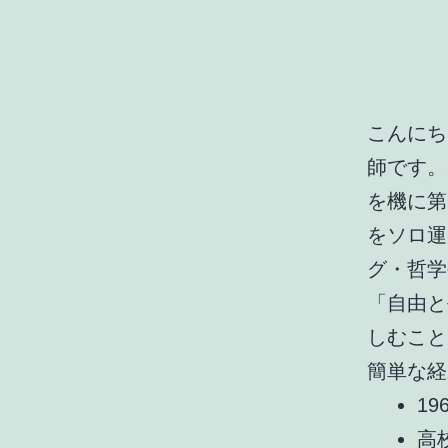
こんに
師です。
を機に第
をソロ運
グ・哲学
「自由と
しむこと
簡単な経
1
高