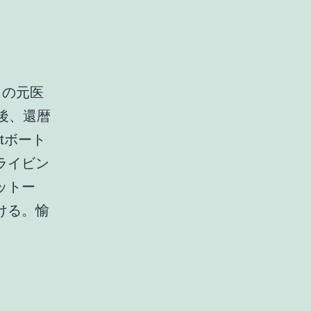
）の元医
後、還暦
ftボート
ライビン
ットー
ける。愉