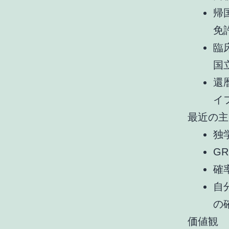
帰
免
臨
国
還
イ
最近の主
独
G
確
自
の
価値観