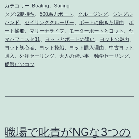
カテゴリー:
Boating
、
Sailing
ト
タグ:
2艇持ち
、
500馬力ボート
、
クルージング
、
シングル
を
ハンド
、
セイリングクルーザー
、
ボートに飽きた理由
、
ボ
買
ート操船
、
マリーナライフ
、
モーターボートとヨット
、
ヤ
っ
マハフェスタ31
、
ヨットとボートの違い
、
ヨットの魅力
、
ヨット初心者
、
ヨット操船
、
ヨット購入理由
、
中古ヨット
た
購入
、
外洋セーリング
、
大人の習い事
、
独学セーリング
、
半
船選びのコツ
年
後、
ヨ
ッ
ト
を
職場で叱責がNGな3つの
買