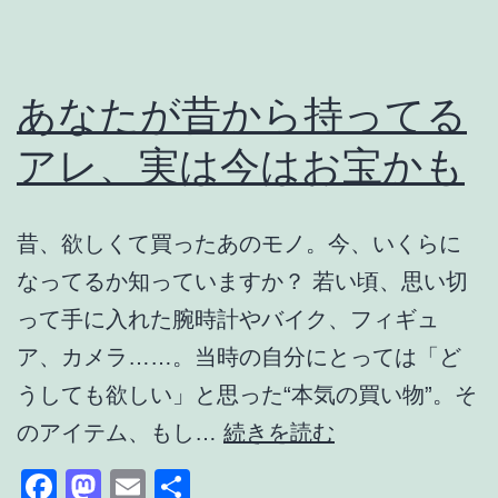
し
い
モ
あなたが昔から持ってる
ノ…
アレ、実は今はお宝かも
か
も
昔、欲しくて買ったあのモノ。今、いくらに
なってるか知っていますか？ 若い頃、思い切
って手に入れた腕時計やバイク、フィギュ
ア、カメラ……。当時の自分にとっては「ど
うしても欲しい」と思った“本気の買い物”。そ
あ
のアイテム、もし…
続きを読む
な
Facebook
Mastodon
Email
共