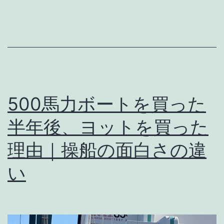
ッ
ト
の
衛
生
管
500馬力ボートを買った
理
半年後、ヨットを買った
｜
土
理由｜操船の面白さの違
足
い
禁
止
の
理