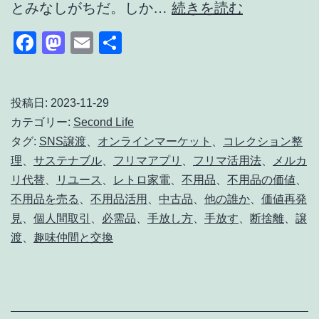
自
とみなしがちだ。しか…
続きを読む
分
Facebook
Mastodon
Email
共
の
有
不
用
投稿日:
2023-11-29
カテゴリー:
Second Life
品
タグ:
SNS譲渡
、
オンラインマーケット
、
コレクション整
は
理
、
サステナブル
、
フリマアプリ
、
フリマ活用法
、
メルカ
別
リ代替
、
リユース
、
レトロ家電
、
不用品
、
不用品の価値
、
の
不用品を売る
、
不用品活用
、
中古品
、
他の誰か
、
価値再発
見
、
個人間取引
、
必需品
、
手放し方
、
手放す
、
断捨離
、
譲
誰
渡
、
趣味仲間と交換
か
が
欲