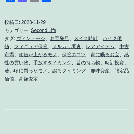
た
有
が
昔
投稿日:
2023-11-29
カテゴリー:
Second Life
か
タグ:
ヴィンテージ
、
お宝発見
、
スイス時計
、
バイク価
ら
値
、
フィギュア保管
、
メルカリ調査
、
レアアイテム
、
中古
持
市場
、
価値が上がるモノ
、
保管のコツ
、
家に眠るお宝
、
感
っ
性の買い物
、
手放すタイミング
、
昔の持ち物
、
時計投資
、
若い頃に買ったモノ
、
譲るタイミング
、
趣味資産
、
限定品
て
価値
、
高額査定
る
ア
レ、
実
は