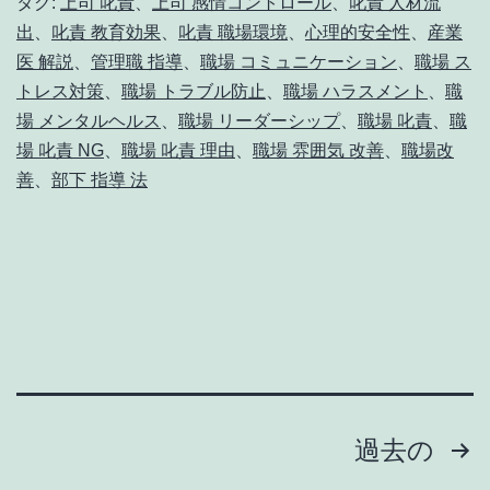
タグ:
上司 叱責
、
上司 感情コントロール
、
叱責 人材流
い
NG
出
、
叱責 教育効果
、
叱責 職場環境
、
心理的安全性
、
産業
な
医 解説
、
管理職 指導
、
職場 コミュニケーション
、
職場 ス
3
トレス対策
、
職場 トラブル防止
、
職場 ハラスメント
、
職
場 メンタルヘルス
、
職場 リーダーシップ
、
職場 叱責
、
職
つ
場 叱責 NG
、
職場 叱責 理由
、
職場 雰囲気 改善
、
職場改
の
善
、
部下 指導 法
理
由
｜
産
業
医
の
投
過去の
現