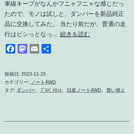
車線キープがなんかフニャフニャな感じだっ
たので、モノは試しと、ダンパーを新品純正
品に交換してみた。 当たり前だが、普通の走
ノ
行はビシっとなっ…
続きを読む
ー
Facebook
Mastodon
Email
共
ト
有
4WD
5
投稿日:
2023-11-15
カテゴリー:
ノート4WD
万
タグ:
ダンパー
、
ﾌﾟﾛﾊﾟｲﾛｯﾄ
、
日産ノート4WD
、
買い替え
キ
ロ
走
行