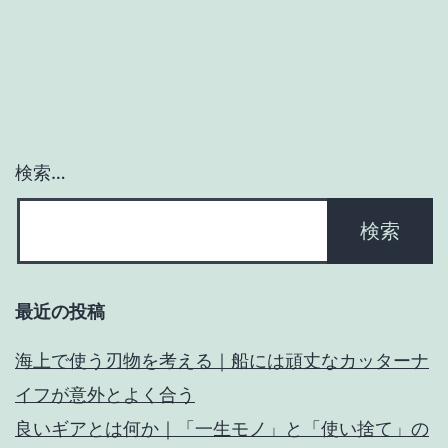
稿
場
知
の
ペ
ー
検索…
ジ
送
り
最近の投稿
海上で使う刃物を考える｜船には頑丈なカッターナ
イフが意外とよく合う
良いギアとは何か｜「一生モノ」と「使い捨て」の