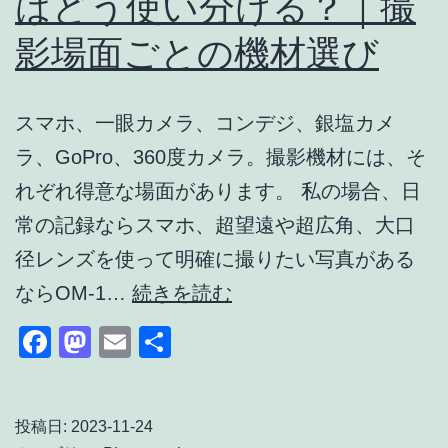
はどう使い分ける？｜撮
ス
タ
影場面ごとの機材選び
ム
仕
スマホ、一眼カメラ、コンデジ、銀塩カメ
様
ラ、GoPro、360度カメラ。撮影機材には、そ
で
れぞれ得意な場面があります。 私の場合、日
無
常の記録ならスマホ、超望遠や超広角、大口
事
径レンズを使って明確に撮りたい写真がある
通
ス
ならOM-1…
続きを読む
過
マ
Facebook
Mastodon
Email
共
ホ・
有
一
眼・
投稿日:
2023-11-24