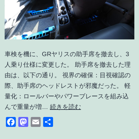
車検を機に、GRヤリスの助手席を撤去し、3
人乗り仕様に変更した。 助手席を撤去した理
由は、以下の通り。 視界の確保：目視確認の
際、助手席のヘッドレストが邪魔だった。 軽
量化：ロールバーやパワーブレースを組み込
GR
んで重量が増…
続きを読む
ヤ
Facebook
Mastodon
Email
共
リ
有
ス