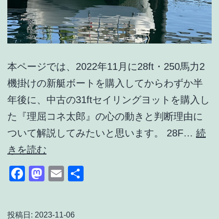
本ページでは、2022年11月に28ft・250馬力2
機掛けの新艇ボートを購入してからわずか半
年後に、中古の31ftセイリングヨットを購入し
た『理屈コネ太郎』の心の動きと判断理由に
ついて解説してみたいと思います。 28F…
続
500
きを読む
馬
Facebook
Mastodon
Email
共
力
有
ボ
ー
投稿日:
2023-11-06