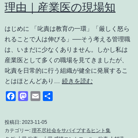
理由｜産業医の現場知
っ
た
理
はじめに 「叱責は教育の一環」「厳しく怒ら
由
れることで人は伸びる」──そう考える管理職
｜
は、いまだに少なくありません。しかし私は
操
産業医として多くの職場を見てきましたが、
船
叱責を日常的に行う組織が健全に発展するこ
の
職
とはほとんどあり…
続きを読む
面
場
Facebook
Mastodon
Email
共
白
で
有
さ
叱
の
責
投稿日:
2023-11-05
カテゴリー:
理不尽社会をサバイブするヒント集
違
が