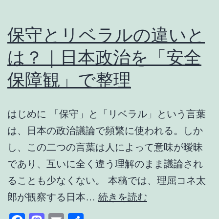
時
に
保守とリベラルの違いと
ダ
は？｜日本政治を「安全
ン
パ
保障観」で整理
ー
を
はじめに 「保守」と「リベラル」という言葉
交
は、日本の政治議論で頻繁に使われる。しか
換
し、この二つの言葉は人によって意味が曖昧
し
であり、互いに全く違う理解のまま議論され
て
ることも少なくない。 本稿では、理屈コネ太
み
保
郎が観察する日本…
続きを読む
た
守