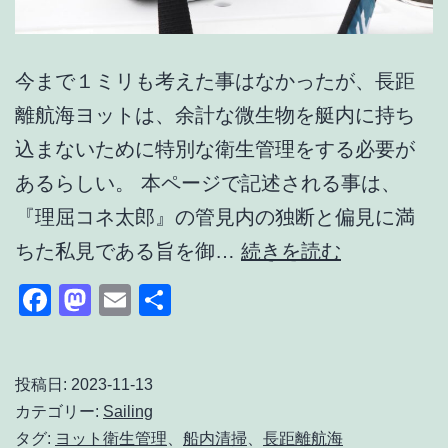
今まで１ミリも考えた事はなかったが、長距
離航海ヨットは、余計な微生物を艇内に持ち
込まないために特別な衛生管理をする必要が
あるらしい。 本ページで記述される事は、
『理屈コネ太郎』の管見内の独断と偏見に満
長
ちた私見である旨を御…
続きを読む
距
Facebook
Mastodon
Email
共
離
有
航
海
投稿日:
2023-11-13
カテゴリー:
Sailing
ヨ
タグ:
ヨット衛生管理
、
船内清掃
、
長距離航海