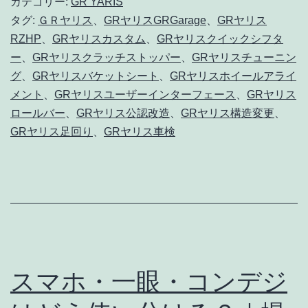
カテゴリー:
GR YARIS
初
タグ:
ＧＲヤリス
、
GRヤリスGRGarage
、
GRヤリス
回
RZHP
、
GRヤリスカスタム
、
GRヤリスクイックシフタ
車
ー
、
GRヤリスクラッチストッパー
、
GRヤリスチューニン
検
グ
、
GRヤリスバケットシート
、
GRヤリスホイールアライ
メント
、
GRヤリスユーザーインターフェース
、
GRヤリス
完
ロールバー
、
GRヤリス公認改造
、
GRヤリス構造変更
、
了
GRヤリス足回り
、
GRヤリス車検
｜
構
造
変
更
＆
スマホ・一眼・コンデジ
カ