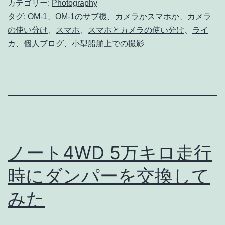
カテゴリー:
Photography
コ
タグ:
OM-1
、
OM-1のサブ機
、
カメラかスマホか
、
カメラ
ン
の使い分け
、
スマホ
、
スマホとカメラの使い分け
、
ライ
デ
カ
、
個人ブログ
、
小型船舶上での撮影
ジ
は
ど
う
使
い
ノート4WD 5万キロ走行
分
時にダンパーを交換して
け
みた
る？
｜