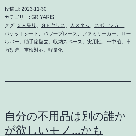
の
投稿日:
2023-11-30
カテゴリー:
GR YARIS
助
タグ:
３人乗り
、
ＧＲヤリス
、
カスタム
、
スポーツカー
、
手
バケットシート
、
パワーブレース
、
ファミリーカー
、
ロー
席
ルバー
、
助手席撤去
、
収納スペース
、
実用性
、
車中泊
、
車
撤
内改造
、
車検対応
、
軽量化
去
で
3
人
乗
り
自分の不用品は別の誰か
仕
が欲しいモノ…かも
様