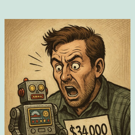
に！
軽
量
化
と
実
用
性
を
両
立