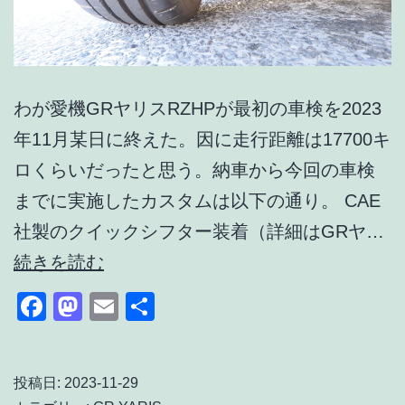
わが愛機GRヤリスRZHPが最初の車検を2023
年11月某日に終えた。因に走行距離は17700キ
ロくらいだったと思う。納車から今回の車検
までに実施したカスタムは以下の通り。 CAE
社製のクイックシフター装着（詳細はGRヤ…
GR
続きを読む
ヤ
Facebook
Mastodon
Email
共
リ
有
ス
RZHP
投稿日:
2023-11-29