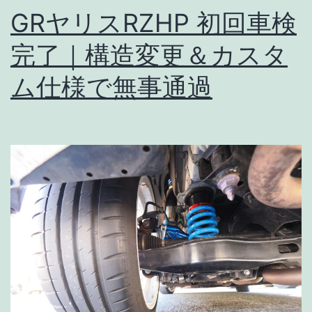
今
GRヤリスRZHP 初回車検
は
完了｜構造変更＆カスタ
お
宝
ム仕様で無事通過
か
も