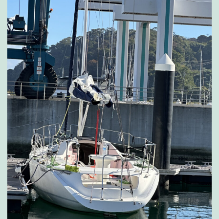
由
と
船
内
清
掃
の
実
践
記