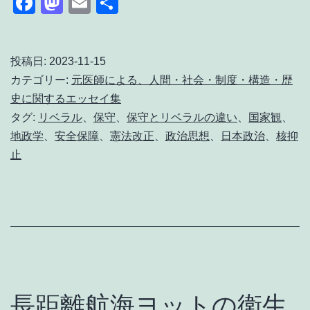
Facebook
Mastodon
Email
共
と
有
リ
ベ
投稿日:
2023-11-15
カテゴリー:
元医師による、人間・社会・制度・構造・歴
ラ
史に関するエッセイ集
ル
タグ:
リベラル
、
保守
、
保守とリベラルの違い
、
国家観
、
の
地政学
、
安全保障
、
憲法改正
、
政治思想
、
日本政治
、
核抑
違
止
い
と
は？
｜
日
本
長距離航海ヨットの衛生