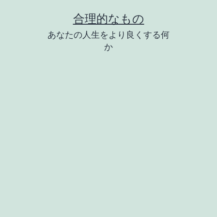
コ
合理的なもの
ン
あなたの人生をより良くする何
テ
か
ン
ツ
へ
ス
キ
ッ
プ