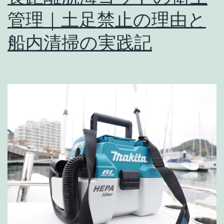
政
管理｜土足禁止の理由と
治
船内清掃の実践記
を
「安
全
保
障
観」
で
整
理