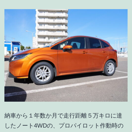
撮
影
場
面
ご
と
の
機
材
選
び
納車から１年数か月で走行距離５万キロに達
したノート4WDの、プロパイロット作動時の