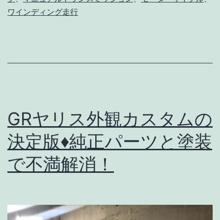
意
ワインディング走行
外
な
利
点
♦
紅
GRヤリス外観カスタムの
い
決定版♦純正パーツと塗装
ノ
ブ
で不満解消！
で
ギ
ア