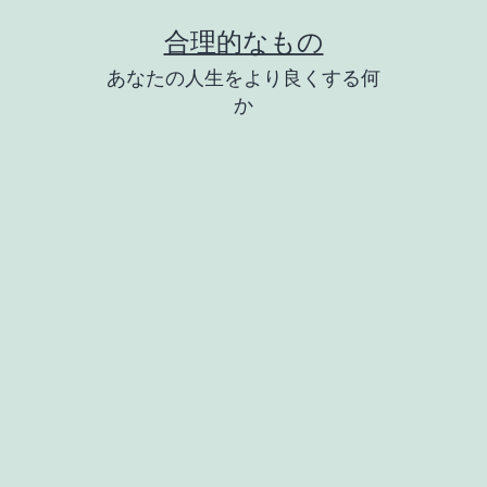
コ
合理的なもの
ン
あなたの人生をより良くする何
テ
か
ン
ツ
へ
ス
キ
ッ
プ