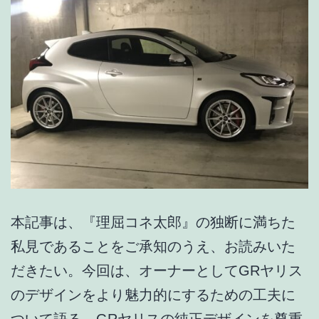
ポ
ジ
シ
ョ
ン
が
見
え
る？
本記事は、『理屈コネ太郎』の独断に満ちた
私見であることをご承知のうえ、お読みいた
だきたい。今回は、オーナーとしてGRヤリス
のデザインをより魅力的にするための工夫に