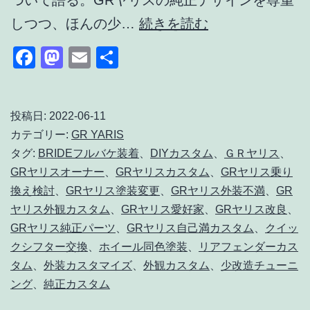
ついて語る。GRヤリスの純正デザインを尊重
GR
しつつ、ほんの少…
続きを読む
ヤ
Facebook
Mastodon
Email
共
リ
有
ス
外
投稿日:
2022-06-11
カテゴリー:
GR YARIS
観
タグ:
BRIDEフルバケ装着
、
DIYカスタム
、
ＧＲヤリス
、
カ
GRヤリスオーナー
、
GRヤリスカスタム
、
GRヤリス乗り
ス
換え検討
、
GRヤリス塗装変更
、
GRヤリス外装不満
、
GR
タ
ヤリス外観カスタム
、
GRヤリス愛好家
、
GRヤリス改良
、
GRヤリス純正パーツ
、
GRヤリス自己満カスタム
、
クイッ
ム
クシフター交換
、
ホイール同色塗装
、
リアフェンダーカス
の
タム
、
外装カスタマイズ
、
外観カスタム
、
少改造チューニ
決
ング
、
純正カスタム
定