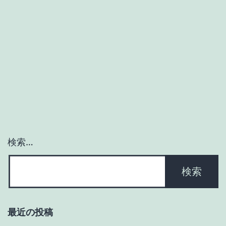
版
♦
純
正
パ
ー
ツ
と
検索…
塗
装
で
不
最近の投稿
満