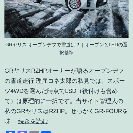
GRヤリス オープンデフで雪道は？｜オープンとLSDの選
択基準
GRヤリスRZHPオーナーが語るオープンデフ
の雪道走行 理屈コネ太郎の私見では、スポー
ツ4WDを選んだ時点でLSD（後付けも含め
て）は原理的に一択です。当サイト管理人の
私のGRヤリスはRZHP。せっかくGR-FOURを
GR
味…
続きを読む
ヤ