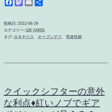
Facebook
Mastodon
Email
共
リ
有
ス
オ
投稿日:
2022-06-29
カテゴリー:
GR YARIS
ー
タグ:
ＧＲヤリス
、
オープンデフ
、
雪道性能
プ
ン
デ
フ
で
雪
クイックシフターの意外
道
な利点♦紅いノブでギア
は？
｜