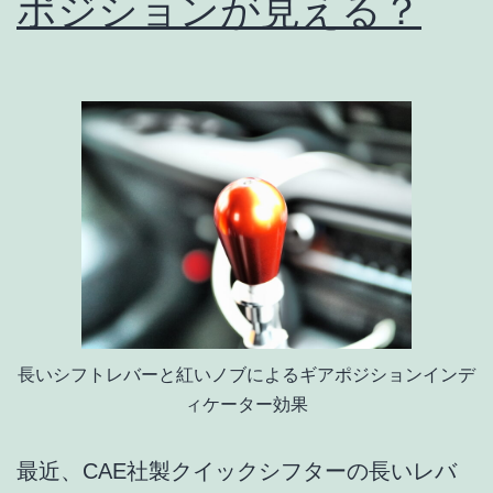
ポジションが見える？
オ
ー
プ
ン
と
LSD
の
選
択
基
長いシフトレバーと紅いノブによるギアポジションインデ
準
ィケーター効果
最近、CAE社製クイックシフターの長いレバ