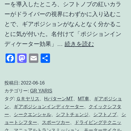
ーを導入したところ、シフトノブの紅いカラ
ーがドライバーの視界にわずかに入り込むこ
とで、ギアポジションがなんとなく分かるこ
とに気が付いた。名付けて「ポジションイン
ク
ディケーター効果」…
続きを読む
イ
Facebook
Mastodon
Email
共
ッ
有
ク
シ
投稿日:
2022-06-16
カテゴリー:
GR YARIS
フ
タグ:
ＧＲヤリス
、
HパターンMT
、
MT車
、
ギアポジショ
タ
ン
、
ギアポジションインディケーター
、
クイックシフタ
ー
ー
、
シークエンシャル
、
シフトチェンジ
、
シフトノブ
、
シ
の
ョートシフター
、
スポーツカー
、
ドライビングテクニッ
ク
、
マニュアルトランスミッション
、
モーターサイクル
、