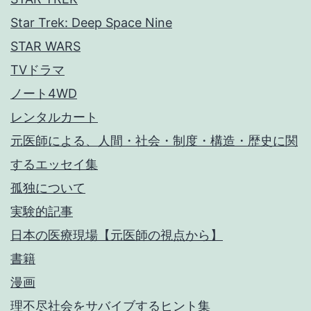
Star Trek: Deep Space Nine
STAR WARS
TVドラマ
ノート4WD
レンタルカート
元医師による、人間・社会・制度・構造・歴史に関
するエッセイ集
孤独について
実験的記事
日本の医療現場【元医師の視点から】
書籍
漫画
理不尽社会をサバイブするヒント集