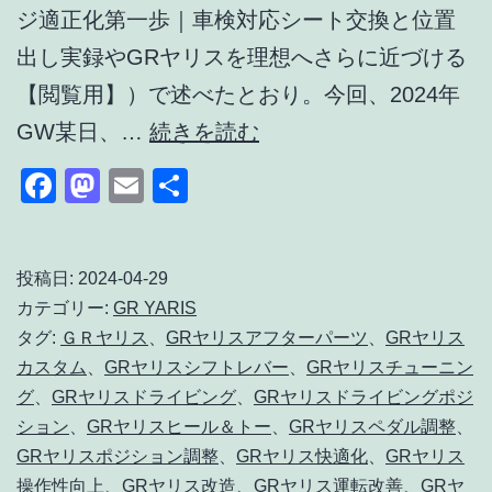
ジ適正化第一歩｜車検対応シート交換と位置
出し実録やGRヤリスを理想へさらに近づける
【閲覧用】）で述べたとおり。今回、2024年
GR
GW某日、…
続きを読む
ヤ
Facebook
Mastodon
Email
共
リ
有
ス
の
投稿日:
2024-04-29
カテゴリー:
GR YARIS
ド
タグ:
ＧＲヤリス
、
GRヤリスアフターパーツ
、
GRヤリス
ラ
カスタム
、
GRヤリスシフトレバー
、
GRヤリスチューニン
ポ
グ
、
GRヤリスドライビング
、
GRヤリスドライビングポジ
ジ
ション
、
GRヤリスヒール＆トー
、
GRヤリスペダル調整
、
GRヤリスポジション調整
、
GRヤリス快適化
、
GRヤリス
を
操作性向上
、
GRヤリス改造
、
GRヤリス運転改善
、
GRヤ