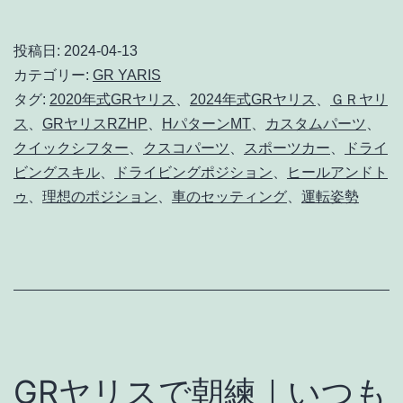
有
リ
の
投稿日:
2024-04-13
カテゴリー:
GR YARIS
ド
タグ:
2020年式GRヤリス
、
2024年式GRヤリス
、
ＧＲヤリ
ラ
ス
、
GRヤリスRZHP
、
HパターンMT
、
カスタムパーツ
、
イ
クイックシフター
、
クスコパーツ
、
スポーツカー
、
ドライ
ビ
ビングスキル
、
ドライビングポジション
、
ヒールアンドト
ゥ
、
理想のポジション
、
車のセッティング
、
運転姿勢
ン
グ
ポ
ジ
シ
ョ
GRヤリスで朝練｜いつも
ン