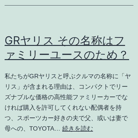
ム
｜
手
触
GRヤリス その名称はフ
り・
ァミリーユースのため？
肌
触
私たちがGRヤリスと呼ぶクルマの名称に「ヤ
り・
リス」が含まれる理由は、コンパクトでリー
雰
ズナブルな価格の高性能ファミリーカーでな
囲
ければ購入を許可してくれない配偶者を持
気
つ、スポーツカー好きの夫で父、或いは妻で
を
GR
母への、TOYOTA…
続きを読む
自