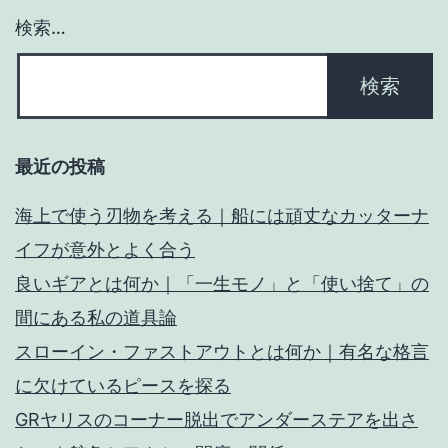
検索…
ー
ス
の
た
め？
最近の投稿
海上で使う刃物を考える｜船には頑丈なカッターナ
イフが意外とよく合う
良いギアとは何か｜「一生モノ」と「使い捨て」の
間にある私の道具論
スローイン・ファストアウトとは何か｜有名な格言
に欠けているピースを探る
GRヤリスのコーナー脱出でアンダーステアを出さ