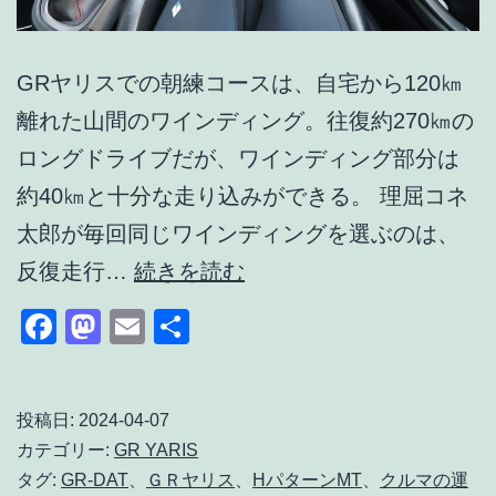
GRヤリスでの朝練コースは、自宅から120㎞
離れた山間のワインディング。往復約270㎞の
ロングドライブだが、ワインディング部分は
約40㎞と十分な走り込みができる。 理屈コネ
太郎が毎回同じワインディングを選ぶのは、
GR
反復走行…
続きを読む
ヤ
Facebook
Mastodon
Email
共
リ
有
ス
で
投稿日:
2024-04-07
カテゴリー:
GR YARIS
朝
タグ:
GR-DAT
、
ＧＲヤリス
、
HパターンMT
、
クルマの運