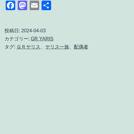
ヤ
分
Facebook
Mastodon
Email
共
リ
好
有
ス
み
そ
投稿日:
2024-04-03
に
カテゴリー:
GR YARIS
の
整
タグ:
ＧＲヤリス
、
ヤリス一族
、
配偶者
名
え
称
る
は
フ
ァ
ミ
リ
ー
ユ