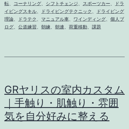
練
転
、
コーナリング
、
シフトチェンジ
、
スポーツカー
、
ドラ
｜
イビングスキル
、
ドライビングテクニック
、
ドライビング
い
理論
、
ドラテク
、
マニュアル車
、
ワインディング
、
個人ブ
ログ
、
公道練習
、
朝練
、
朝連
、
荷重移動
、
課題
つ
も
の
ワ
イ
ン
GRヤリスの室内カスタム
デ
ィ
｜手触り・肌触り・雰囲
ン
気を自分好みに整える
グ
で