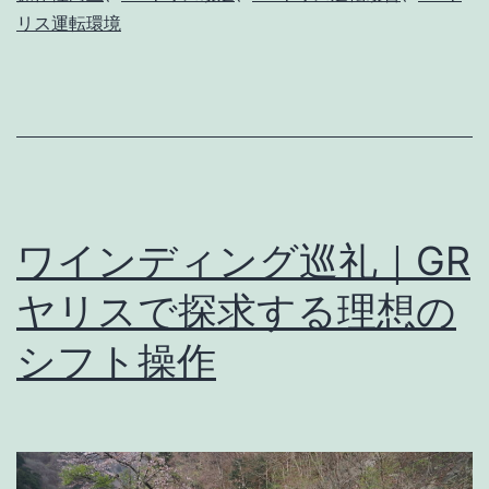
ア
リス運転環境
フ
タ
ー
パ
ー
ツ
ワインディング巡礼｜GR
で
ヤリスで探求する理想の
さ
ら
シフト操作
に
最
適