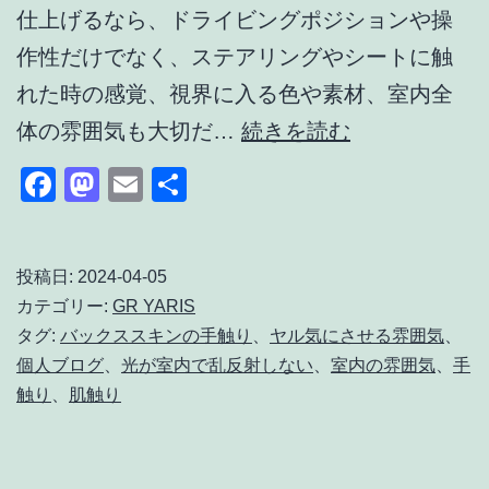
仕上げるなら、ドライビングポジションや操
作性だけでなく、ステアリングやシートに触
れた時の感覚、視界に入る色や素材、室内全
GR
体の雰囲気も大切だ…
続きを読む
ヤ
Facebook
Mastodon
Email
共
リ
有
ス
の
投稿日:
2024-04-05
カテゴリー:
GR YARIS
室
タグ:
バックススキンの手触り
、
ヤル気にさせる雰囲気
、
内
個人ブログ
、
光が室内で乱反射しない
、
室内の雰囲気
、
手
カ
触り
、
肌触り
ス
タ