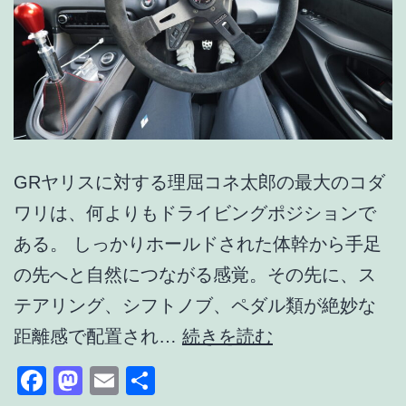
操
作
GRヤリスに対する理屈コネ太郎の最大のコダ
ワリは、何よりもドライビングポジションで
ある。 しっかりホールドされた体幹から手足
の先へと自然につながる感覚。その先に、ス
テアリング、シフトノブ、ペダル類が絶妙な
コ
距離感で配置され…
続きを読む
ダ
Facebook
Mastodon
Email
共
ワ