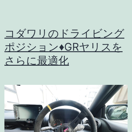
リ
ス
で
コダワリのドライビング
探
求
ポジション♦GRヤリスを
す
さらに最適化
る
理
想
の
シ
フ
ト