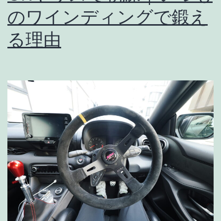
♦GR
のワインディングで鍛え
ヤ
る理由
リ
ス
を
さ
ら
に
最
適
化