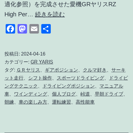
適化参照）を完成させた愛機GRヤリスRZ
ワ
High Per…
続きを読む
イ
Facebook
Mastodon
Email
共
ン
有
デ
ィ
投稿日:
2024-04-16
カテゴリー:
GR YARIS
ン
タグ:
ＧＲヤリス
、
ギアポジション
、
クルマ好き
、
サーキ
グ
ット走行
、
シフト操作
、
スポーツドライビング
、
ドライビ
巡
ングテクニック
、
ドライビングポジション
、
マニュアル
礼
車
、
ワインディング
、
個人ブログ
、
峠道
、
早朝ドライブ
、
朝練
、
車の楽しみ方
、
運転練習
、
高性能車
｜
GR
ヤ