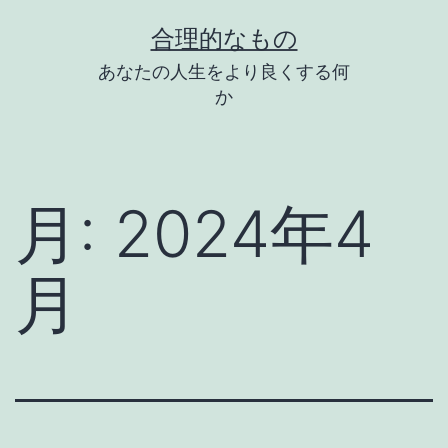
コ
合理的なもの
ン
あなたの人生をより良くする何
テ
か
ン
ツ
へ
月:
2024年4
ス
キ
月
ッ
プ