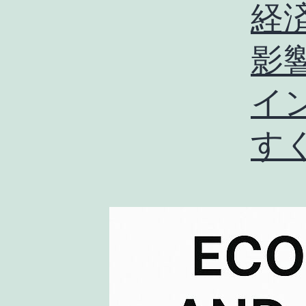
経
影
イ
す