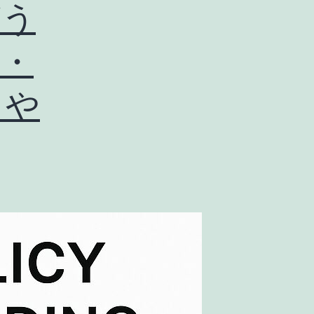
どう
く
す
・
時
代
りや
｜
生
活
労
働
か
ら
解
放