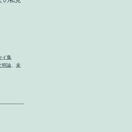
での私見
AI
と
ロ
ボ
ッ
セイ集
ト
文明論
、
未
が
富
の
価
値
を
無