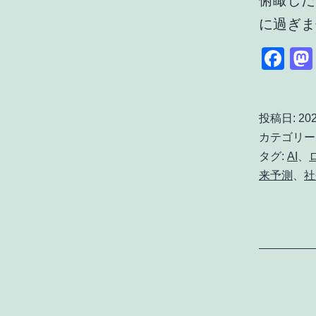
俯瞰した
に過ぎ
Fa
投稿日:
202
カテゴリー
タグ:
AI
、
来予測
、
社