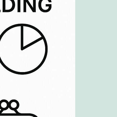
さ
れ
る
人
類