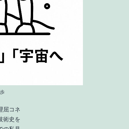
歩
理屈コネ
技術史を