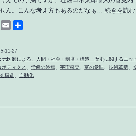
うえでの予測ですが、理屈コネ太郎個人の管見内
ません。こんな考え方もあるのだなぁ…
続きを読む
cebook
Mastodon
Email
共
有
5-11-27
:
元医師による、人間・社会・制度・構造・歴史に関するエッ
ロボティクス
、
労働の終焉
、
宇宙探査
、
富の意味
、
技術革新
、
会構造
、
自動化