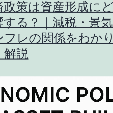
済政策は資産形成に
響する？｜減税・景気
ンフレの関係をわか
く解説