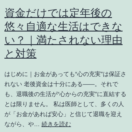
ア
資金だけでは定年後の
ボ
悠々自適な生活はできな
ッ
ク
い？｜満たされない理由
ス
と対策
を
交
はじめに｜お金があっても“心の充実”は保証さ
換
れない 老後資金は十分にある――。それで
｜
も、退職後の生活が“心からの充実”に直結する
河
とは限りません。 私は医師として、多くの人
川
が「お金があれば安心」と信じて退職を迎え
で
資
ながら、や…
続きを読む
損