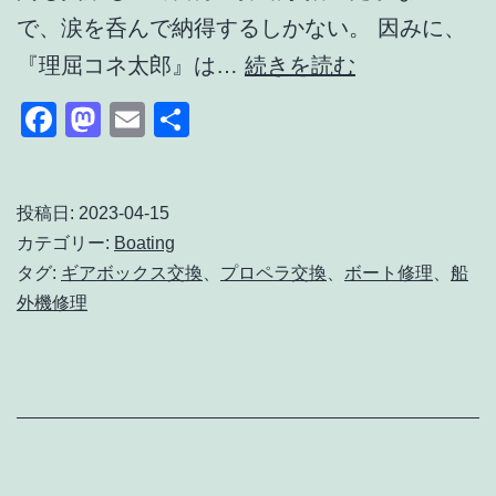
準
で、涙を呑んで納得するしかない。 因みに、
備
マ
『理屈コネ太郎』は…
続きを読む
と
イ
Facebook
Mastodon
Email
共
は
ボ
有
ー
ト
投稿日:
2023-04-15
カテゴリー:
Boating
の
タグ:
ギアボックス交換
、
プロペラ交換
、
ボート修理
、
船
プ
外機修理
ロ
ペ
ラ
と
ギ