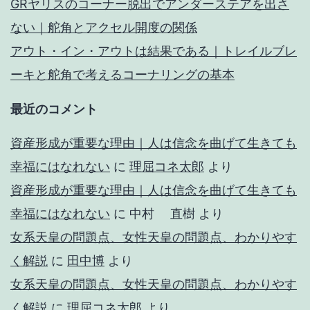
GRヤリスのコーナー脱出でアンダーステアを出さ
ない｜舵角とアクセル開度の関係
アウト・イン・アウトは結果である｜トレイルブレ
ーキと舵角で考えるコーナリングの基本
最近のコメント
資産形成が重要な理由｜人は信念を曲げて生きても
幸福にはなれない
に
理屈コネ太郎
より
資産形成が重要な理由｜人は信念を曲げて生きても
幸福にはなれない
に
中村 直樹
より
女系天皇の問題点、女性天皇の問題点、わかりやす
く解説
に
田中博
より
女系天皇の問題点、女性天皇の問題点、わかりやす
く解説
に
理屈コネ太郎
より