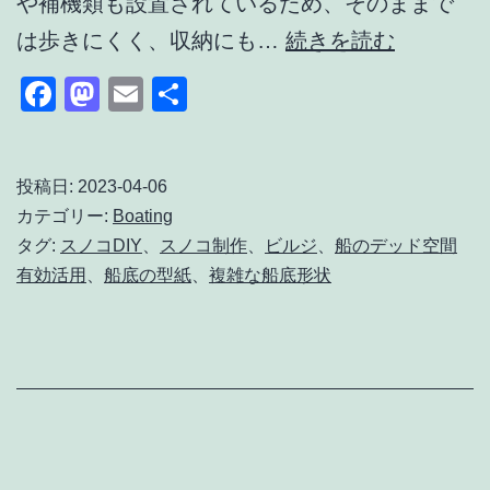
や補機類も設置されているため、そのままで
師
ボ
は歩きにくく、収納にも…
続きを読む
の
ー
Facebook
Mastodon
Email
共
実
ト
有
践
の
ガ
船
投稿日:
2023-04-06
イ
カテゴリー:
Boating
底
ド
タグ:
スノコDIY
、
スノコ制作
、
ビルジ
、
船のデッド空間
に
有効活用
、
船底の型紙
、
複雑な船底形状
合
わ
せ
た
ス
ノ