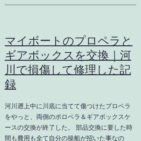
な
い
時
が
マイボートのプロペラと
来
ギアボックスを交換｜河
る
川で損傷して修理した記
前
に
録
｜
今
河川遡上中に川底に当てて傷つけたプロペラ
で
をやっと、両側のポロペラ＆ギアボックスケ
き
ースの交換が終了した。 部品交換に要した時
る
間も費用も全て自分の操船が招いた事なの