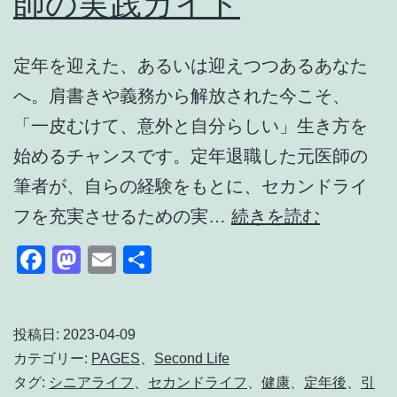
師の実践ガイド
フ
始
設
ま
定年を迎えた、あるいは迎えつつあるあなた
計
る
へ。肩書きや義務から解放された今こそ、
人
「一皮むけて、意外と自分らしい」生き方を
生
始めるチャンスです。定年退職した元医師の
後
筆者が、自らの経験をもとに、セカンドライ
半
一
フを充実させるための実…
続きを読む
の
皮
Facebook
Mastodon
Email
共
設
む
有
計
け
て
投稿日:
2023-04-09
カテゴリー:
PAGES
、
Second Life
意
タグ:
シニアライフ
、
セカンドライフ
、
健康
、
定年後
、
引
外