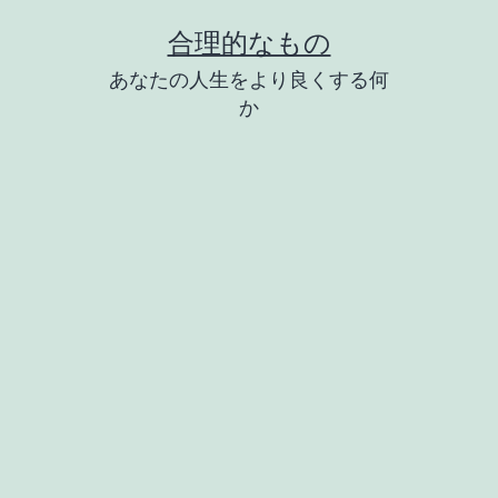
コ
合理的なもの
ン
あなたの人生をより良くする何
テ
か
ン
ツ
へ
ス
キ
ッ
プ