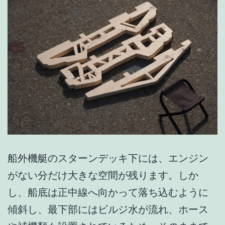
ラ
イ
フ
を
始
め
よ
う
｜
船外機艇のスターンデッキ下には、エンジン
引
がない分だけ大きな空間が残ります。しか
退
し、船底は正中線へ向かって落ち込むように
元
傾斜し、最下部にはビルジ水が流れ、ホース
医