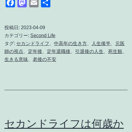
Facebook
Mastodon
Email
共
後、
理
有
何
由
の
と
投稿日:
2023-04-09
カテゴリー:
Second Life
た
対
タグ:
セカンドライフ
、
中高年の生き方
、
人生後半
、
元医
め
策
師の視点
、
定年後
、
定年退職後
、
引退後の人生
、
死生観
、
に
生きる意味
、
老後の不安
生
き
る
の
か
分
セカンドライフは何歳か
か