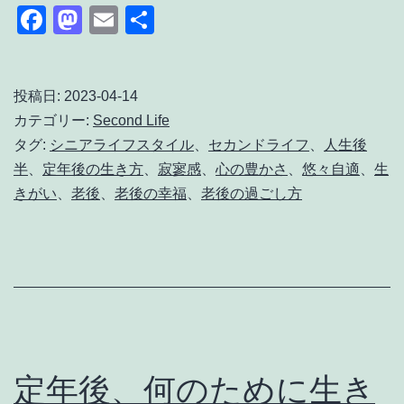
金
傷
Facebook
Mastodon
Email
共
だ
有
し
け
て
で
投稿日:
2023-04-14
修
カテゴリー:
Second Life
は
理
タグ:
シニアライフスタイル
、
セカンドライフ
、
人生後
定
し
半
、
定年後の生き方
、
寂寥感
、
心の豊かさ
、
悠々自適
、
生
年
た
きがい
、
老後
、
老後の幸福
、
老後の過ごし方
後
記
の
録
悠々
自
適
な
定年後、何のために生き
生