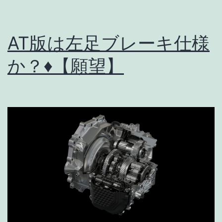
AT版は左足ブレーキ仕様
か？♦【願望】