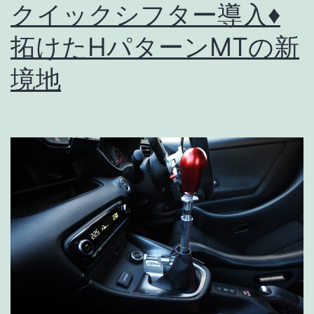
クイックシフター導入♦
コ
拓けたHパターンMTの新
を
DIY
境地
｜
型
取
り・
桁
材
加
工
編