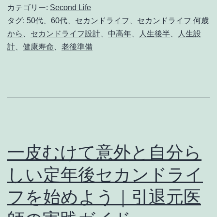
考
カテゴリー:
Second Life
イ
タグ:
50代
、
60代
、
セカンドライフ
、
セカンドライフ 何歳
え
フ
から
、
セカンドライフ設計
、
中高年
、
人生後半
、
人生設
る
は
計
、
健康寿命
、
老後準備
「死
何
生
歳
観」
か
と
ら？
セ
｜
カ
50〜
一皮むけて意外と自分ら
ン
60
しい定年後セカンドライ
ド
代
ラ
フを始めよう｜引退元医
か
イ
ら