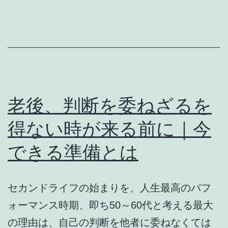
ー
キ
仕
様
か？
♦【願
老後、判断を委ねざるを
望】
得ない時が来る前に｜今
できる準備とは
セカンドライフの始まりを、人生最高のパフ
ォーマンス時期、即ち50～60代と考える最大
の理由は、自己の判断を他者に委ねなくては