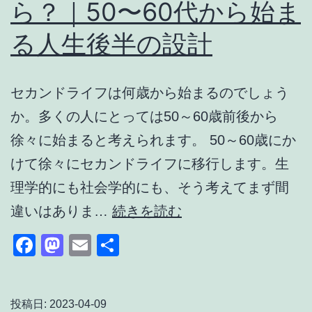
ら？｜50〜60代から始ま
ら
る人生後半の設計
な
く
な
セカンドライフは何歳から始まるのでしょう
っ
か。多くの人にとっては50～60歳前後から
た
徐々に始まると考えられます。 50～60歳にか
人
けて徐々にセカンドライフに移行します。生
へ
理学的にも社会学的にも、そう考えてまず間
──
セ
違いはありま…
続きを読む
元
カ
Facebook
Mastodon
Email
共
医
ン
有
師
ド
が
ラ
投稿日:
2023-04-09