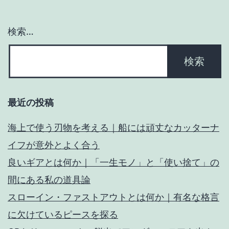
ン
検索…
MT
の
新
境
最近の投稿
地
海上で使う刃物を考える｜船には頑丈なカッターナ
イフが意外とよく合う
良いギアとは何か｜「一生モノ」と「使い捨て」の
間にある私の道具論
スローイン・ファストアウトとは何か｜有名な格言
に欠けているピースを探る