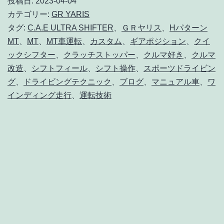
シ
投稿日:
2023-04-04
カテゴリー:
GR YARIS
フ
タグ:
C.A.E ULTRA SHIFTER
、
ＧＲヤリス
、
Hパターン
タ
MT
、
MT
、
MT車運転
、
カスタム
、
ギアポジション
、
クイ
ー
ックシフター
、
クラッチストッパー
、
クルマ好き
、
クルマ
導
改造
、
シフトフィール
、
シフト操作
、
スポーツドライビン
グ
、
ドライビングテクニック
、
ブログ
、
マニュアル車
、
ワ
入
インディング走行
、
運転技術
♦
拓
け
た
H
パ
タ
ー