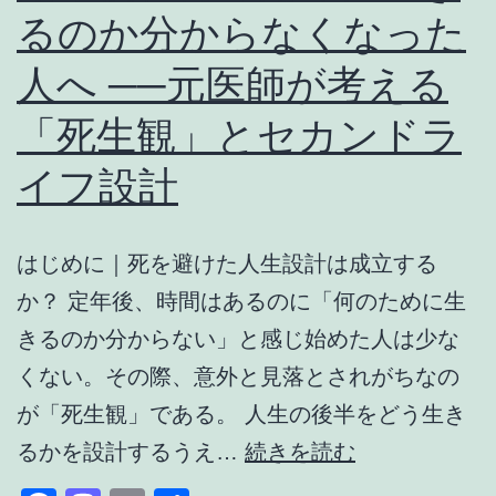
るのか分からなくなった
活
人へ ──元医師が考える
は
で
「死生観」とセカンドラ
き
イフ設計
な
い？
｜
はじめに｜死を避けた人生設計は成立する
満
か？ 定年後、時間はあるのに「何のために生
た
きるのか分からない」と感じ始めた人は少な
さ
くない。その際、意外と見落とされがちなの
れ
が「死生観」である。 人生の後半をどう生き
定
な
るかを設計するうえ…
続きを読む
年
い