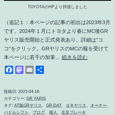
TOYOTAのHPより拝借しました
（追記１：本ページの記事の初出は2023年3月
です。2024年１月にトヨタより春にMC後GR
ヤリス販売開始と正式発表あり。詳細は”コ
コ“をクリック。GRヤリスのMCの報を受けて
AT
本ページに若干の加筆…
続きを読む
版
Facebook
Mastodon
Email
共
は
有
左
足
投稿日:
2023-04-16
カテゴリー:
GR YARIS
ブ
タグ:
AT版GRヤリス
、
GR-DAT
、
ＧＲヤリス
、
オーナー
、
レ
パドルシフト
、
ブログ
、
個人
、
左足ブレーキ