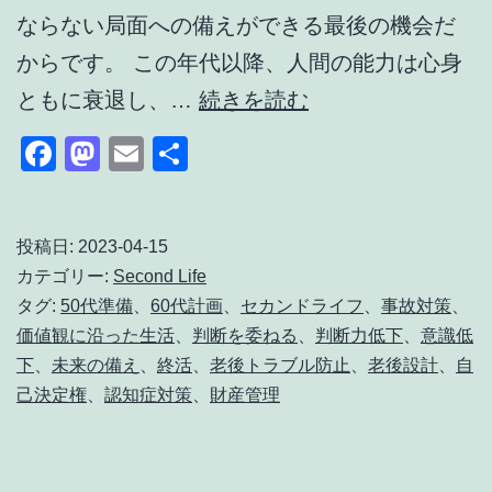
ならない局面への備えができる最後の機会だ
からです。 この年代以降、人間の能力は心身
老
ともに衰退し、…
続きを読む
後、
Facebook
Mastodon
Email
共
判
有
断
を
投稿日:
2023-04-15
カテゴリー:
Second Life
委
タグ:
50代準備
、
60代計画
、
セカンドライフ
、
事故対策
、
ね
価値観に沿った生活
、
判断を委ねる
、
判断力低下
、
意識低
ざ
下
、
未来の備え
、
終活
、
老後トラブル防止
、
老後設計
、
自
る
己決定権
、
認知症対策
、
財産管理
を
得