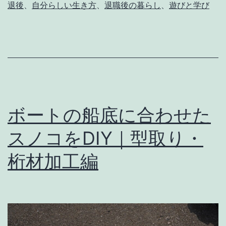
退後
、
自分らしい生き方
、
退職後の暮らし
、
遊びと学び
と
自
分
ら
し
い
ボートの船底に合わせた
定
スノコをDIY｜型取り・
年
後
桁材加工編
セ
カ
ン
ド