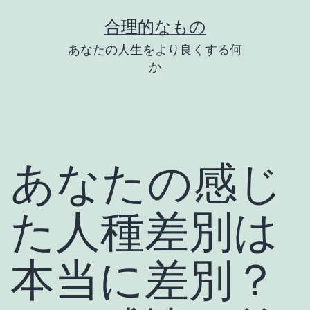
コ
合理的なもの
ン
あなたの人生をより良くする何
テ
か
ン
ツ
へ
ス
あなたの感じ
キ
ッ
た人種差別は
プ
本当に差別？