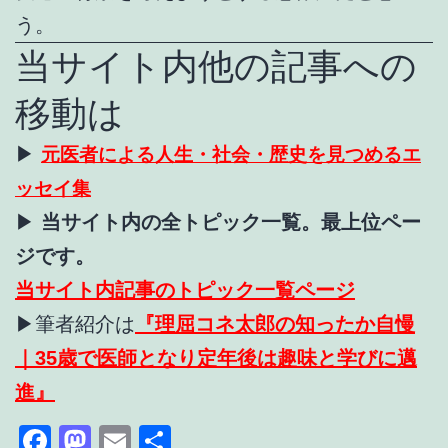
う。
当サイト内他の記事への
移動は
▶
元医者による人生・社会・歴史を見つめるエ
ッセイ集
▶
当サイト内の全トピック一覧。最上位ペー
ジです。
当サイト内記事のトピック一覧ページ
▶
筆者紹介は
『理屈コネ太郎の知ったか自慢
｜35歳で医師となり定年後は趣味と学びに邁
進』
Facebook
Mastodon
Email
共