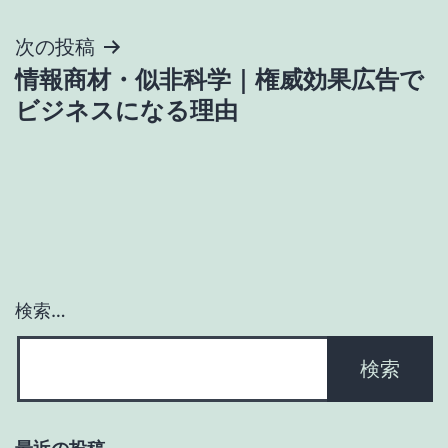
ビ
次の投稿
ゲ
情報商材・似非科学｜権威効果広告で
ビジネスになる理由
ー
シ
ョ
ン
検索…