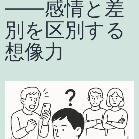
――感情と差
別を区別する
想像力