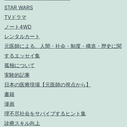
STAR WARS
TVドラマ
ノート4WD
レンタルカート
元医師による、人間・社会・制度・構造・歴史に関
するエッセイ集
孤独について
実験的記事
日本の医療現場【元医師の視点から】
書籍
漫画
理不尽社会をサバイブするヒント集
診療スキル向上