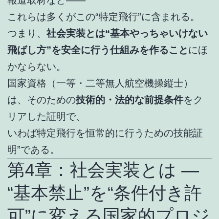
報道取材など――
これらは多くがこの“特定飛行”に含まれる。
つまり、
社会実装とは“基本やっちゃいけない
飛ばし方”を安全に行う仕組みを作ること
にほ
かならない。
国家資格（一等・二等無人航空機操縦士）
は、そのための
技術的・法的な前提条件
をク
リアした証明で、
いわば特定飛行を恒常的に行うための技能証
明”である。
第4章：社会実装とは ―
“基本禁止”を“条件付き許
可”に変える国家的プロジ