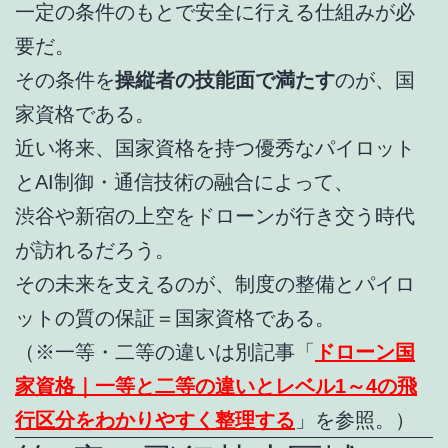
一定の条件のもとで安全に行える仕組みが必
要だ。
その条件を
操縦者の技能面で満たす
のが、国
家資格である。
近い将来、国家資格を持つ優秀なパイロット
とAI制御・通信技術の融合によって、
渋谷や新宿の上空をドローンが行き交う時代
が訪れるだろう。
その未来を支えるのが、制度の整備とパイロ
ットの質の保証＝国家資格である。
（※一等・二等の違いは別記事「
ドローン国
家資格｜一等と二等の違いとレベル1～4の飛
行区分をわかりやすく整理する
」を参照。）