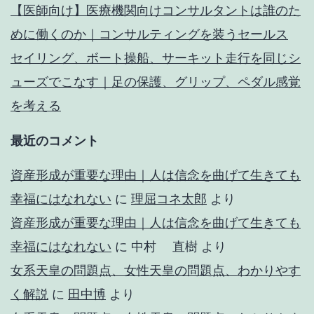
【医師向け】医療機関向けコンサルタントは誰のた
めに働くのか｜コンサルティングを装うセールス
セイリング、ボート操船、サーキット走行を同じシ
ューズでこなす｜足の保護、グリップ、ペダル感覚
を考える
最近のコメント
資産形成が重要な理由｜人は信念を曲げて生きても
幸福にはなれない
に
理屈コネ太郎
より
資産形成が重要な理由｜人は信念を曲げて生きても
幸福にはなれない
に
中村 直樹
より
女系天皇の問題点、女性天皇の問題点、わかりやす
く解説
に
田中博
より