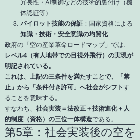
冗長性・AI制御などの技術的裏付け（機
体認証等）
パイロット技能の保証
：国家資格による
知識・技術・安全意識の均質化
政府の「空の産業革命ロードマップ」では、
レベル4（有人地帯での目視外飛行）の実現が
明記されている。
これは、上記の三条件を満たすことで、「禁
止」から「条件付き許可」へ社会がシフト
す
ることを意味する。
すなわち、
社会実装＝法改正＋技術進化＋人
的制度（資格）の三位一体構造
である。
第5章：社会実装後の空を