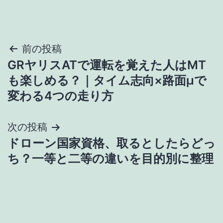
投
前の投稿
GRヤリスATで運転を覚えた人はMT
稿
も楽しめる？｜タイム志向×路面μで
ナ
変わる4つの走り方
ビ
次の投稿
ゲ
ドローン国家資格、取るとしたらどっ
ち？一等と二等の違いを目的別に整理
ー
シ
ョ