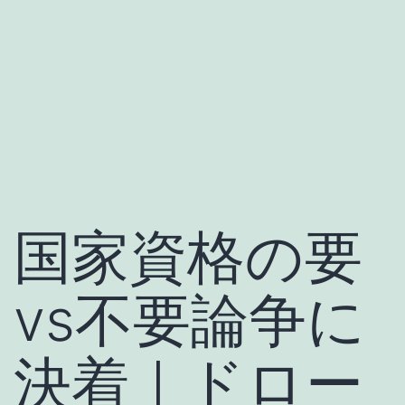
国家資格の要
vs不要論争に
決着｜ドロー