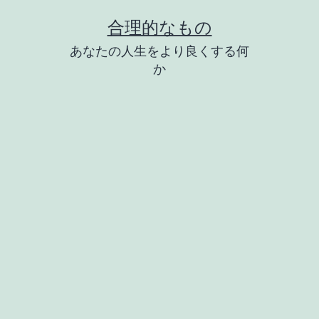
コ
合理的なもの
ン
あなたの人生をより良くする何
テ
か
ン
ツ
へ
ス
キ
ッ
プ