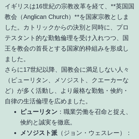
イギリスは16世紀の宗教改革を経て、**英国国
教会（Anglican Church）**を国家宗教としま
した。カトリックからの決別と同時に、プロ
テスタント的な勤勉倫理を受け入れつつ、国
王を教会の首長とする国家的枠組みを形成し
ました。
さらに17世紀以降、国教会に満足しない人々
（ピューリタン、メソジスト、クエーカーな
ど）が多く活動し、より厳格な勤勉・倹約・
自律の生活倫理を広めました。
ピューリタン
：職業労働を召命と捉え、
倹約と誠実を徹底。
メソジスト派
（ジョン・ウェスレー）：