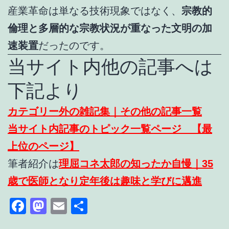
産業革命は単なる技術現象ではなく、
宗教的
倫理と多層的な宗教状況が重なった文明の加
速装置
だったのです。
当サイト内他の記事へは
下記より
カテゴリー外の雑記集｜その他の記事一覧
当サイト内記事のトピック一覧ページ 【最
上位のページ】
筆者紹介は
理屈コネ太郎の知ったか自慢｜35
歳で医師となり定年後は趣味と学びに邁進
Facebook
Mastodon
Email
共
有