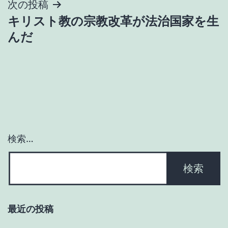
次の投稿
ゲ
キリスト教の宗教改革が法治国家を生
んだ
ー
シ
ョ
ン
検索…
最近の投稿