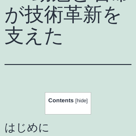
が技術革新を
支えた
Contents
[
hide
]
はじめに