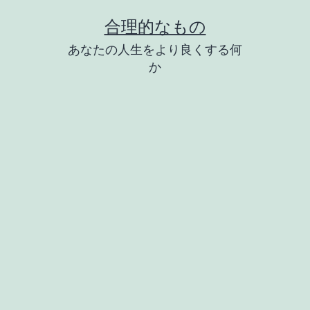
コ
合理的なもの
ン
あなたの人生をより良くする何
テ
か
ン
ツ
へ
ス
キ
ッ
プ