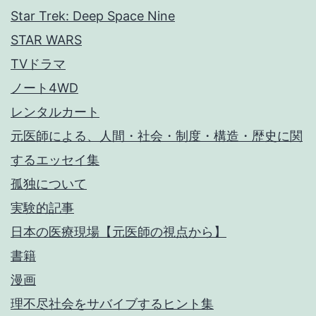
Star Trek: Deep Space Nine
STAR WARS
TVドラマ
ノート4WD
レンタルカート
元医師による、人間・社会・制度・構造・歴史に関
するエッセイ集
孤独について
実験的記事
日本の医療現場【元医師の視点から】
書籍
漫画
理不尽社会をサバイブするヒント集