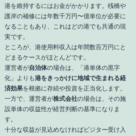
港を維持するにはお金がかかります。桟橋や
護岸の補修には年数千万円〜億単位が必要に
なることもあり、これはどの港でも共通の現
実です。
ところが、港使用料収入は年間数百万円にと
どまるケースがほとんどです。
運営者が
自治体
の場合は、「港単体の黒字
化」よりも
港をきっかけに地域で生まれる経
済効果
を根拠に存続や投資を正当化します。
一方で、運営者が
株式会社
の場合は、その施
設単体の収益性が経営判断の基準になりま
す。
十分な収益が見込めなければビジター受け入