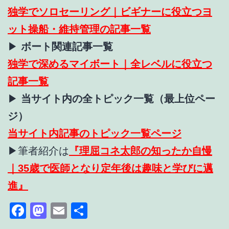
独学でソロセーリング｜ビギナーに役立つヨ
ット操船・維持管理の記事一覧
▶
ボート関連記事一覧
独学で深めるマイボート｜全レベルに役立つ
記事一覧
▶
当サイト内の全トピック一覧（最上位ペー
ジ）
当サイト内記事のトピック一覧ページ
▶筆者紹介は
『理屈コネ太郎の知ったか自慢
｜35歳で医師となり定年後は趣味と学びに邁
進』
Facebook
Mastodon
Email
共
有