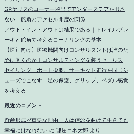
GRヤリスのコーナー脱出でアンダーステアを出さ
ない｜舵角とアクセル開度の関係
アウト・イン・アウトは結果である｜トレイルブレ
ーキと舵角で考えるコーナリングの基本
【医師向け】医療機関向けコンサルタントは誰のた
めに働くのか｜コンサルティングを装うセールス
セイリング、ボート操船、サーキット走行を同じシ
ューズでこなす｜足の保護、グリップ、ペダル感覚
を考える
最近のコメント
資産形成が重要な理由｜人は信念を曲げて生きても
幸福にはなれない
に
理屈コネ太郎
より