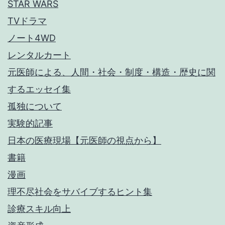
STAR WARS
TVドラマ
ノート4WD
レンタルカート
元医師による、人間・社会・制度・構造・歴史に関
するエッセイ集
孤独について
実験的記事
日本の医療現場【元医師の視点から】
書籍
漫画
理不尽社会をサバイブするヒント集
診療スキル向上