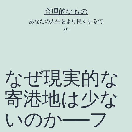
コ
合理的なもの
ン
あなたの人生をより良くする何
テ
か
ン
ツ
へ
ス
なぜ現実的な
キ
ッ
寄港地は少な
プ
いのか──フ