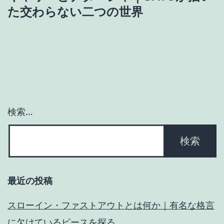
ゲ
た交わらない二つの世界
ー
シ
ョ
ン
検索…
最近の投稿
スローイン・ファストアウトとは何か｜有名な格言
に欠けているピースを探る