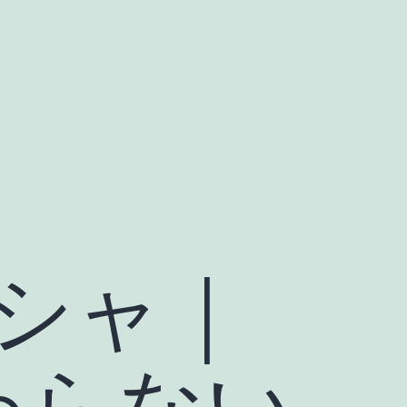
シャ｜
わらない