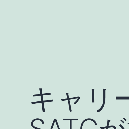
コ
ン
テ
ン
ツ
へ
ス
キ
ッ
キャリ
プ
SATC