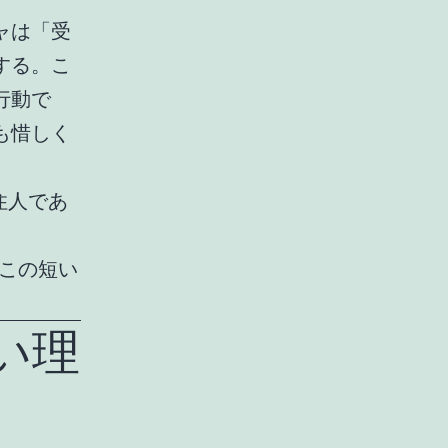
ャは「受
する。こ
行動で
も惜しく
住人であ
のこの短い
い理