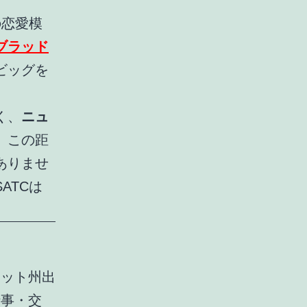
の恋愛模
ブラッド
ビッグを
く、
ニュ
。この距
ありませ
ATCは
カット州出
仕事・交