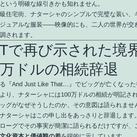
という明確な線引きかも知れません。
級住宅街、ナターシャのシンプルで完璧な装い、
ジュアルな服装――映像的にも、二人の世界が交
調されます。
LTで再び示された境界
00万ドルの相続辞退
『And Just Like That…』でビッグが亡くな
より、ナターシャには100万ドルの相続が明記さ
ッグがなぜそうしたのか、その意図は語られませ
ナターシャはこの申し出をあっさりと辞退します
ローグでその事実が簡潔に語られるだけですが、
文化資本と価値観の差
を端的に示しています。