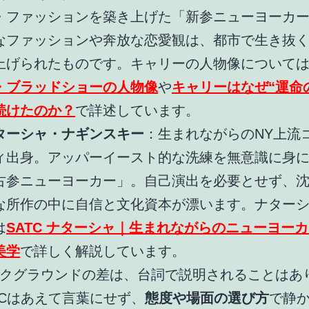
・ファッションを築き上げた「新参ニューヨーカ
なファッションや奔放な恋愛観は、都市で生き抜
上げられたものです。キャリーの人物像について
・ブラッドショーの人物像
や
キャリーはなぜ“運命
続けたのか？
で詳述しています。
ターシャ・ナギンスキー
：生まれながらのNY上流
ィ出身。アッパーイースト的な洗練を無意識に身
古参ニューヨーカー」。自己演出を必要とせず、
な所作の中に自信と文化資本が漂います。ナター
は
SATC ナターシャ｜生まれながらのニューヨー
美学
で詳しく解説しています。
クグラウンドの差は、台詞で説明されることはあ
TCはあえて言葉にせず、
態度や場面の選び方
で静