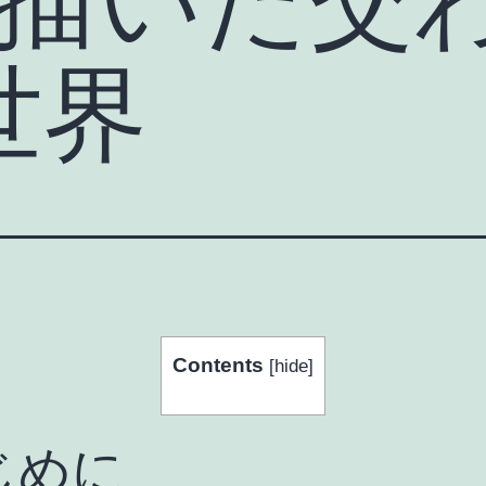
世界
Contents
[
hide
]
じめに