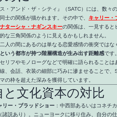
ス・アンド・ザ・シティ』（SATC）には、数々
同士の関係が描かれます。その中で、
キャリー・
ナターシャ・ナギンスキー
の関係は、一見すると
的な三角関係のように見えるかもしれません。
二人の間にあるのは単なる恋愛感情の衝突ではな
という都市が持つ階層構造が生み出す距離感
です
セリフやモノローグなどで明確に語られることは
線、会話、衣装の細部に巧みに滲ませることで、S
マの枠を超えた深みを獲得しています。
自と文化資本の対比
ャリー・ブラッドショー
：中西部あるいはコネチ
（諸説あり）。ニューヨークに移り住み、自分の