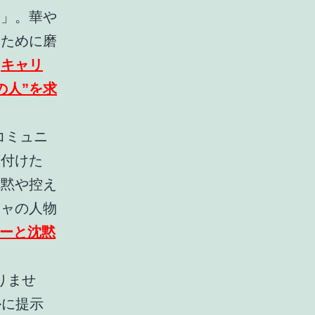
ー」。華や
くために磨
は
キャリ
の人”を求
コミュニ
に付けた
沈黙や控え
シャの人物
カーと沈黙
りませ
かに提示