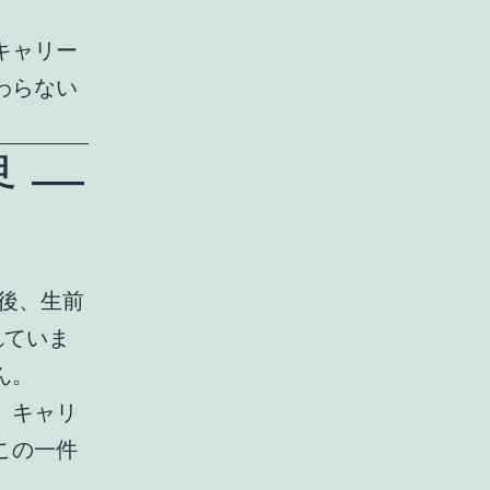
キャリー
わらない
 ―
った後、生前
れていま
ん。
。キャリ
この一件