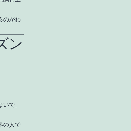
るのがわ
ズン
」
。
ないで」
界の人で