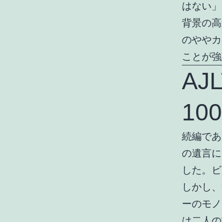
はない」
背景の高
のややカ
ことが強
AJ
1
続編である
の遺言に
した。ビ
しかし、
ーのモノ
は二人の