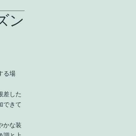
ズン
する場
根差した
加できて
。
やかな装
色調と上