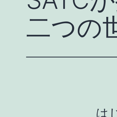
二つの
は