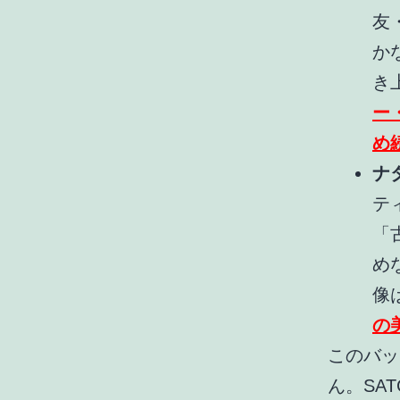
友
か
き
ー
め
ナ
テ
「
め
像
の
このバッ
ん。SA