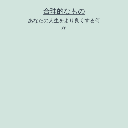
コ
合理的なもの
ン
あなたの人生をより良くする何
テ
か
ン
ツ
へ
ス
キ
ッ
プ