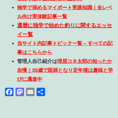
独学で深めるマイボート実践知識｜全レベ
ル向け実体験記事一覧
還暦に独学で始めた釣りに関するエッセ
イ一覧
当サイト内記事トピック一覧 – すべての記
事はこちらから
管理人自己紹介は
理屈コネ太郎の知ったか
自慢｜35歳で医師となり定年後は趣味と学
びに邁進中
Facebook
Mastodon
Email
共
有