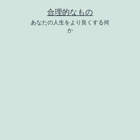
コ
合理的なもの
ン
あなたの人生をより良くする何
テ
か
ン
ツ
へ
ス
キ
ッ
プ