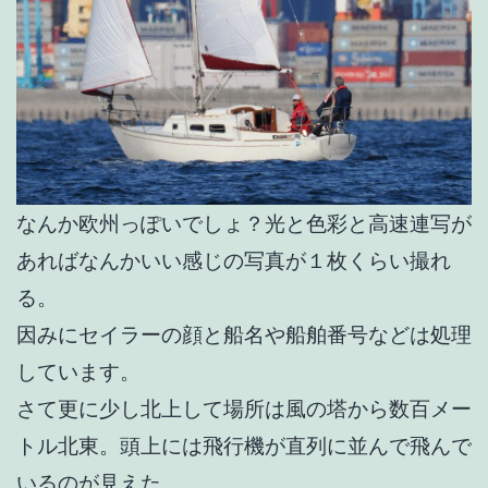
なんか欧州っぽいでしょ？光と色彩と高速連写が
あればなんかいい感じの写真が１枚くらい撮れ
る。
因みにセイラーの顔と船名や船舶番号などは処理
しています。
さて更に少し北上して場所は風の塔から数百メー
トル北東。頭上には飛行機が直列に並んで飛んで
いるのが見えた。