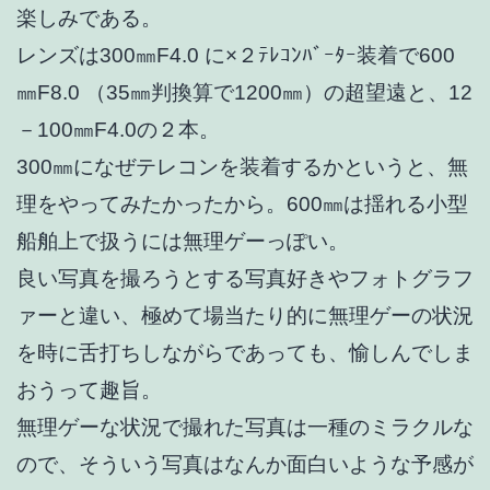
楽しみである。
レンズは300㎜F4.0 に×２ﾃﾚｺﾝﾊﾞｰﾀｰ装着で600
㎜F8.0 （35㎜判換算で1200㎜）の超望遠と、12
－100㎜F4.0の２本。
300㎜になぜテレコンを装着するかというと、無
理をやってみたかったから。600㎜は揺れる小型
船舶上で扱うには無理ゲーっぽい。
良い写真を撮ろうとする写真好きやフォトグラフ
ァーと違い、極めて場当たり的に無理ゲーの状況
を時に舌打ちしながらであっても、愉しんでしま
おうって趣旨。
無理ゲーな状況で撮れた写真は一種のミラクルな
ので、そういう写真はなんか面白いような予感が