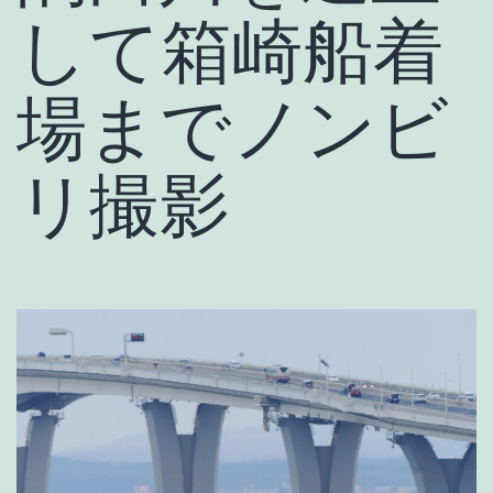
して箱崎船着
場までノンビ
リ撮影