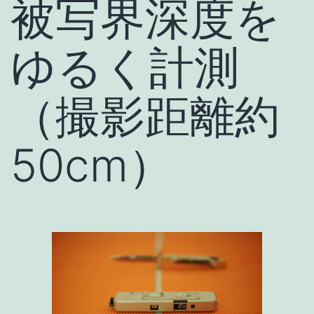
被写界深度を
ゆるく計測
（撮影距離約
50cm）