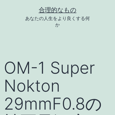
コ
合理的なもの
ン
あなたの人生をより良くする何
テ
か
ン
ツ
へ
ス
OM-1 Super
キ
ッ
Nokton
プ
29mmF0.8の