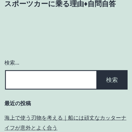
スポーツカーに乗る理由♦自問自答
ゲ
ー
シ
ョ
検索…
ン
最近の投稿
海上で使う刃物を考える｜船には頑丈なカッターナ
イフが意外とよく合う