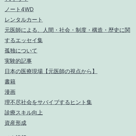
ノート4WD
レンタルカート
元医師による、人間・社会・制度・構造・歴史に関
するエッセイ集
孤独について
実験的記事
日本の医療現場【元医師の視点から】
書籍
漫画
理不尽社会をサバイブするヒント集
診療スキル向上
資産形成