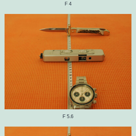
F 4
F 5.6