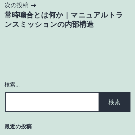
ビ
次の投稿
ゲ
常時噛合とは何か｜マニュアルトラ
ンスミッションの内部構造
ー
シ
ョ
ン
検索…
最近の投稿