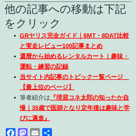
他の記事への移動は下記
をクリック
GRヤリス完全ガイド｜6MT・8DAT比較
と実走レビュー100記事まとめ
還暦から始めるレンタルカート｜趣味・
運転・練習の記録
当サイト内記事のトピック一覧ページ
【最上位のページ】
筆者紹介は
『理屈コネ太郎の知ったか自
慢｜35歳で医師となり定年後は趣味と学
びに邁進』
Facebook
Mastodon
Email
共