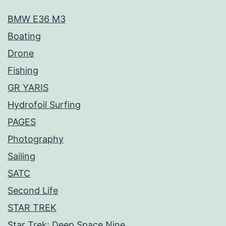
BMW E36 M3
Boating
Drone
Fishing
GR YARIS
Hydrofoil Surfing
PAGES
Photography
Sailing
SATC
Second Life
STAR TREK
Star Trek: Deep Space Nine