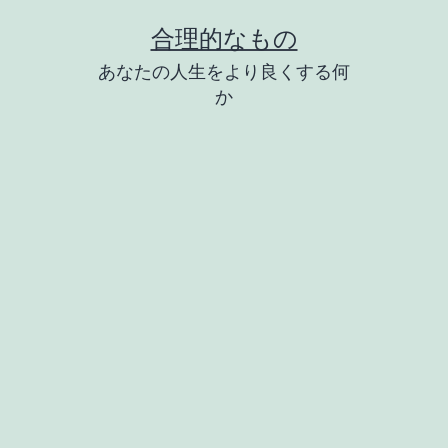
コ
合理的なもの
ン
あなたの人生をより良くする何
テ
か
ン
ツ
へ
ス
キ
ッ
プ