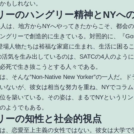
かもしれない。
リーのハングリー精神とNYへ
の4人は、地方からNYへやってきたからこそ、都会
ングリーで創造的に生きている。対照的に、『Goss
』の登場人物たちは裕福な家庭に生まれ、生活に困る
の活気を生み出しているのは、SATCの4人のよう
必死で生き抜こうとする人々である。
、そんな”Non-Native New Yorker”の一人だ
いないが、彼女は相当な努力を重ね、NYでコラム
位を築いている。その姿は、まるでNYというリン
のようでもある。
リーの知性と社会的視点
は、恋愛至上主義の女性ではない。彼女は大学で