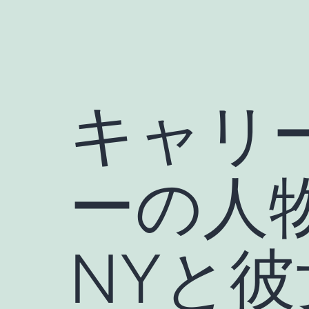
キャリ
ーの人物
NYと