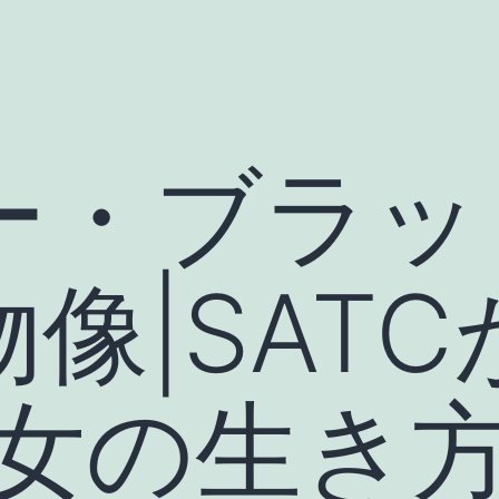
ー・ブラッ
像|SAT
彼女の生き