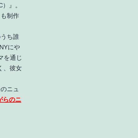
TC）』。
）』も制作
のうち誰
NYにや
ドラマを通じ
く、彼女
来のニュ
がらのニ