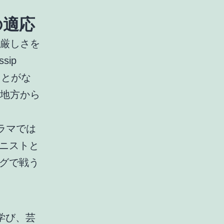
の適応
の厳しさを
ip
ことがな
に地方から
。ドラマでは
ニストと
グで戦う
学び、芸