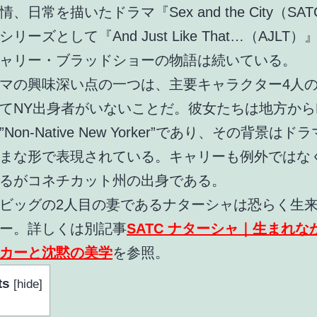
、日常を描いたドラマ『Sex and the City（SA
リーズとして『And Just Like That…（AJLT
ャリー・ブラッドショーの物語は続いている。
マの興味深い点の一つは、主要キャラクター4人
てNY出身者がいないことだ。彼女たちは地方から
Non-Native New Yorker”であり、その背景は
まな形で表現されている。キャリーも例外ではな
るがコネチカット州の出身である。
ビッグの2人目の妻であるナターシャは恐らく生
ー。詳しくは別記事
SATC ナターシャ｜生まれな
カーと沈黙の美学
を参照。
ts
[
hide
]