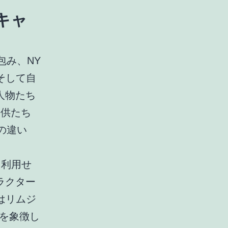
のキャ
包み、NY
そして自
場人物たち
の子供たち
の違い
を利用せ
ャラクター
はリムジ
を象徴し