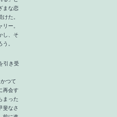
ざまな恋
続けた。
ャリー。
かし、そ
ろう。
を引き受
はかつて
に再会す
もまった
甲斐なさ
、前に進