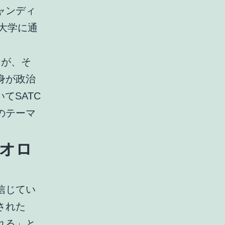
ャンディ
大学に通
。
るが、そ
身が政治
てSATC
のテーマ
。
オロ
信じてい
された
れる」と