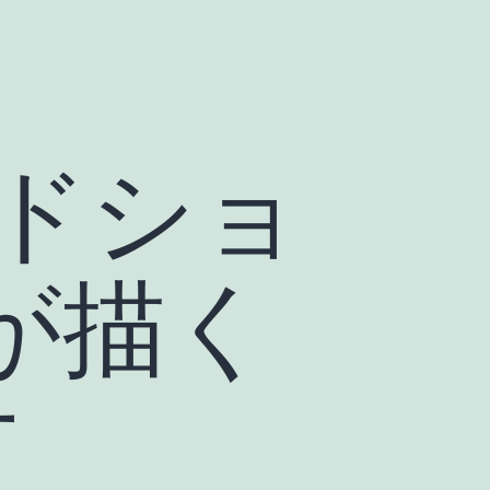
ドショ
Cが描く
方