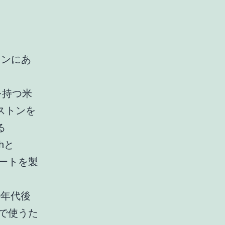
トンにあ
史を持つ米
ストンを
る
thと
ボートを製
60年代後
水域で使うた