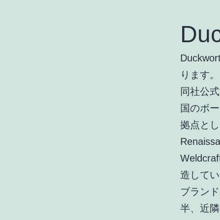
Du
Duckw
ります。
同社公式サ
国のボー
拠点とし
Renais
Weld
造してい
ブランドの
半、近隣の