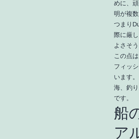
めに、頑
明が複数
つまりD
際に厳し
よさそう
この点は
フィッシ
います。
海、釣り
です。
船
ア