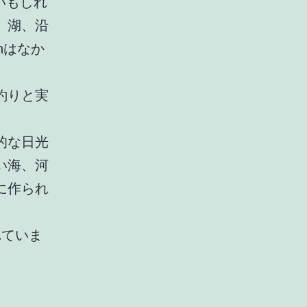
いもしれ
、湖、沿
hはなか
釣りと実
的な日光
い海、河
に作られ
れていま