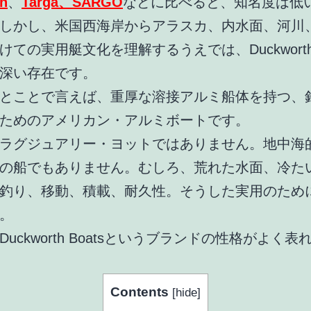
n
、
Targa、SARGO
などに比べると、知名度は低
しかし、米国西海岸からアラスカ、内水面、河川
けての実用艇文化を理解するうえでは、Duckwort
深い存在です。
とことで言えば、重厚な溶接アルミ船体を持つ、
ためのアメリカン・アルミボートです。
ラグジュアリー・ヨットではありません。地中海
の船でもありません。むしろ、荒れた水面、冷た
釣り、移動、積載、耐久性。そうした実用のため
。
uckworth Boatsというブランドの性格がよく表
Contents
[
hide
]