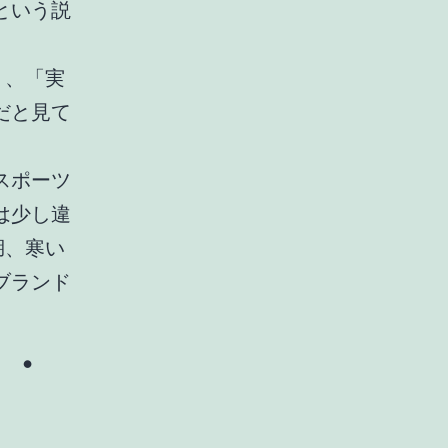
という説
く、「実
だと見て
スポーツ
は少し違
湖、寒い
ブランド
ジ・