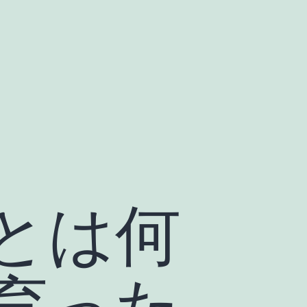
tsとは何
育った