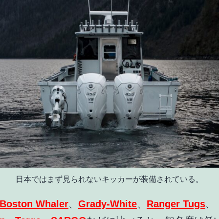
日本ではまず見られないキッカーが装備されている。
Boston Whaler
、
Grady-White
、
Ranger Tugs
、