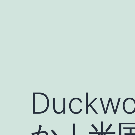
コ
ン
テ
ン
ツ
へ
ス
キ
ッ
Duckw
プ
か｜米