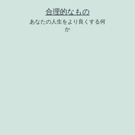
コ
合理的なもの
ン
あなたの人生をより良くする何
テ
か
ン
ツ
へ
ス
キ
ッ
プ