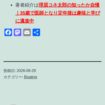
著者紹介は
理屈コネ太郎の知ったか自慢
｜35歳で医師となり定年後は趣味と学び
に邁進中
Facebook
Mastodon
Email
共
有
投稿日:
2026-06-29
カテゴリー:
Boating