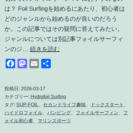
を
は？ Foil Surfingを始めるにあたり、初心者は
防
どのジャンルから始めるのが良いのだろう
ぐ
か。この記事ではその疑問に答えてみたい。
練
ジャンルについては別記事フォイルサーフィ
習
フ
ンのジ…
続きを読む
方
ォ
Facebook
Mastodon
Email
共
法
イ
有
ル
サ
投稿日:
2026-03-17
カテゴリー:
Hydrofoil Surfing
ー
タグ:
SUP-FOIL
、
セカンドライフ趣味
、
ドックスタート
、
フ
ハイドロフォイル
、
パンピング
、
フォイルサーフィン
、
フ
ィ
ォイル初心者
、
マリンスポーツ
ン