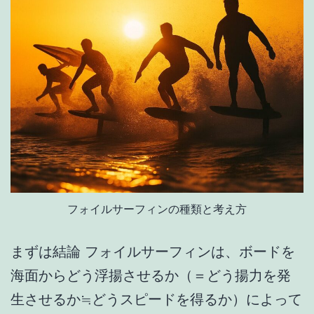
ゼ
ロ
な
ら
SUP-
FOIL
が
お
す
フォイルサーフィンの種類と考え方
す
め
まずは結論 フォイルサーフィンは、ボードを
海面からどう浮揚させるか（＝どう揚力を発
生させるか≒どうスピードを得るか）によって