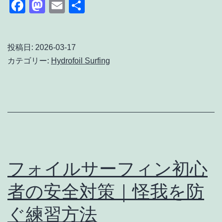
Facebook
Mastodon
Email
共
て
初
有
解
心
説
者
投稿日:
2026-03-17
カテゴリー:
Hydrofoil Surfing
の
ギ
ア
選
び
｜
フォイルサーフィン初心
ボ
ー
者の安全対策｜怪我を防
ド・
ぐ練習方法
ウ