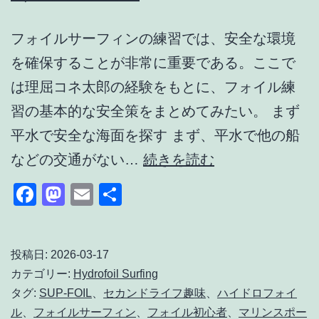
イ
フォイルサーフィンの練習では、安全な環境
ン
を確保することが非常に重要である。ここで
グ・
は理屈コネ太郎の経験をもとに、フォイル練
サ
習の基本的な安全策をまとめてみたい。 まず
イ
平水で安全な海面を探す まず、平水で他の船
ズ
フ
などの交通がない…
続きを読む
の
ォ
目
Facebook
Mastodon
Email
共
イ
安
有
ル
サ
投稿日:
2026-03-17
カテゴリー:
Hydrofoil Surfing
ー
タグ:
SUP-FOIL
、
セカンドライフ趣味
、
ハイドロフォイ
フ
ル
、
フォイルサーフィン
、
フォイル初心者
、
マリンスポー