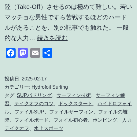
維
陸（Take-Off）させるのは極めて難しい。若い
持
マッチョな男性ですら苦戦するほどのハード
ルがあることを、別の記事でも触れた。 一般
フ
的な人力…
続きを読む
ォ
Facebook
Mastodon
Email
共
イ
有
ル
サ
投稿日:
2025-02-17
カテゴリー:
Hydrofoil Surfing
ー
タグ:
SUPパドリング
、
サーフィン技術
、
サーフィン練
フ
習
、
テイクオフのコツ
、
ドックスタート
、
ハイドロフォイ
ィ
ル
、
フォイルSUP
、
フォイルサーフィン
、
フォイルの離
ン
陸
、
フォイルボード
、
フォイル初心者
、
ポンピング
、
人力
テイクオフ
、
水上スポーツ
の