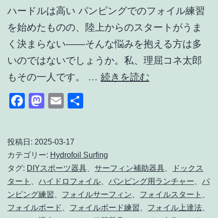
ハードルは高い パンピングでのフォイル練習
を始めたものの、陸上からのスタートがうま
く決まらない——そんな悩みを抱える方は多
いのではないでしょうか。私、理屈コネ太郎
フ
もその一人です。 …
続きを読む
ォ
Facebook
Mastodon
Email
共
イ
有
ル
練
投稿日:
2025-03-17
カテゴリー:
Hydrofoil Surfing
習
タグ:
DIYスポーツ器具
、
サーフィン補助器具
、
ドックス
を
タート
、
ハイドロフォイル
、
パンピング用ランチャー
、
パ
快
ンピング練習
、
フォイルサーフィン
、
フォイルスタート
、
適
フォイルボード
、
フォイルボード練習
、
フォイル上達法
、