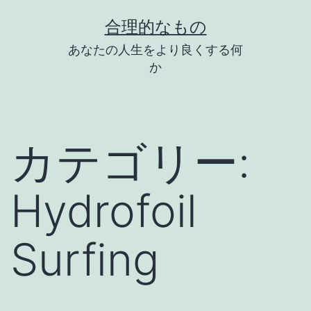
コ
合理的なもの
ン
あなたの人生をより良くする何
テ
か
ン
ツ
へ
カテゴリー:
ス
キ
Hydrofoil
ッ
プ
Surfing