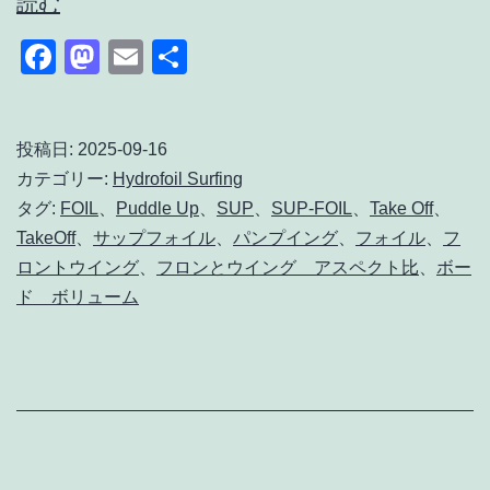
独
読む
学
Facebook
Mastodon
Email
共
Sup
有
Foil
｜
投稿日:
2025-09-16
カテゴリー:
Hydrofoil Surfing
Take
タグ:
FOIL
、
Puddle Up
、
SUP
、
SUP-FOIL
、
Take Off
、
Off
TakeOff
、
サップフォイル
、
パンプイング
、
フォイル
、
フ
あ
ロントウイング
、
フロンとウイング アスペクト比
、
ボー
る
ド ボリューム
い
は
Paddle
Up
の