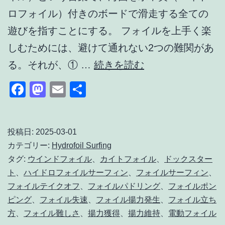
ト
ロフォイル）付きのボードで滑走する全ての
注
遊びを指すことにする。 フォイルを上手く楽
意
しむためには、避けて通れない2つの難関があ
点
GTS
る。それが、① …
続きを読む
｜
と
Facebook
Mastodon
Email
共
怪
MFL
有
我
で
防
攻
投稿日:
2025-03-01
カテゴリー:
Hydrofoil Surfing
止
略！
タグ:
ウインドフォイル
、
カイトフォイル
、
ドックスター
と
フ
ト
、
ハイドロフォイルサーフィン
、
フォイルサーフィン
、
練
ォ
フォイルテイクオフ
、
フォイルパドリング
、
フォイルポン
習
イ
ピング
、
フォイル失速
、
フォイル揚力発生
、
フォイル立ち
方
、
フォイル難しさ
、
揚力獲得
、
揚力維持
、
電動フォイル
の
ル