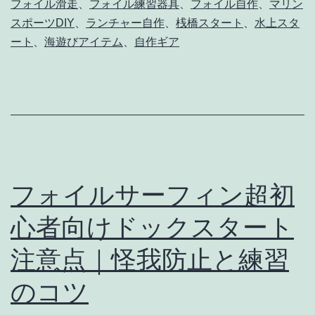
フォイル滑走
、
フォイル練習器具
、
フォイル自作
、
マリン
に
スポーツDIY
、
ランチャー自作
、
桟橋スタート
、
水上スタ
｜
ート
、
海遊びアイテム
、
自作ギア
ド
ッ
ク
ス
タ
ー
フォイルサーフィン超初
ト
心者向けドックスタート
用
ラ
注意点｜怪我防止と練習
ン
のコツ
チ