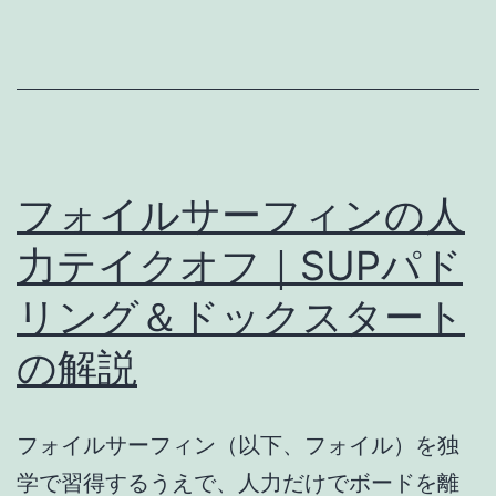
コ
サ
ツ
ー
フ
ィ
ン
フォイルサーフィンの人
の
揚
力テイクオフ｜SUPパド
力
リング＆ドックスタート
獲
の解説
得
と
揚
フォイルサーフィン（以下、フォイル）を独
力
学で習得するうえで、人力だけでボードを離