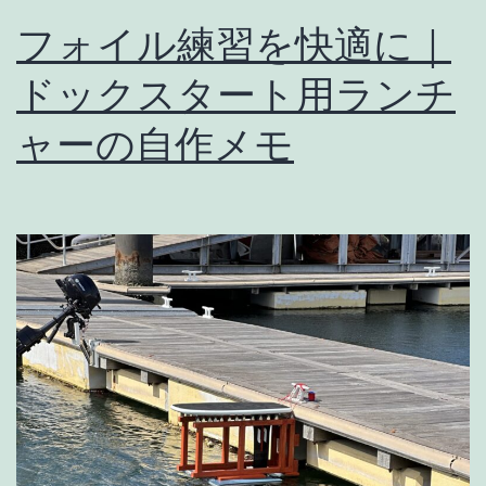
兆
フォイル練習を快適に｜
し？
ドックスタート用ランチ
ャーの自作メモ