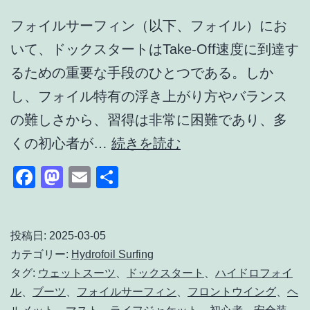
ャ
フォイルサーフィン（以下、フォイル）にお
ー
いて、ドックスタートはTake-Off速度に到達す
の
るための重要な手段のひとつである。しか
自
し、フォイル特有の浮き上がり方やバランス
作
の難しさから、習得は非常に困難であり、多
メ
フ
くの初心者が…
続きを読む
モ
ォ
Facebook
Mastodon
Email
共
イ
有
ル
サ
投稿日:
2025-03-05
カテゴリー:
Hydrofoil Surfing
ー
タグ:
ウェットスーツ
、
ドックスタート
、
ハイドロフォイ
フ
ル
、
ブーツ
、
フォイルサーフィン
、
フロントウイング
、
ヘ
ィ