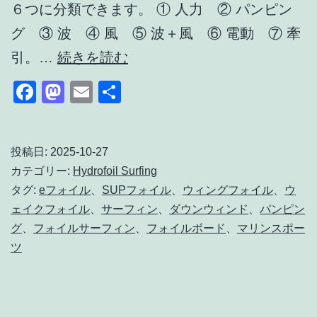
６つに分類できます。 ① 人力 ② パンピン
グ ③ 波 ④ 風 ⑤ 波＋風 ⑥ 電動 ⑦ 牽
フ
引。…
続きを読む
ォ
Facebook
Mastodon
Email
共
イ
有
ル
サ
投稿日:
2025-10-27
カテゴリー:
Hydrofoil Surfing
ー
タグ:
eフォイル
、
SUPフォイル
、
ウィングフォイル
、
ウ
フ
ェイクフォイル
、
サーフィン
、
ダウンウィンド
、
パンピン
ィ
グ
、
フォイルサーフィン
、
フォイルボード
、
マリンスポー
ン
ツ
の
ジ