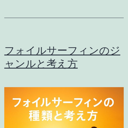
初
心
者
は
何
フォイルサーフィンのジ
か
ャンルと考え方
ら
始
め
る？
｜
経
験