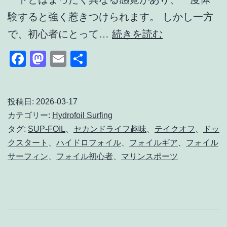
験すると強く惹きつけられます。 しかし一方
SUP-
で、初心者にとって…
続きを読む
FOIL
Facebook
Mastodon
Email
共
完
有
全
ガ
投稿日:
2026-03-17
カテゴリー:
Hydrofoil Surfing
イ
タグ:
SUP-FOIL
、
セカンドライフ趣味
、
テイクオフ
、
ドッ
ド
クスタート
、
ハイドロフォイル
、
フォイルギア
、
フォイル
｜
サーフィン
、
フォイル初心者
、
マリンスポーツ
初
心
者
の