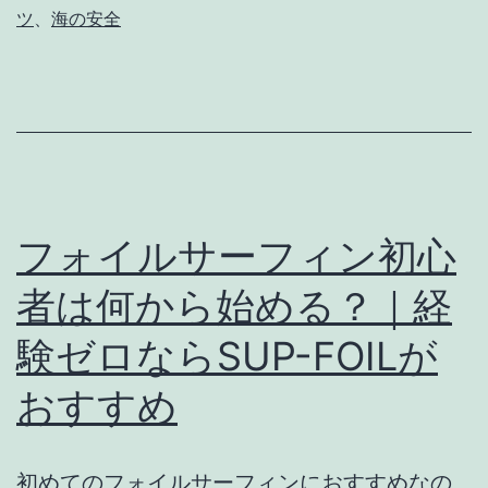
ィ
ツ
、
海の安全
ン
初
心
者
の
安
フォイルサーフィン初心
全
者は何から始める？｜経
対
験ゼロならSUP-FOILが
策
｜
おすすめ
怪
我
初めてのフォイルサーフィンにおすすめなの