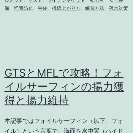
ルメット
、
マスト
、
ライフジャケット
、
初心者
、
安全装
ン
備
、
怪我防止
、
手袋
、
桟橋上がり方
、
練習方法
、
落水対策
超
初
心
者
向
け
GTSとMFLで攻略！フォ
ド
イルサーフィンの揚力獲
ッ
得と揚力維持
ク
ス
タ
本記事ではフォイルサーフィン（以下、フォ
ー
イル）という言葉で、海面を水中翼（ハイド