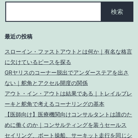
ジ
グ
送
＆
ド
り
ッ
最近の投稿
ク
スローイン・ファストアウトとは何か｜有名な格言
ス
に欠けているピースを探る
タ
GRヤリスのコーナー脱出でアンダーステアを出さ
ー
ない｜舵角とアクセル開度の関係
ト
アウト・イン・アウトは結果である｜トレイルブレ
の
ーキと舵角で考えるコーナリングの基本
解
【医師向け】医療機関向けコンサルタントは誰のた
説
めに働くのか｜コンサルティングを装うセールス
セイリング、ボート操船、サーキット走行を同じシ