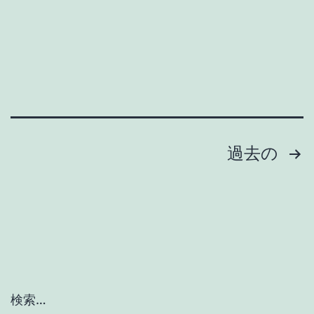
人
力
テ
イ
ク
オ
投
過去の
フ
｜
稿
SUP
の
パ
ペ
ド
リ
ー
ン
検索…