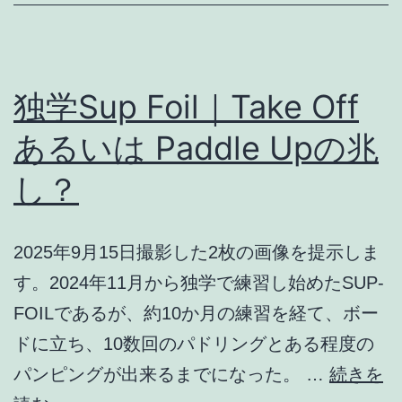
ャ
ン
ル
と
独学Sup Foil｜Take Off
考
あるいは Paddle Upの兆
え
し？
方
2025年9月15日撮影した2枚の画像を提示しま
す。2024年11月から独学で練習し始めたSUP-
FOILであるが、約10か月の練習を経て、ボー
ドに立ち、10数回のパドリングとある程度の
パンピングが出来るまでになった。 …
続きを