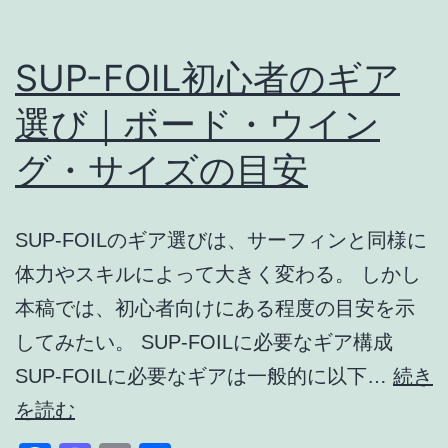
始
め
SUP-FOIL初心者のギア
方・
選び｜ボード・ウイン
ギ
グ・サイズの目安
ア・
練
習・
SUP-FOILのギア選びは、サーフィンと同様に
安
体力やスキルによって大きく変わる。 しかし
全
本稿では、初心者向けにある程度の目安を示
を
してみたい。 SUP-FOILに必要なギア構成
ま
SUP-FOILに必要なギアは一般的に以下…
続き
と
SUP-
を読む
め
FOIL