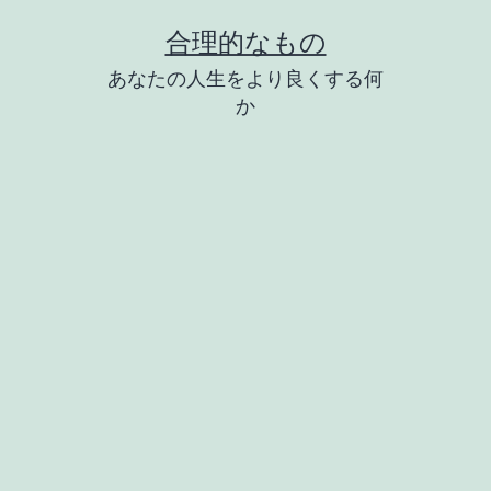
コ
合理的なもの
ン
あなたの人生をより良くする何
テ
か
ン
ツ
へ
ス
キ
ッ
プ