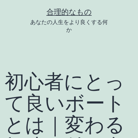
コ
合理的なもの
ン
あなたの人生をより良くする何
テ
か
ン
ツ
へ
ス
初心者にとっ
キ
ッ
て良いボート
プ
とは｜変わる