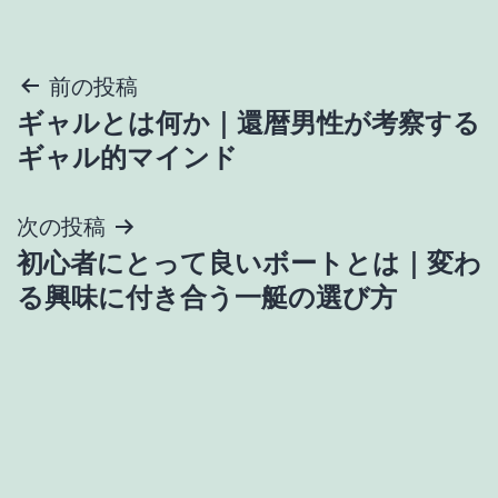
投
前の投稿
ギャルとは何か｜還暦男性が考察する
稿
ギャル的マインド
ナ
次の投稿
ビ
初心者にとって良いボートとは｜変わ
ゲ
る興味に付き合う一艇の選び方
ー
シ
ョ