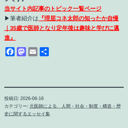
当サイト内記事のトピック一覧ページ
▶筆者紹介は
『理屈コネ太郎の知ったか自慢
｜35歳で医師となり定年後は趣味と学びに邁
進』
Facebook
Mastodon
Email
共
有
投稿日:
2026-06-16
カテゴリー:
元医師による、人間・社会・制度・構造・歴
史に関するエッセイ集