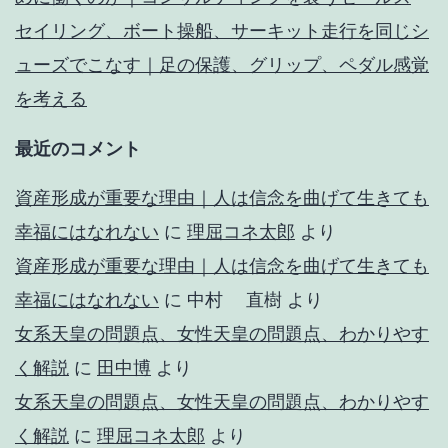
セイリング、ボート操船、サーキット走行を同じシ
ューズでこなす｜足の保護、グリップ、ペダル感覚
を考える
最近のコメント
資産形成が重要な理由｜人は信念を曲げて生きても
幸福にはなれない
に
理屈コネ太郎
より
資産形成が重要な理由｜人は信念を曲げて生きても
幸福にはなれない
に
中村 直樹
より
女系天皇の問題点、女性天皇の問題点、わかりやす
く解説
に
田中博
より
女系天皇の問題点、女性天皇の問題点、わかりやす
く解説
に
理屈コネ太郎
より