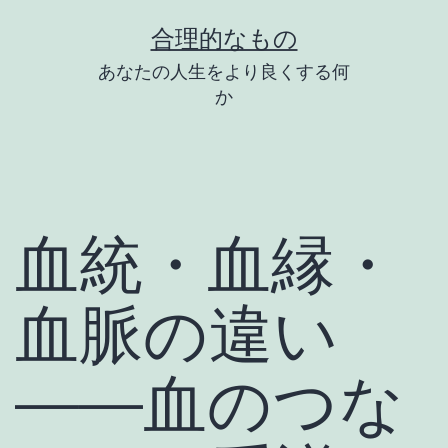
コ
合理的なもの
ン
あなたの人生をより良くする何
テ
か
ン
ツ
へ
ス
血統・血縁・
キ
ッ
血脈の違い
プ
——血のつな