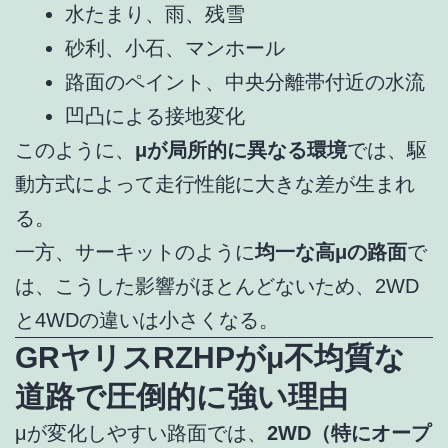
水たまり、雨、残雪
砂利、小石、マンホール
路面のペイント、中央分離帯付近の水流
凹凸による接地変化
このように、
μが局所的に異なる環境
では、駆
動方式によって走行性能に大きな差が生まれ
る。
一方、サーキットのように
均一な高μの路面
で
は、こうした影響がほとんどないため、2WD
と4WDの違いは小さくなる。
GRヤリスRZHPがμ不均質な
道路で圧倒的に強い理由
μが変化しやすい路面では、
2WD（特にオープ