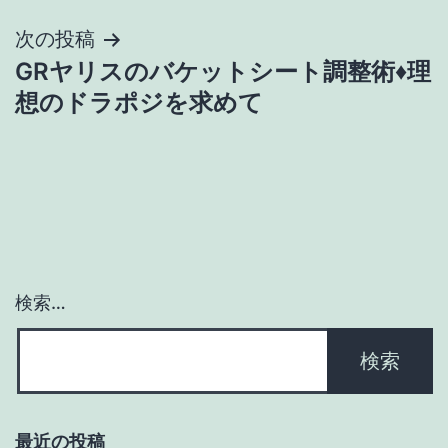
ナ
次の投稿
ビ
GRヤリスのバケットシート調整術♦理
ゲ
想のドラポジを求めて
ー
シ
ョ
ン
検索…
最近の投稿