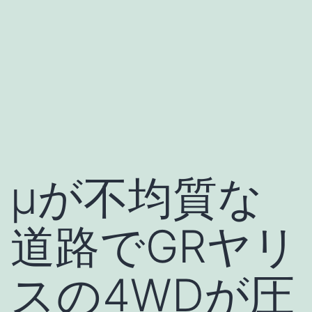
μが不均質な
道路でGRヤリ
スの4WDが圧