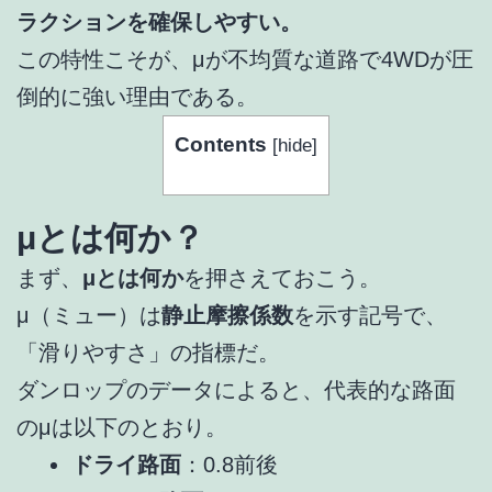
ラクションを確保しやすい。
この特性こそが、μが不均質な道路で4WDが圧
倒的に強い理由である。
Contents
[
hide
]
μとは何か？
まず、
μとは何か
を押さえておこう。
μ（ミュー）は
静止摩擦係数
を示す記号で、
「滑りやすさ」の指標だ。
ダンロップのデータによると、代表的な路面
のμは以下のとおり。
ドライ路面
：0.8前後