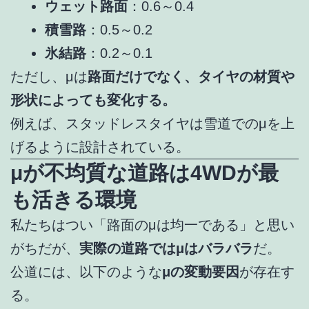
ウェット路面
：0.6～0.4
積雪路
：0.5～0.2
氷結路
：0.2～0.1
ただし、μは
路面だけでなく、タイヤの材質や
形状によっても変化する。
例えば、スタッドレスタイヤは雪道でのμを上
げるように設計されている。
μが不均質な道路は4WDが最
も活きる環境
私たちはつい「路面のμは均一である」と思い
がちだが、
実際の道路ではμはバラバラ
だ。
公道には、以下のような
μの変動要因
が存在す
る。