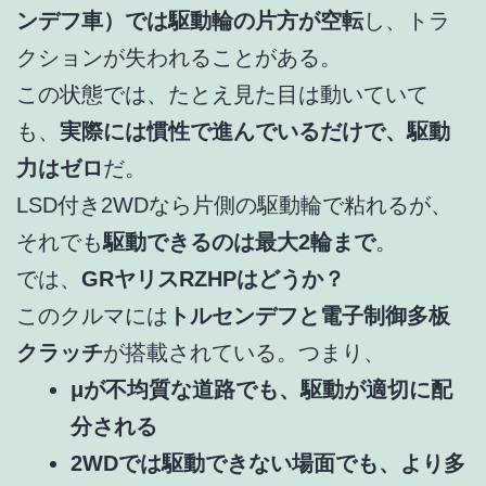
ンデフ車）では駆動輪の片方が空転
し、トラ
クションが失われることがある。
この状態では、たとえ見た目は動いていて
も、
実際には慣性で進んでいるだけで、駆動
力はゼロ
だ。
LSD付き2WDなら片側の駆動輪で粘れるが、
それでも
駆動できるのは最大2輪まで
。
では、
GRヤリスRZHPはどうか？
このクルマには
トルセンデフと電子制御多板
クラッチ
が搭載されている。つまり、
μが不均質な道路でも、駆動が適切に配
分される
2WDでは駆動できない場面でも、より多