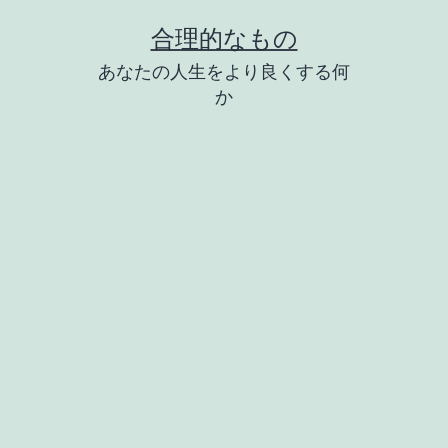
コ
合理的なもの
ン
あなたの人生をより良くする何
テ
か
ン
ツ
へ
ス
キ
ッ
プ