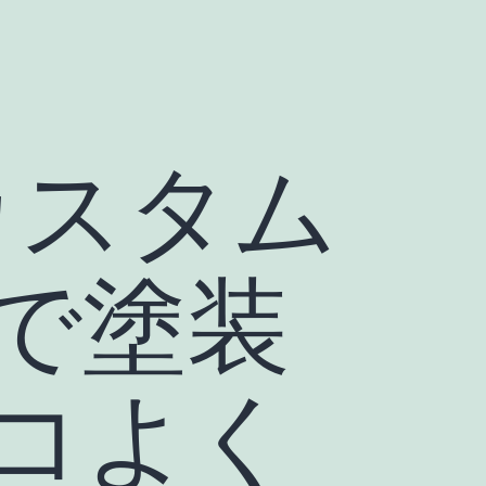
カスタム
で塗装
コよく