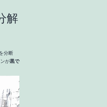
分解
を分断
ィンが
黒で