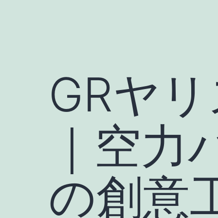
GRヤ
｜空力
の創意