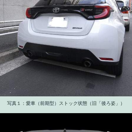
写真１：愛車（前期型）ストック状態（旧「後ろ姿」）