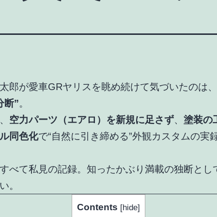
太郎が愛車GRヤリスを眺め続けて気づいたのは
分断”
。
、
空力パーツ（エアロ）を新規に足さず
、
塗装の
ル同色化
で“自然に引き締める”外観カスタムの実
すべて私見の記録。知ったかぶり満載の独断とし
い。
Contents
[
hide
]