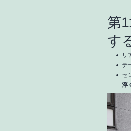
第
す
リ
テ
セ
浮