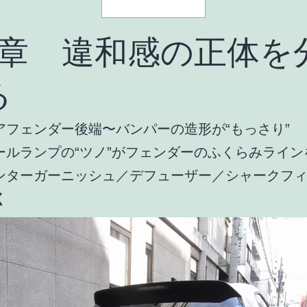
1章 違和感の正体を
る
アフェンダー後端〜バンパーの造形が“もっさり”
ールランプの“ツノ”がフェンダーのふくらみライン
ンターガーニッシュ／デフューザー／シャークフ
く