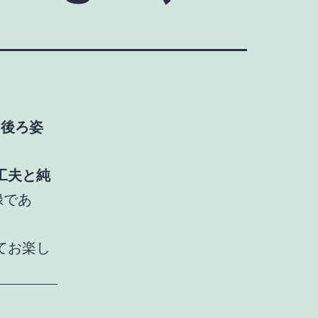
、
後ろ姿
工夫と純
録であ
てお楽し