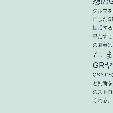
想の
クルマを
宿したG
拡張する
果たすこ
の装着は
7．
GR
QSとC
と判断を
のストロ
くれる。