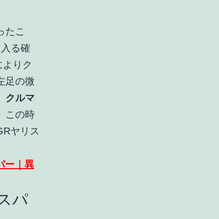
ったこ
と入る確
によりク
左足の微
。
クルマ
。この時
GRヤリス
パー｜異
スパ