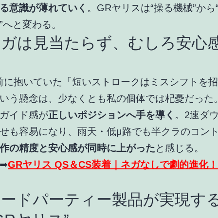
る意識が薄れていく
。GRヤリスは“操る機械”から
”へと変わる。
ネガは見当たらず、むしろ安心
前に抱いていた「短いストロークはミスシフトを
いう懸念は、少なくとも私の個体では杞憂だった。
ガイド感が
正しいポジションへ手を導く
。2速ダ
せも容易になり、雨天・低μ路でも半クラのコン
作の精度と安心感が同時に上がった
と感じる。
➡
GRヤリス QS＆CS装着｜ネガなしで劇的進化
サードパーティー製品が実現する