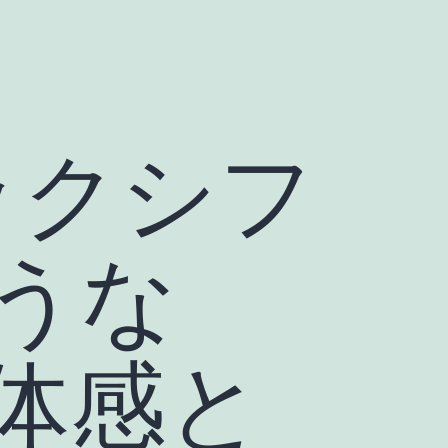
ックシフ
うな
体感と