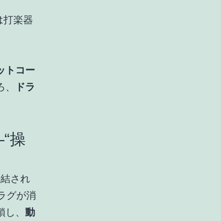
は打楽器
ットコー
ろ、
ドラ
“操
締結され
ラグが消
鎖し、
動