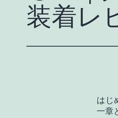
装着レ
はじ
一章