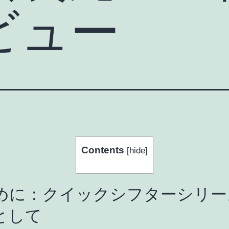
ビュー
Contents
[
hide
]
めに：クイックシフターシリー
として