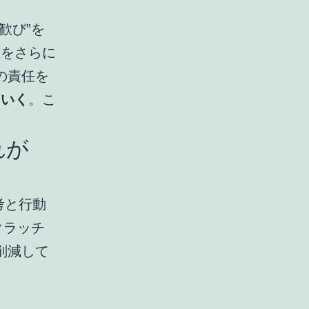
歓び”を
性をさらに
の責任を
ていく
。こ
れが
考と行動
クラッチ
削減して