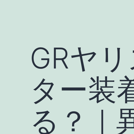
GRヤ
ター装
る？｜