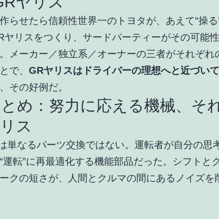
GRヤリス”
作らせたら信頼性世界一のトヨタが、あえて“操る
Rヤリスをつくり、サードパーティーがその可能
。メーカー／独立系／オーナーの三者がそれぞれ
とで、
GRヤリス
はドライバーの理想へと近づい
、その好例だ。
まとめ：努力に応える機械、そ
ヤリス
Sは単なるパーツ交換ではない。運転者が自分の思
“運転”に再最適化する機能部品だった。シフトと
ークの短さが、人間とクルマの間にあるノイズを