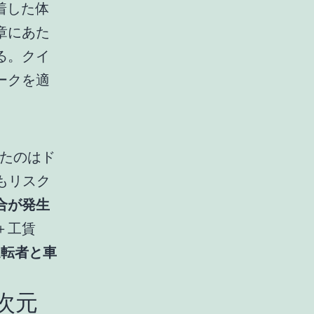
着した体
章にあた
る。クイ
ークを適
したのはド
にもリスク
合が発生
＋工賃
運転者と車
次元