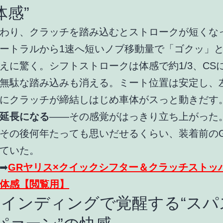
体感”
わり、クラッチを踏み込むとストロークが短くな
ートラルから1速へ短いノブ移動量で「ゴクッ」
えに驚く。シフトストロークは体感で約1/3、CS
無駄な踏み込みも消える。ミート位置は安定し、
にクラッチが締結しはじめ車体がスっと動きだす
延長になる
――その感覚がはっきり立ち上がった
その後何年たっても思いだせるくらい、装着前の
ていた。
➡
GRヤリス×クイックシフター＆クラッチストッ
体感【閲覧用】
ワインディングで覚醒する“スパ