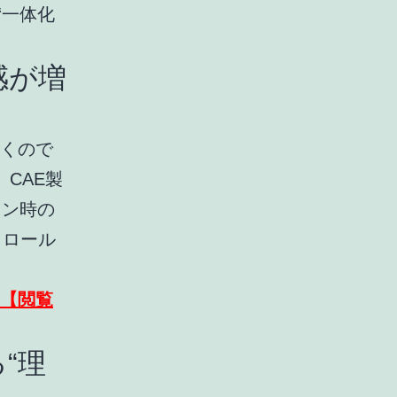
“一体化
感が増
招くので
CAE製
ウン時の
トロール
！【閲覧
“理