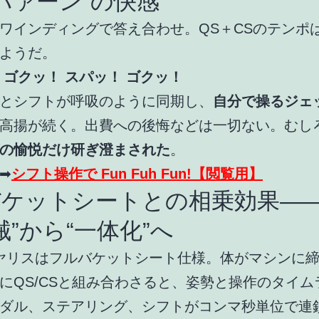
パァーン”の快感
ワインディングで答え合わせ。QS＋CSのテンポ
ようだ。
 ゴクッ！ スパッ！ ゴクッ！
とシフトが呼吸のように同期し、
自分で操るジェ
高揚が続く。出費への後悔などは一切ない。むし
の愉悦だけ研ぎ澄まされた
。
➡
シフト操作で Fun Fuh Fun!【閲覧用】
バケットシートとの相乗効果――
械”から“一体化”へ
ヤリスはフルバケットシート仕様。体がマシンに
にQS/CSと組み合わさると、姿勢と操作のタイム
ダル、ステアリング、シフトがコンマ秒単位で連