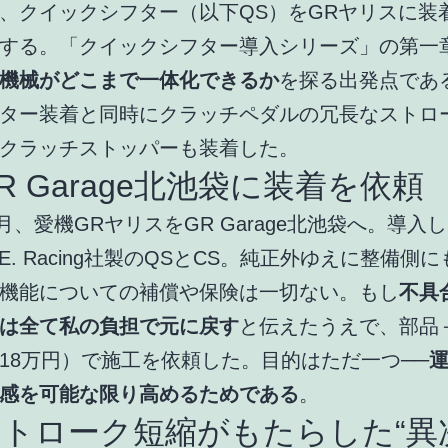
、クイックシフター（以下QS）をGRヤリスに装
する。「クイックシフター導入シリーズ」の第一
機械がどこまで一体化できるか
を探る出発点であ
ター装着と同時にクラッチペダルの冗長なストロ
クラッチストッパーも装着した。
R Garage北池袋に装着を依頼
年7月、愛機GRヤリスをGR Garage北池袋へ。導入
.E. Racing社製のQSとCS。純正外ゆえに整備側
機能についての補償や保険は一切ない。もし
不具
は全て私の負担で元に戻す
と伝えたうえで、部品
18万円）で施工を依頼した。目的はただ一つ──
感を可能な限り高めるためである
。
ストローク短縮がもたらした“異