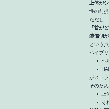
上体がシ
性の前提
ただし、
「首がど
装備側が
という点
ハイブリ
ヘ
H
がスト
そのため
上
そ