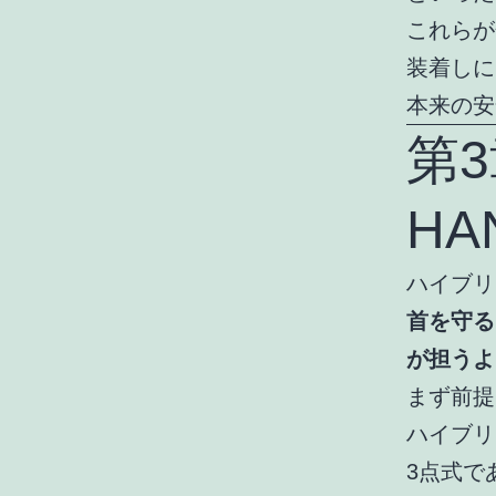
これらが
装着しに
本来の安
第
H
ハイブリ
首を守る
が担うよ
まず前提
ハイブ
3点式で