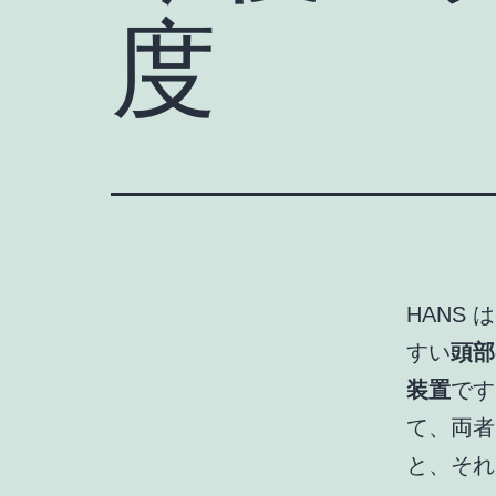
度
HANS 
すい
頭部
装置
です
て、両者
と、それ