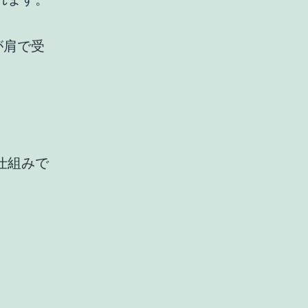
、
が肩で受
仕組みで