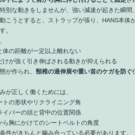
特別な動きをしませんが、強い減速が起きた瞬間
動こうとすると、ストラップが張り、HANS本体
す。
、
と体の距離が一定以上離れない
だけが強く引き伸ばされる動きが抑えられる
態が作られ、
頸椎の過伸展や重い首のケガを防ぐ
みが正しく働くためには、
ートの形状やリクライニング角
ライバーの頭と背中の位置関係
から胸にかけてのシートベルトの角度
条件がきちんと噛み合っている必要があります。