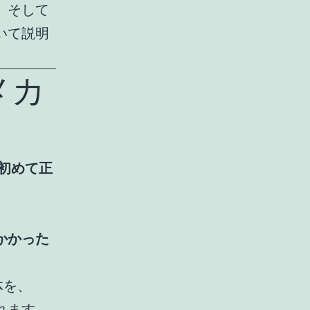
、そして
いて説明
メカ
初めて正
かかった
体を、
れます。