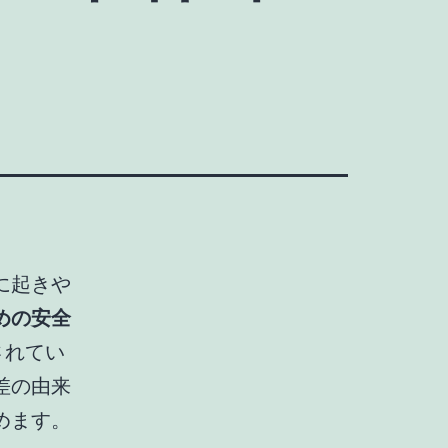
ュ時に起きや
めの安全
されてい
差の由来
めます。