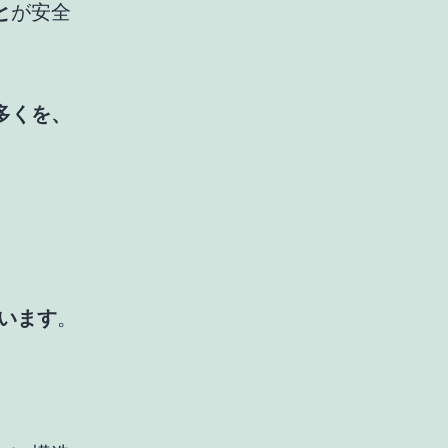
と
が安全
多くを、
います
。