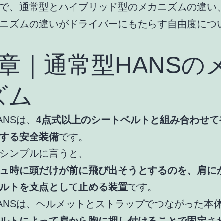
で、通常型とハイブリッド型のメカニズムの違い
ニズムの違いがドライバーにもたらす自由度につ
2章｜通常型HANSの
ズム
ANSは、
4点式以上のシートベルトと組み合わせて
する安全装備
です。
シンプルに言うと、
ュ時に頭だけが前に飛び出そうとするのを、肩に
ルトを支点として止める装置
です。
ANSは、ヘルメットとストラップでつながった本
ルトによって肩から胸に押し付けることで固定
さ