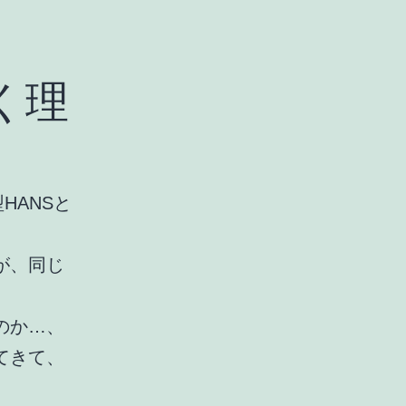
く理
HANSと
が、同じ
のか…、
てきて、