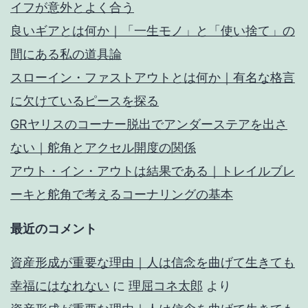
イフが意外とよく合う
良いギアとは何か｜「一生モノ」と「使い捨て」の
間にある私の道具論
スローイン・ファストアウトとは何か｜有名な格言
に欠けているピースを探る
GRヤリスのコーナー脱出でアンダーステアを出さ
ない｜舵角とアクセル開度の関係
アウト・イン・アウトは結果である｜トレイルブレ
ーキと舵角で考えるコーナリングの基本
最近のコメント
資産形成が重要な理由｜人は信念を曲げて生きても
幸福にはなれない
に
理屈コネ太郎
より