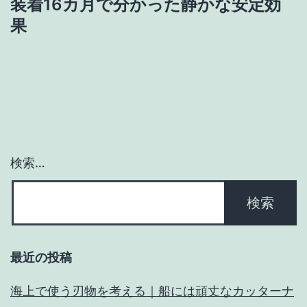
ゲ
装着16カ月で分かった静かな安定効
果
ー
シ
ョ
ン
検索…
最近の投稿
海上で使う刃物を考える｜船には頑丈なカッターナ