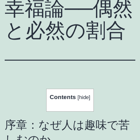
幸福論──偶然
と必然の割合
Contents
[
hide
]
序章：なぜ人は趣味で苦
しむのか