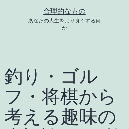
コ
合理的なもの
ン
あなたの人生をより良くする何
テ
か
ン
ツ
へ
ス
釣り・ゴル
キ
ッ
フ・将棋から
プ
考える趣味の