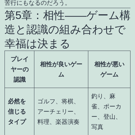
苦行にもなるのだろう。
第5章：相性――ゲーム構
造と認識の組み合わせで
幸福は決まる
プレイ
相性が良いゲー
相性が悪い
ヤーの
ム
ゲーム
認識
釣り、麻
必然を
ゴルフ、将棋、
雀、ポーカ
信じる
アーチェリー、
ー、登山、
タイプ
料理、楽器演奏
写真