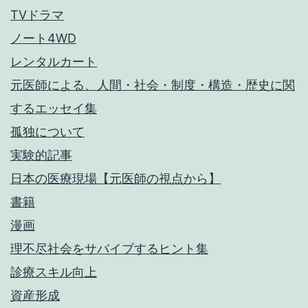
TVドラマ
ノート4WD
レンタルカート
元医師による、人間・社会・制度・構造・歴史に関
するエッセイ集
孤独について
実験的記事
日本の医療現場【元医師の視点から】
書籍
漫画
理不尽社会をサバイブするヒント集
診療スキル向上
資産形成