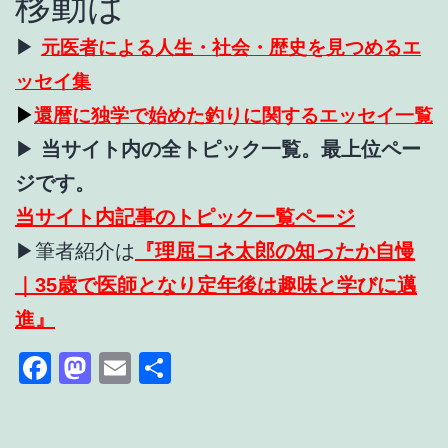
移動は
▶
元医者による人生・社会・歴史を見つめるエ
ッセイ集
▶
還暦に独学で始めた釣りに関するエッセイ一覧
▶
当サイト内の全トピック一覧。最上位ペー
ジです。
当サイト内記事のトピック一覧ページ
▶
筆者紹介は
『理屈コネ太郎の知ったか自慢
｜35歳で医師となり定年後は趣味と学びに邁
進』
Facebook
Mastodon
Email
共
有