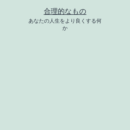
コ
合理的なもの
ン
あなたの人生をより良くする何
テ
か
ン
ツ
へ
ス
キ
ッ
プ