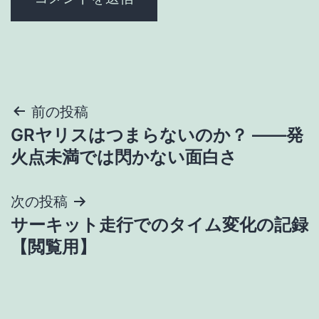
投
前の投稿
GRヤリスはつまらないのか？ ――発
稿
火点未満では閃かない面白さ
ナ
次の投稿
ビ
サーキット走行でのタイム変化の記録
ゲ
【閲覧用】
ー
シ