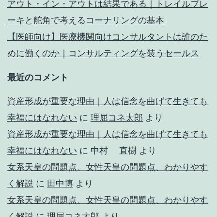
アウト・イン・アウトは結果である｜トレイルブレ
ーキと舵角で考えるコーナリングの基本
【医師向け】医療機関向けコンサルタントは誰のた
めに働くのか｜コンサルティングを装うセールス
最近のコメント
資産形成が重要な理由｜人は信念を曲げて生きても
幸福にはなれない
に
理屈コネ太郎
より
資産形成が重要な理由｜人は信念を曲げて生きても
幸福にはなれない
に
中村 直樹
より
女系天皇の問題点、女性天皇の問題点、わかりやす
く解説
に
田中博
より
女系天皇の問題点、女性天皇の問題点、わかりやす
く解説
に
理屈コネ太郎
より