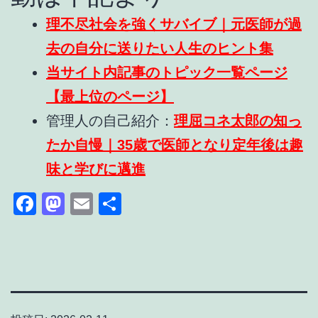
理不尽社会を強くサバイブ｜元医師が過
去の自分に送りたい人生のヒント集
当サイト内記事のトピック一覧ページ
【最上位のページ】
管理人の自己紹介：
理屈コネ太郎の知っ
たか自慢｜35歳で医師となり定年後は趣
味と学びに邁進
Facebook
Mastodon
Email
共
有