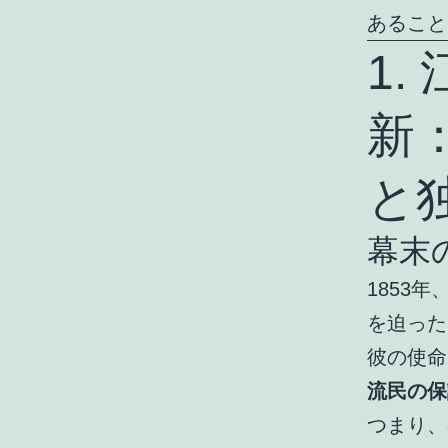
あること
1
新
と
幕末
1853
を迫った
彼の使命
流民の保
つまり、