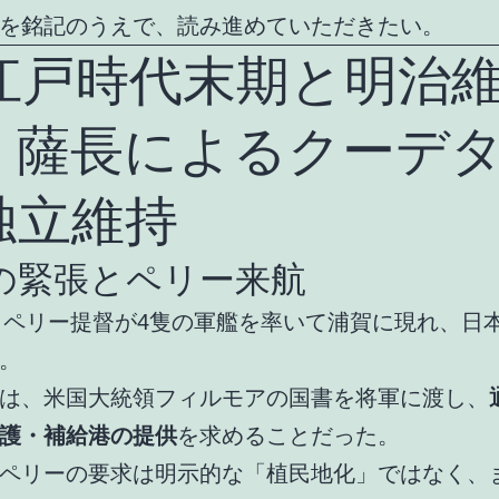
を銘記のうえで、読み進めていただきたい。
. 江戸時代末期と明治
：薩長によるクーデ
独立維持
の緊張とペリー来航
年、ペリー提督が4隻の軍艦を率いて浦賀に現れ、日
。
は、米国大統領フィルモアの国書を将軍に渡し、
護・補給港の提供
を求めることだった。
ペリーの要求は明示的な「植民地化」ではなく、