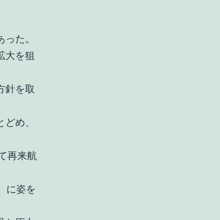
あった。
拡大を狙
方針を取
とどめ、
。
て再来航
）に姿を