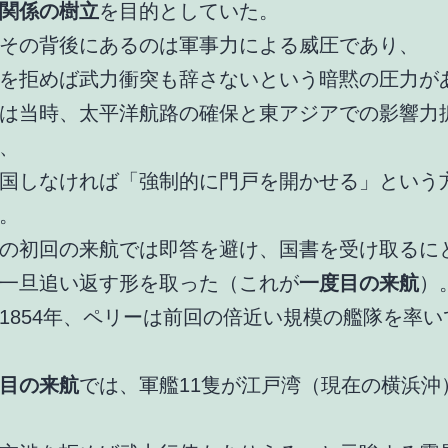
関係の樹立
を目的としていた。
その背後にあるのは軍事力による威圧であり、
を拒めば武力衝突も辞さないという暗黙の圧力が
は当時、太平洋航路の確保と東アジアでの影響力
、
国しなければ「強制的に門戸を開かせる」という
。
の初回の来航では即答を避け、国書を受け取るに
一旦追い返す形を取った（これが
一度目の来航
）
1854年、ペリーは前回の倍近い規模の艦隊を率い
目の来航
では、軍艦11隻が江戸湾（現在の横浜沖