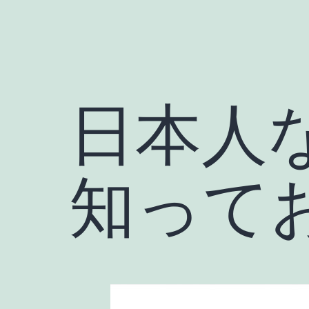
日本人
知って