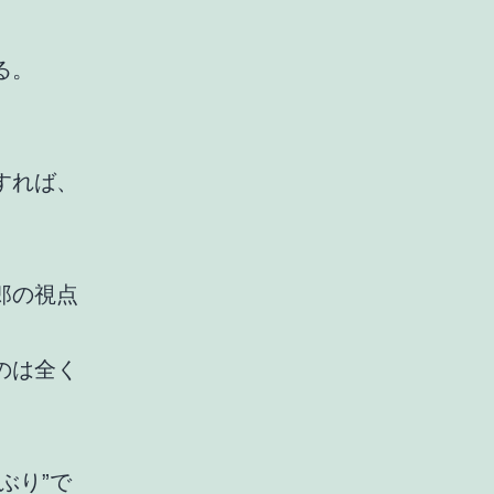
る。
すれば、
郎の視点
のは全く
ぶり”で