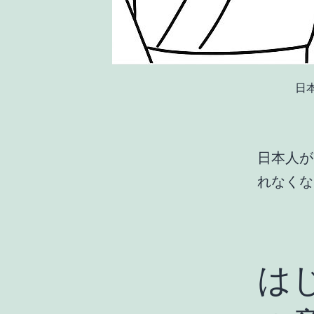
日
日本人が
れなくな
は