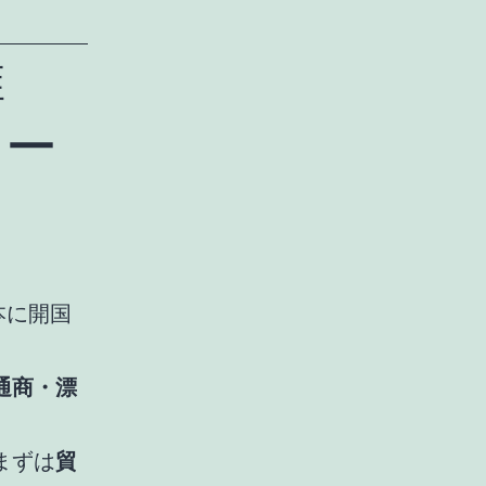
維
ター
本に開国
通商・漂
まずは
貿