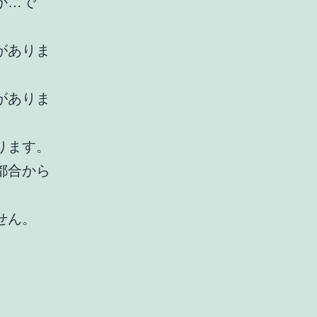
か…で
がありま
がありま
ります。
都合から
せん。