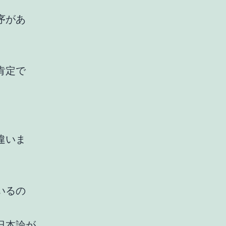
序があ
肯定で
違いま
いるの
日本論が