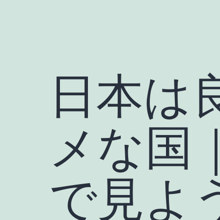
日本は良
メな国
で見よ