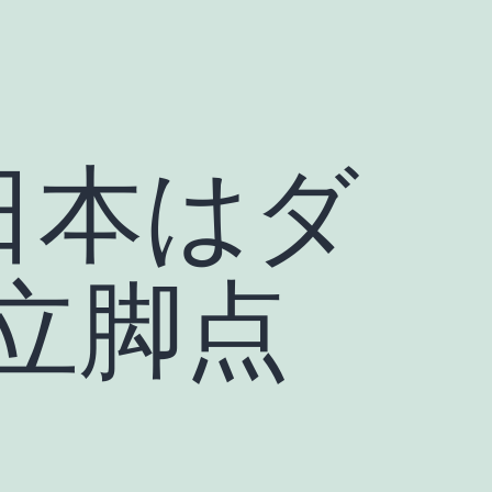
 日本はダ
立脚点