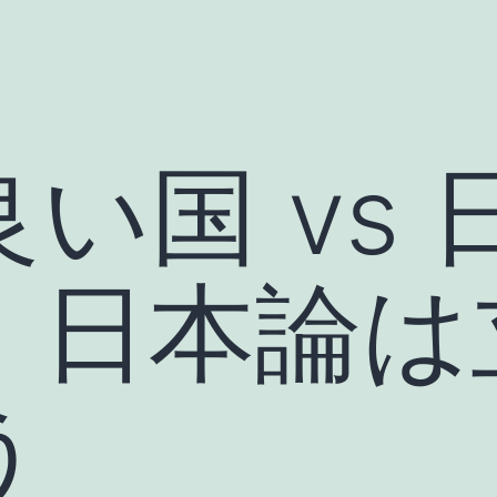
い国 vs
｜日本論は
う