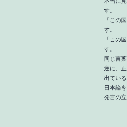
本当に見
す。
「この国
す。
「この国
す。
同じ言葉
逆に、正
出ている
日本論を
発言の立