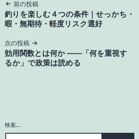
投
前の投稿
釣りを楽しむ４つの条件｜せっかち・
稿
暇・無期待・軽度リスク選好
ナ
次の投稿
ビ
効用関数とは何か ――「何を重視す
ゲ
るか」で政策は読める
ー
シ
ョ
ン
検索…