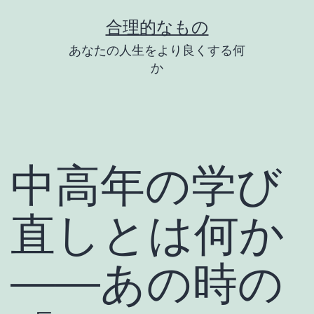
コ
合理的なもの
ン
あなたの人生をより良くする何
テ
か
ン
ツ
へ
ス
中高年の学び
キ
ッ
直しとは何か
プ
――あの時の