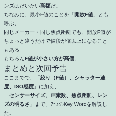
ンズはだいたい
高額
だ。
ちなみに、最小F値のことを「
開放F値
」とも
呼ぶ。
同じメーカー・同じ焦点距離でも、開放F値が
ちょっと違うだけで値段が倍以上になること
もある。
もちろん
F値が小さい方が高価
。
まとめと次回予告
ここまでで、「
絞り（F値）、シャッター速
度、ISO感度
」に加え、
「
センサーサイズ、画素数、焦点距離、レン
ズの明るさ
」まで、7つのKey Wordを解説し
た。