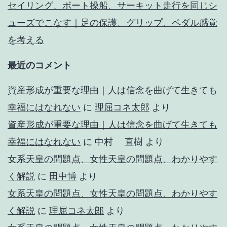
セイリング、ボート操船、サーキット走行を同じシ
ューズでこなす｜足の保護、グリップ、ペダル感覚
を考える
最近のコメント
資産形成が重要な理由｜人は信念を曲げて生きても
幸福にはなれない
に
理屈コネ太郎
より
資産形成が重要な理由｜人は信念を曲げて生きても
幸福にはなれない
に
中村 直樹
より
女系天皇の問題点、女性天皇の問題点、わかりやす
く解説
に
田中博
より
女系天皇の問題点、女性天皇の問題点、わかりやす
く解説
に
理屈コネ太郎
より