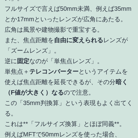
フルサイズで言えば50mm未満、例えば35mm
とか17mmといったレンズが広角にあたる。
広角は風景や建物撮影で重宝する。
また、焦点距離を
自由に変えられる
レンズが
「ズームレンズ」。
逆に
固定
なのが「単焦点レンズ」。
単焦点＋
テレコンバーター
というアイテムを
使えば焦点距離を延長できるが、その分
暗く
（F値が大きく）なる
ので注意。
この「35mm判換算」という表現もよく出てく
る。
これは**「フルサイズ換算」とほぼ同義**。
例えばMFTで50mmレンズを使った場合、