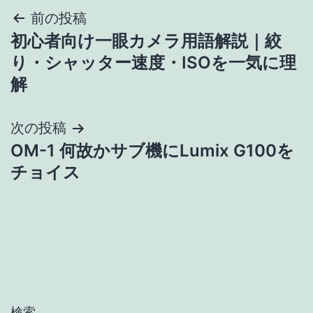
投
前の投稿
初心者向け一眼カメラ用語解説｜絞
稿
り・シャッター速度・ISOを一気に理
ナ
解
ビ
次の投稿
ゲ
OM-1 何故かサブ機にLumix G100を
チョイス
ー
シ
ョ
ン
検索…