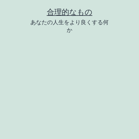
コ
合理的なもの
ン
あなたの人生をより良くする何
テ
か
ン
ツ
へ
ス
キ
ッ
プ