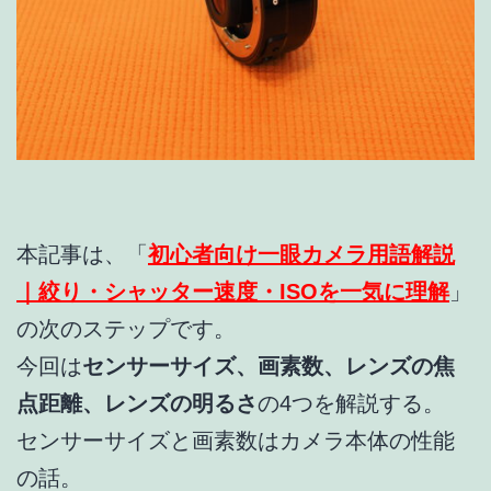
本記事は、「
初心者向け一眼カメラ用語解説
｜絞り・シャッター速度・ISOを一気に理解
」
の次のステップです。
今回は
センサーサイズ、画素数、レンズの焦
点距離、レンズの明るさ
の4つを解説する。
センサーサイズと画素数はカメラ本体の性能
の話。