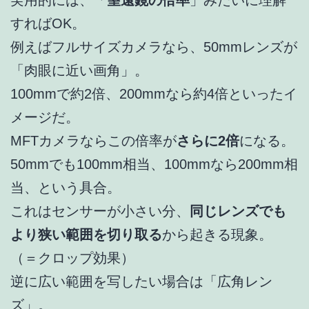
実用的には、「
望遠鏡の倍率
」みたいに理解
すればOK。
例えばフルサイズカメラなら、50mmレンズが
「肉眼に近い画角」。
100mmで約2倍、200mmなら約4倍といったイ
メージだ。
MFTカメラならこの倍率が
さらに2倍
になる。
50mmでも100mm相当、100mmなら200mm相
当、という具合。
これはセンサーが小さい分、
同じレンズでも
より狭い範囲を切り取る
から起きる現象。
（＝クロップ効果）
逆に広い範囲を写したい場合は「広角レン
ズ」。