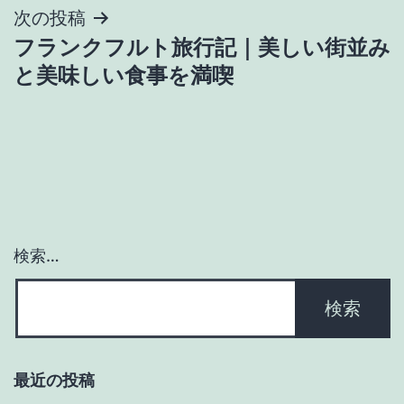
次の投稿
ビ
フランクフルト旅行記｜美しい街並み
ゲ
と美味しい食事を満喫
ー
シ
ョ
ン
検索…
最近の投稿