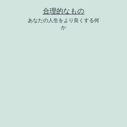
コ
合理的なもの
ン
あなたの人生をより良くする何
テ
か
ン
ツ
へ
ス
キ
ッ
プ