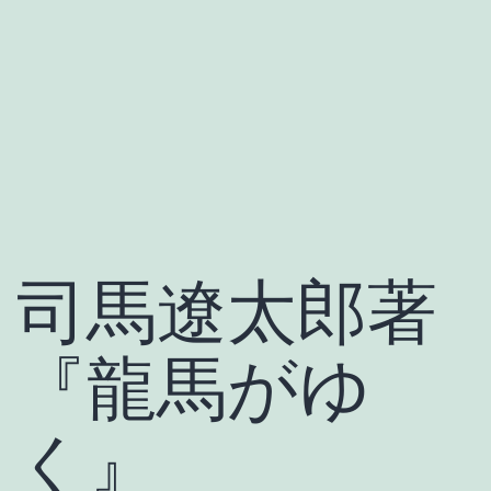
司馬遼太郎著
『龍馬がゆ
く』