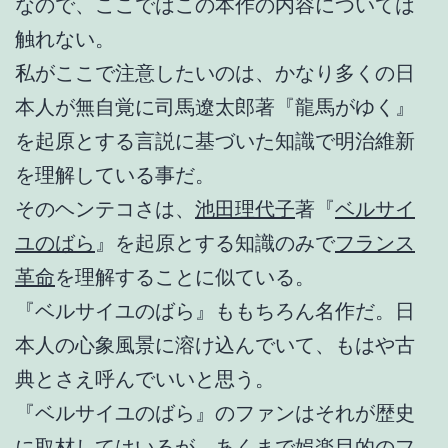
なので、ここではこの本作の内容については
触れない。
私がここで注意したいのは、かなり多くの日
本人が無自覚に司馬遼太郎著『龍馬がゆく』
を起原とする言説に基づいた知識で明治維新
を理解している事だ。
そのヘンテコさは、
池田理代子
著『
ベルサイ
ユのばら
』を起原とする知識のみで
フランス
革命
を理解することに似ている。
『ベルサイユのばら』ももちろん名作だ。日
本人の心象風景に溶け込んでいて、もはや古
典とさえ呼んでいいと思う。
『ベルサイユのばら』のファンはそれが歴史
に取材してはいるが、あくまで娯楽目的のフ