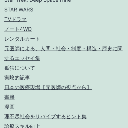
STAR WARS
TVドラマ
ノート4WD
レンタルカート
元医師による、人間・社会・制度・構造・歴史に関
するエッセイ集
孤独について
実験的記事
日本の医療現場【元医師の視点から】
書籍
漫画
理不尽社会をサバイブするヒント集
診療スキル向上