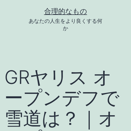
コ
合理的なもの
ン
あなたの人生をより良くする何
テ
か
ン
ツ
へ
ス
GRヤリス オ
キ
ッ
ープンデフで
プ
雪道は？｜オ