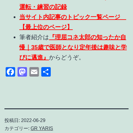
運転・練習の記録
当サイト内記事のトピック一覧ページ
【最上位のページ】
筆者紹介は
『理屈コネ太郎の知ったか自
慢｜35歳で医師となり定年後は趣味と学
びに邁進』
からどうぞ。
Facebook
Mastodon
Email
共
有
投稿日:
2022-06-29
カテゴリー:
GR YARIS