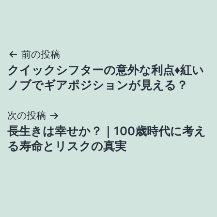
投
前の投稿
クイックシフターの意外な利点♦紅い
稿
ノブでギアポジションが見える？
ナ
次の投稿
ビ
長生きは幸せか？｜100歳時代に考え
ゲ
る寿命とリスクの真実
ー
シ
ョ