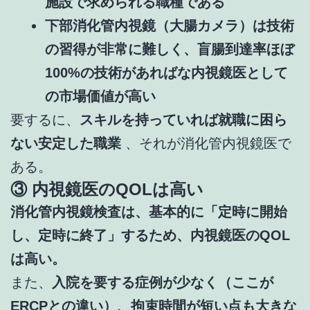
施設で求められる職種である
下部消化管内視鏡（大腸カメラ）は技術
の習得が非常に難しく、盲腸到達率ほぼ
100%の技術があればな内視鏡医として
の市場価値が高い
要するに、
スキルを持っていれば就職に困ら
ない安定した職業
、それが消化管内視鏡医で
ある。
③ 内視鏡医のQOLは高い
消化管内視鏡検査は、基本的に「定時に開始
し、定時に終了」するため、内視鏡医のQOL
は高い。
また、
入院を要する症例が少なく（ここが
ERCPとの違い）、拘束時間が短い点も大きな