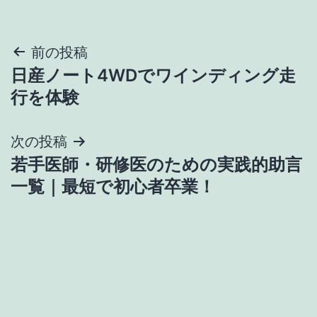
投
前の投稿
日産ノート4WDでワインディング走
稿
行を体験
ナ
次の投稿
ビ
若手医師・研修医のための実践的助言
ゲ
一覧｜最短で初心者卒業！
ー
シ
ョ
ン