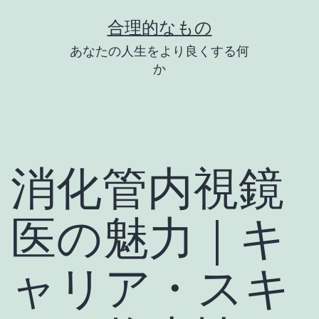
コ
合理的なもの
ン
あなたの人生をより良くする何
テ
か
ン
ツ
へ
ス
消化管内視鏡
キ
ッ
医の魅力｜キ
プ
ャリア・スキ