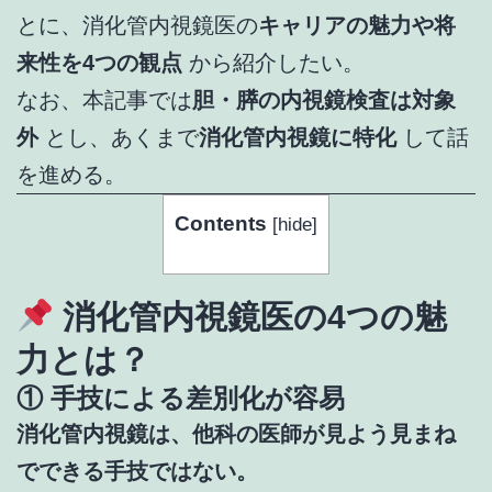
とに、消化管内視鏡医の
キャリアの魅力や将
来性を4つの観点
から紹介したい。
なお、本記事では
胆・膵の内視鏡検査は対象
外
とし、あくまで
消化管内視鏡に特化
して話
を進める。
Contents
[
hide
]
消化管内視鏡医の4つの魅
力とは？
① 手技による差別化が容易
消化管内視鏡は、他科の医師が見よう見まね
でできる手技ではない。