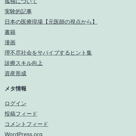
孤独について
実験的記事
日本の医療現場【元医師の視点から】
書籍
漫画
理不尽社会をサバイブするヒント集
診療スキル向上
資産形成
メタ情報
ログイン
投稿フィード
コメントフィード
WordPress.org