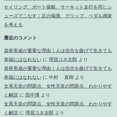
セイリング、ボート操船、サーキット走行を同じシ
ューズでこなす｜足の保護、グリップ、ペダル感覚
を考える
最近のコメント
資産形成が重要な理由｜人は信念を曲げて生きても
幸福にはなれない
に
理屈コネ太郎
より
資産形成が重要な理由｜人は信念を曲げて生きても
幸福にはなれない
に
中村 直樹
より
女系天皇の問題点、女性天皇の問題点、わかりやす
く解説
に
田中博
より
女系天皇の問題点、女性天皇の問題点、わかりやす
く解説
に
理屈コネ太郎
より