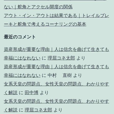
ない｜舵角とアクセル開度の関係
アウト・イン・アウトは結果である｜トレイルブレ
ーキと舵角で考えるコーナリングの基本
最近のコメント
資産形成が重要な理由｜人は信念を曲げて生きても
幸福にはなれない
に
理屈コネ太郎
より
資産形成が重要な理由｜人は信念を曲げて生きても
幸福にはなれない
に
中村 直樹
より
女系天皇の問題点、女性天皇の問題点、わかりやす
く解説
に
田中博
より
女系天皇の問題点、女性天皇の問題点、わかりやす
く解説
に
理屈コネ太郎
より