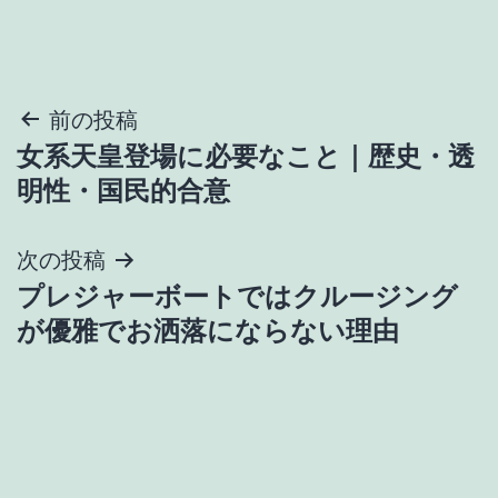
投
前の投稿
女系天皇登場に必要なこと｜歴史・透
稿
明性・国民的合意
ナ
次の投稿
ビ
プレジャーボートではクルージング
ゲ
が優雅でお洒落にならない理由
ー
シ
ョ