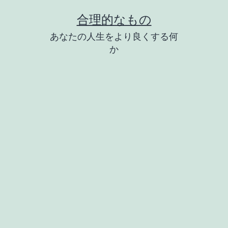
コ
合理的なもの
ン
あなたの人生をより良くする何
テ
か
ン
ツ
へ
ス
キ
ッ
プ