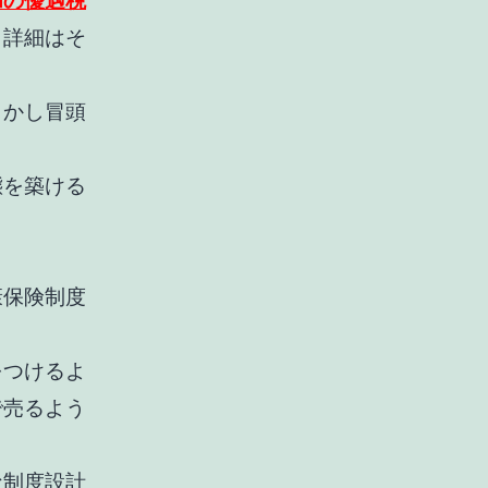
和の優遇税
、詳細はそ
しかし冒頭
。
態を築ける
康保険制度
をつけるよ
で売るよう
な制度設計