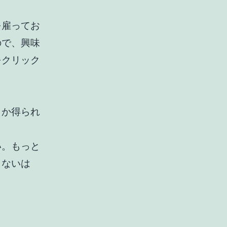
を雇ってお
ので、興味
をクリック
しか得られ
い。もっと
くないは