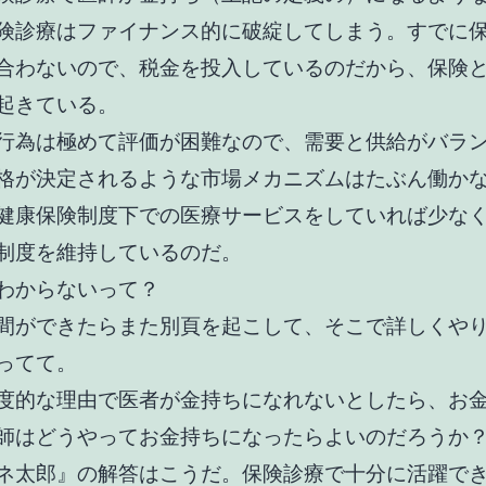
険診療はファイナンス的に破綻してしまう。すでに
合わないので、税金を投入しているのだから、保険
起きている。
行為は極めて評価が困難なので、需要と供給がバラ
格が決定されるような市場メカニズムはたぶん働か
健康保険制度下での医療サービスをしていれば少な
制度を維持しているのだ。
わからないって？
間ができたらまた別頁を起こして、そこで詳しくや
ってて。
度的な理由で
医者が金持ちになれないとしたら、お
師はどうやってお金持ちになったらよいのだろうか
ネ太郎』の解答はこうだ。保険診療で十分に活躍で