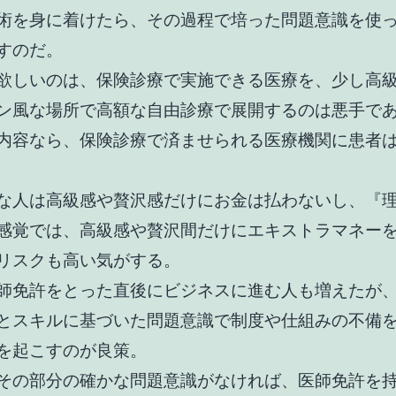
術を身に着けたら、その過程で培った問題意識を使
すのだ。
欲しいのは、保険診療で実施できる医療を、少し高
ン風な場所で高額な自由診療で展開するのは悪手で
内容なら、保険診療で済ませられる医療機関に患者
な人は高級感や贅沢感だけにお金は払わないし、『
感覚では、高級感や贅沢間だけにエキストラマネー
リスクも高い気がする。
師免許をとった直後にビジネスに進む人も増えたが
とスキルに基づいた問題意識で制度や仕組みの不備
を起こすのが良策。
その部分の確かな問題意識がなければ、医師免許を