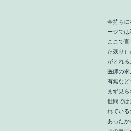
金持ちに
ージでは
ここで言
た残り）
がとれる
医師の求
有無など
まず見ら
世間では
れている
あったか