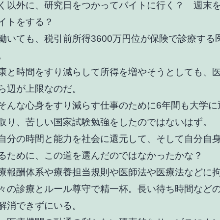
く以外に、研究日をつかってバイトに行く？ 週末
イトをする？
働いても、税引前所得3600万円位が保険で診療する
。
康と時間をすり減らして所得を増やそうとしても、
ら辺が上限なのだ。
そんな心身をすり減らす仕事のために6年間も大学に
取り、苦しい国家試験勉強をしたのではないはず。
自分の時間と能力を社会に還元して、そして自分自
るために、この道を選んだのではなかったかな？
療報酬体系や療養担当規則や医師法や医療法などに
々の診療とルール尊守で精一杯。長い待ち時間など
解消できずにいる。