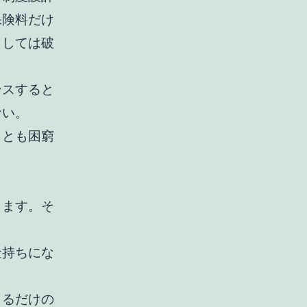
保険料だけ
としては破
ンスすると
ない。
くとも困窮
ります。そ
金持ちにな
？
きるだけの