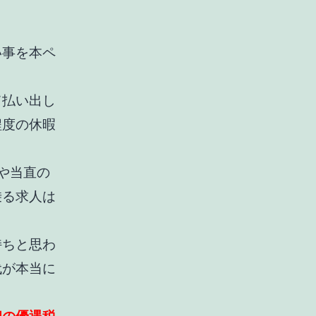
い事を本ペ
て払い出し
程度の休暇
や当直の
乗る求人は
持ちと思わ
代が本当に