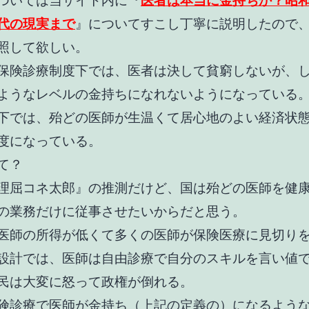
ついては当サイト内に『
医者は本当に金持ちか？昭
代の現実まで
』についてすこし丁寧に説明したので
照して欲しい。
保険診療制度下では、医者は決して貧窮しないが、
ようなレベルの金持ちになれないようになっている
下では、殆どの医師が生温くて居心地のよい経済状
度になっている。
て？
理屈コネ太郎』の推測だけど、国は殆どの医師を健
の業務だけに従事させたいから
だと思う。
医師の所得が低くて多くの医師が保険医療に見切り
設計では、医師は自由診療で自分のスキルを言い値
民は大変に怒って政権が倒れる。
険診療で医師が金持ち（上記の定義の）になるよう