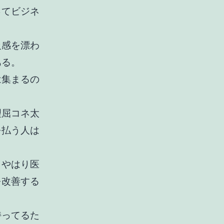
ってビジネ
級感を漂わ
ある。
は集まるの
理屈コネ太
を払う人は
、やはり医
を改善する
持ってるた