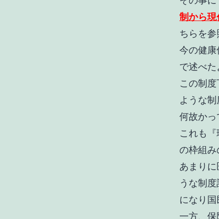
その事に
制から現
ちらを参
今の健康
で述べた
この制度
ような制
何故かっ
これも『
の枠組み
あまりに
うな制度
になり国
一方、保