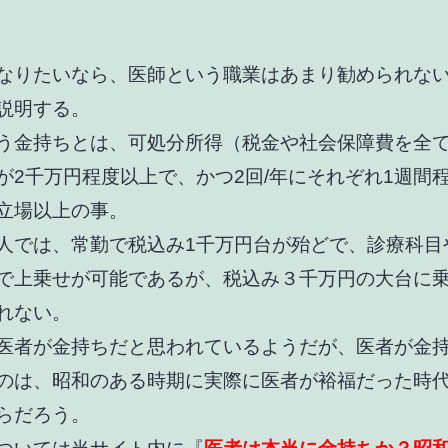
なりたいなら、医師という職業はあまり勧められな
説明する。
う金持ちとは、可処分所得（税金や社会保障費を全
が2千万円程度以上で、かつ2回/年にそれぞれ1週間
立場以上の事。
人では、常勤で税込み1千万円台が殆どで、診療科目
で上乗せが可能であるが、税込み３千万円の大台に
れない。
医者が金持ちだと思われているようだが、医者が金
のは、昭和のある時期に実際に医者が裕福だった時
らだろう。