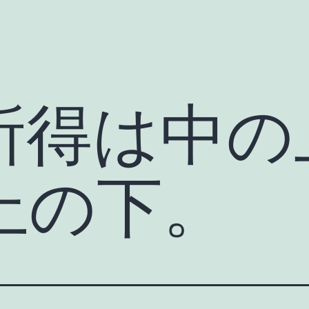
所得は中の
上の下。