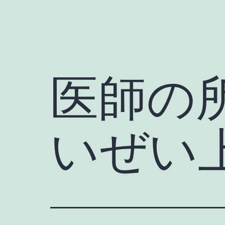
医師の
いぜい