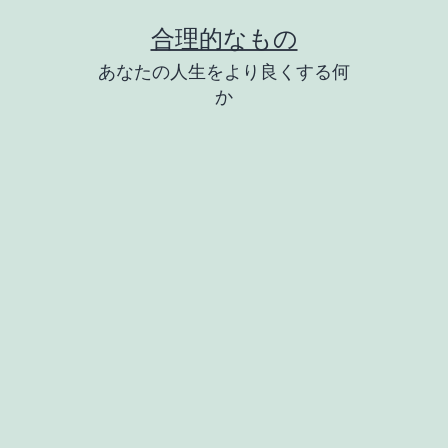
コ
合理的なもの
ン
あなたの人生をより良くする何
テ
か
ン
ツ
へ
ス
キ
ッ
プ