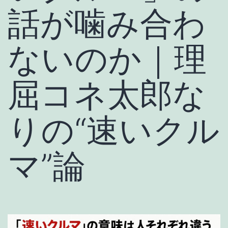
話が噛み合わ
ないのか｜理
屈コネ太郎な
りの“速いクル
マ”論