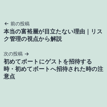
投
前の投稿
本当の富裕層が目立たない理由｜リス
稿
ク管理の視点から解説
ナ
次の投稿
ビ
初めてボートにゲストを招待する
ゲ
時・初めてボートへ招待された時の注
意点
ー
シ
ョ