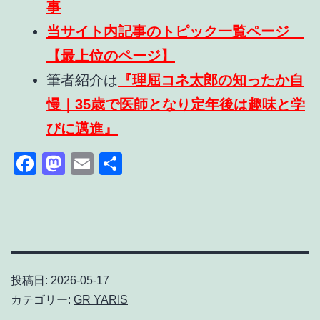
事
当サイト内記事のトピック一覧ページ
【最上位のページ】
筆者紹介は
『理屈コネ太郎の知ったか自
慢｜35歳で医師となり定年後は趣味と学
びに邁進』
Facebook
Mastodon
Email
共
有
投稿日:
2026-05-17
カテゴリー:
GR YARIS