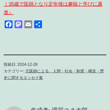
｜35歳で医師となり定年後は趣味と学びに邁
進』
Facebook
Mastodon
Email
共
有
投稿日:
2024-12-28
カテゴリー:
元医師による、人間・社会・制度・構造・歴
史に関するエッセイ集