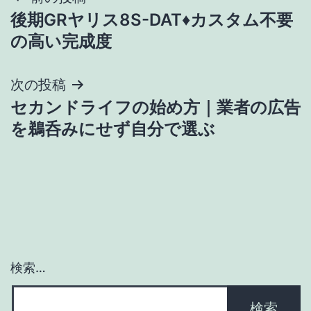
投
後期GRヤリス8S-DAT♦カスタム不要
稿
の高い完成度
ナ
次の投稿
ビ
セカンドライフの始め方｜業者の広告
ゲ
を鵜呑みにせず自分で選ぶ
ー
シ
ョ
ン
検索…