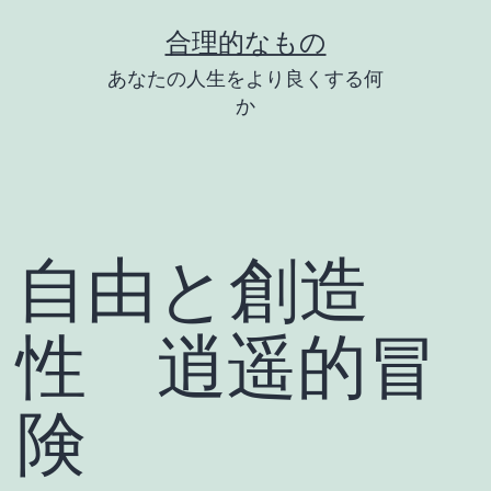
コ
合理的なもの
ン
あなたの人生をより良くする何
テ
か
ン
ツ
へ
ス
自由と創造
キ
ッ
性 逍遥的冒
プ
険