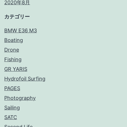
2020年8月
カテゴリー
BMW E36 M3
Boating
Drone
Fishing
GR YARIS
Hydrofoil Surfing
PAGES
Photography
Sailing
SATC
Second Life