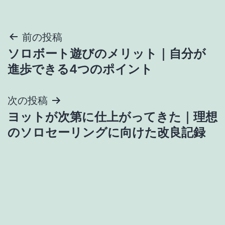
投
前の投稿
ソロボート遊びのメリット｜自分が
稿
進歩できる4つのポイント
ナ
次の投稿
ビ
ヨットが次第に仕上がってきた｜理想
ゲ
のソロセーリングに向けた改良記録
ー
シ
ョ
ン