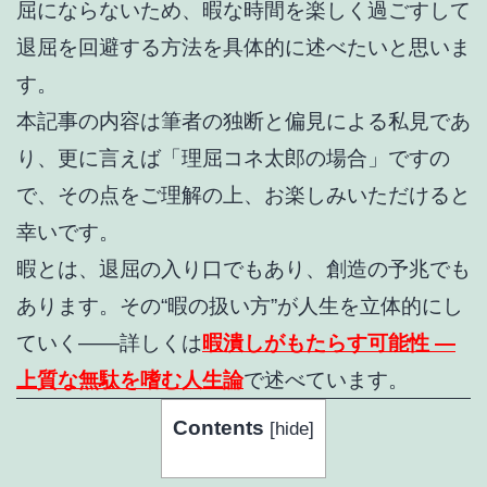
屈にならないため、
暇な時間を楽しく過ごすして
退屈を回避する方法を具体的に述べたいと思いま
す。
本記事の内容は筆者の独断と偏見による私見であ
り、更に言えば「理屈コネ太郎の場合」ですの
で、その点をご理解の上、お楽しみいただけると
幸いです。
暇とは、退屈の入り口でもあり、創造の予兆でも
あります。その“暇の扱い方”が人生を立体的にし
ていく――詳しくは
暇潰しがもたらす可能性 ―
上質な無駄を嗜む人生論
で述べています。
Contents
[
hide
]