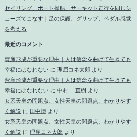
セイリング、ボート操船、サーキット走行を同じシ
ューズでこなす｜足の保護、グリップ、ペダル感覚
を考える
最近のコメント
資産形成が重要な理由｜人は信念を曲げて生きても
幸福にはなれない
に
理屈コネ太郎
より
資産形成が重要な理由｜人は信念を曲げて生きても
幸福にはなれない
に
中村 直樹
より
女系天皇の問題点、女性天皇の問題点、わかりやす
く解説
に
田中博
より
女系天皇の問題点、女性天皇の問題点、わかりやす
く解説
に
理屈コネ太郎
より