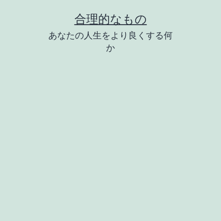
コ
合理的なもの
ン
あなたの人生をより良くする何
テ
か
ン
ツ
へ
ス
キ
ッ
プ