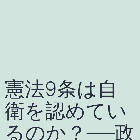
憲法9条は自
衛を認めてい
るのか？──政