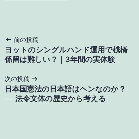
投
前の投稿
ヨットのシングルハンド運用で桟橋
稿
係留は難しい？｜3年間の実体験
ナ
次の投稿
ビ
日本国憲法の日本語はヘンなのか？
ゲ
──法令文体の歴史から考える
ー
シ