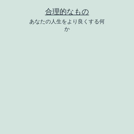
コ
合理的なもの
ン
あなたの人生をより良くする何
テ
か
ン
ツ
へ
ス
キ
ッ
プ