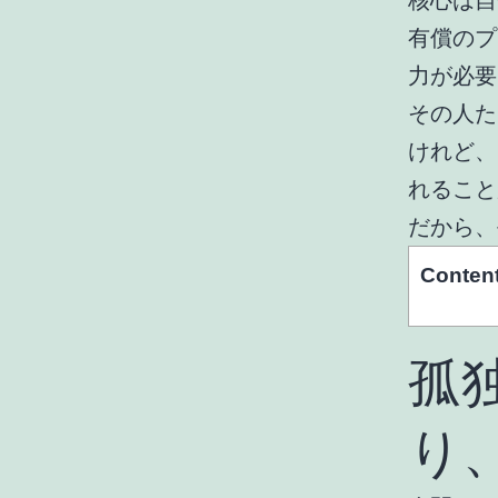
核心は自
有償のプ
力が必要
その人た
けれど、
れること
だから、
Conten
孤
り