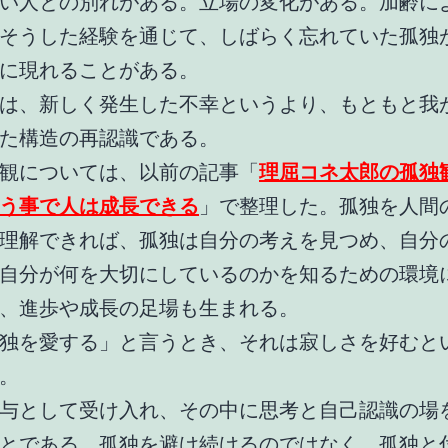
い人との別れがある。立場の変化がある。加齢に
そうした経験を通じて、しばらく忘れていた孤独
に現れることがある。
は、新しく発生した不幸というより、もともと我
た構造の再認識である。
観については、以前の記事「
理屈コネ太郎の孤独
う事で人は成長できる
」で整理した。孤独を人間
理解できれば、孤独は自分の考えを見つめ、自分
自分が何を大切にしているのかを知るための環境
、進歩や成長の足場も生まれる。
独を愛する」と言うとき、それは寂しさを好むと
。
与として受け入れ、その中に思考と自己認識の場
とである。孤独を避け続けるのではなく、孤独と