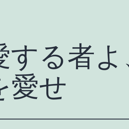
愛する者よ
を愛せ