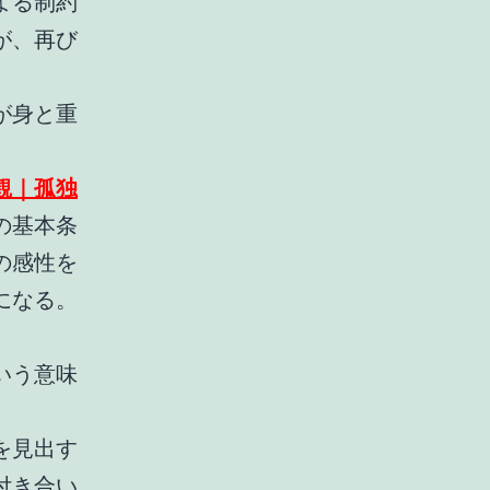
よる制約
が、再び
が身と重
観｜孤独
の基本条
の感性を
になる。
いう意味
を見出す
付き合い