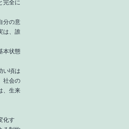
と完全に
自分の意
実は、誰
基本状態
幼い頃は
、社会の
は、生来
変化す