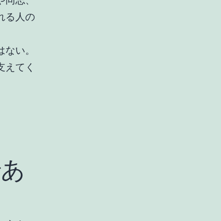
や同志、
れる人の
はない。
支えてく
。
であ