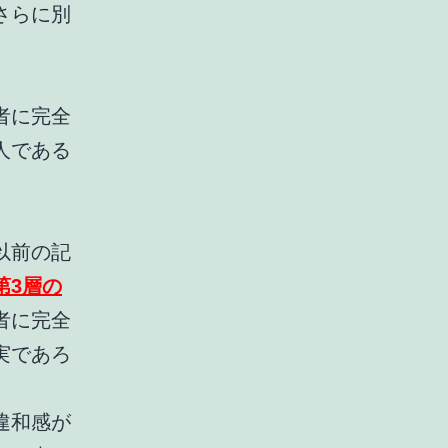
さらに別
。
者に完全
人である
以前の記
第3層の
者に完全
実であろ
。
違和感が