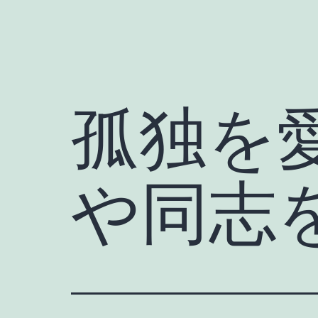
孤独を
や同志