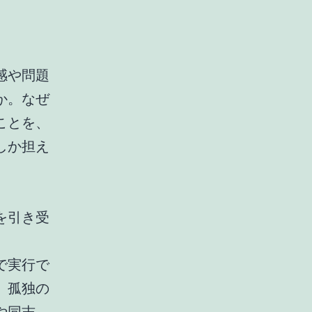
感や問題
か。なぜ
ことを、
しか担え
を引き受
で実行で
。孤独の