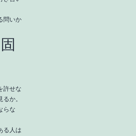
る問いか
、固
を許せな
見るか。
ならな
ある人は