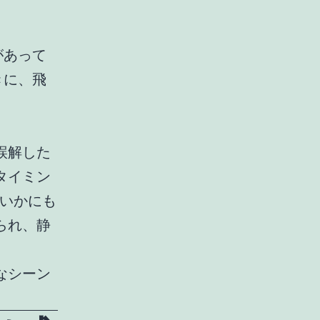
があって
きに、飛
誤解した
タイミン
、いかにも
られ、静
なシーン