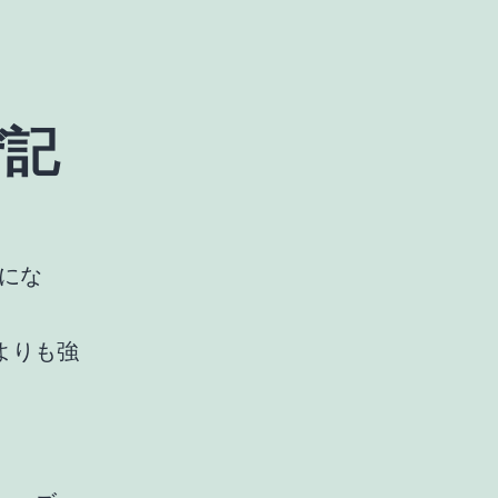
ぜ記
にな
よりも強