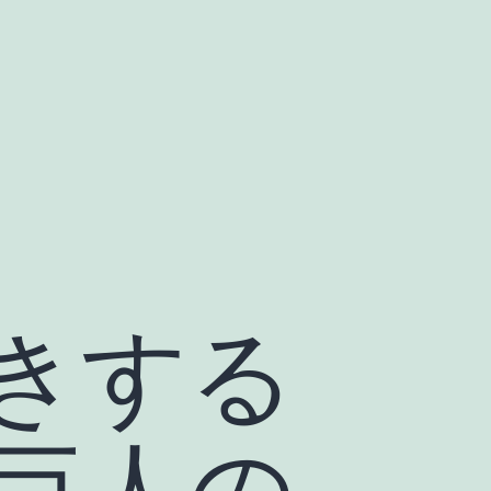
きする
巨人の