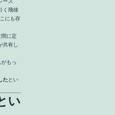
レーズ
引く飛雄
どこにも存
世間に定
が共有し
れがもっ
した
とい
とい