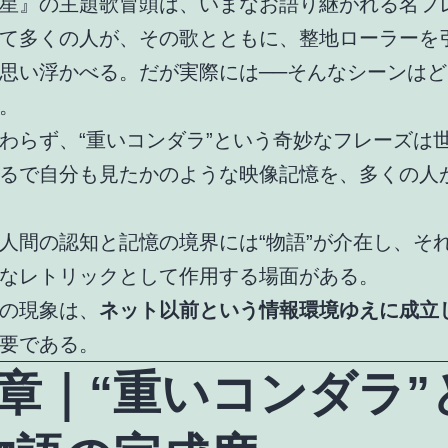
星』の主題歌冒頭は、いまなお語り継がれる名フ
て多くの人が、その歌とともに、整地ローラーを
思い浮かべる。だが実際には──そんなシーンは
。
わらず、“重いコンダラ”という奇妙なフレーズは
るで自分も見たかのような映像記憶を、多くの人
人間の認知と記憶の境界には“物語”が介在し、そ
なレトリックとして作用する場面がある。
の現象は、
ネット以前という情報環境ゆえに成立
要である。
1章｜“重いコンダラ”