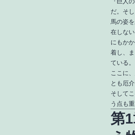
『巨人の
だ。そし
馬の姿を
在しない
にもかか
着し、ま
ている。
ここに、
とも厄介
そしてこ
う点も重
第