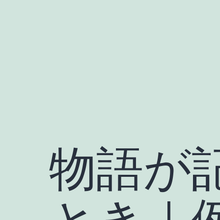
コ
ン
テ
ン
ツ
へ
ス
キ
ッ
物語が
プ
とき｜