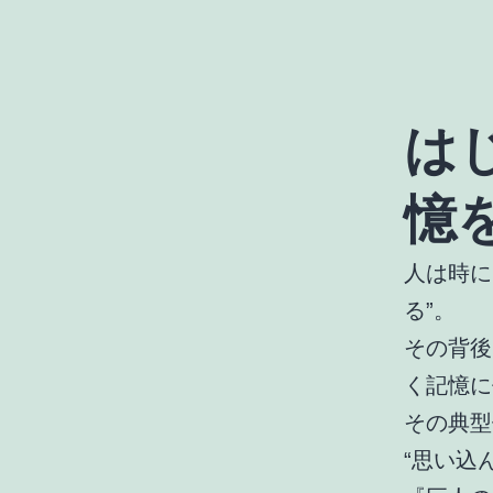
は
憶
人は時に
る”。
その背後
く記憶に
その典型
“思い込