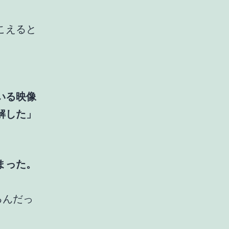
こえると
いる映像
解した」
。
まった。
るんだっ