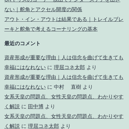
ない｜舵角とアクセル開度の関係
アウト・イン・アウトは結果である｜トレイルブレ
ーキと舵角で考えるコーナリングの基本
最近のコメント
資産形成が重要な理由｜人は信念を曲げて生きても
幸福にはなれない
に
理屈コネ太郎
より
資産形成が重要な理由｜人は信念を曲げて生きても
幸福にはなれない
に
中村 直樹
より
女系天皇の問題点、女性天皇の問題点、わかりやす
く解説
に
田中博
より
女系天皇の問題点、女性天皇の問題点、わかりやす
く解説
に
理屈コネ太郎
より