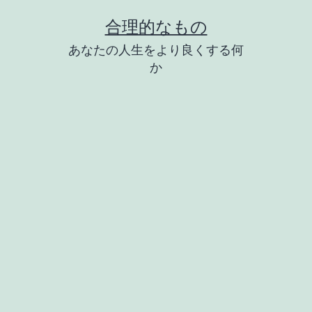
コ
合理的なもの
ン
あなたの人生をより良くする何
テ
か
ン
ツ
へ
ス
キ
ッ
プ