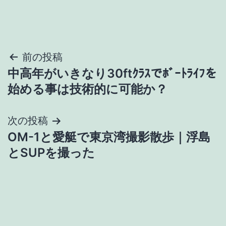
投
前の投稿
中高年がいきなり30ftｸﾗｽでﾎﾞｰﾄﾗｲﾌを
稿
始める事は技術的に可能か？
ナ
次の投稿
ビ
OM-1と愛艇で東京湾撮影散歩｜浮島
ゲ
とSUPを撮った
ー
シ
ョ