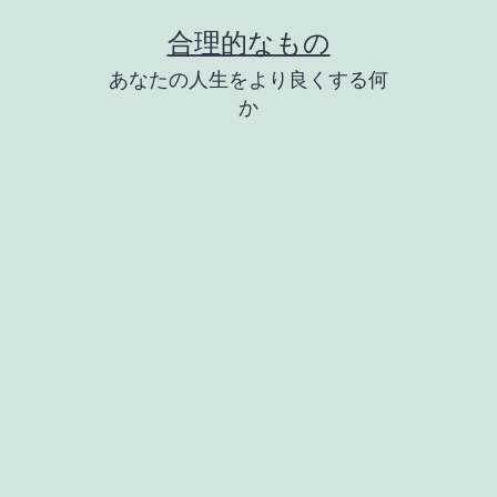
コ
合理的なもの
ン
あなたの人生をより良くする何
テ
か
ン
ツ
へ
ス
キ
ッ
プ