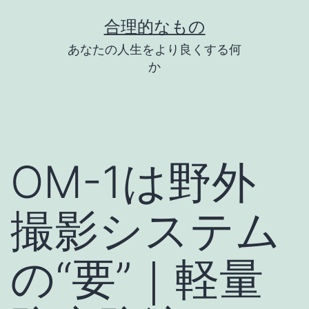
コ
合理的なもの
ン
あなたの人生をより良くする何
テ
か
ン
ツ
へ
ス
OM-1は野外
キ
ッ
撮影システム
プ
の“要”｜軽量