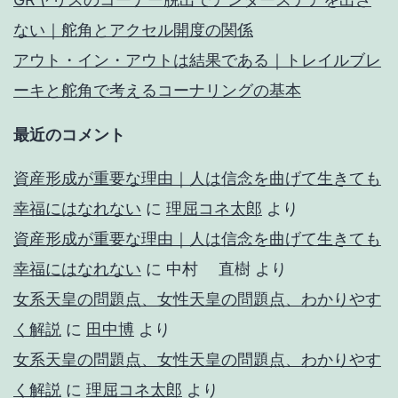
ない｜舵角とアクセル開度の関係
アウト・イン・アウトは結果である｜トレイルブレ
ーキと舵角で考えるコーナリングの基本
最近のコメント
資産形成が重要な理由｜人は信念を曲げて生きても
幸福にはなれない
に
理屈コネ太郎
より
資産形成が重要な理由｜人は信念を曲げて生きても
幸福にはなれない
に
中村 直樹
より
女系天皇の問題点、女性天皇の問題点、わかりやす
く解説
に
田中博
より
女系天皇の問題点、女性天皇の問題点、わかりやす
く解説
に
理屈コネ太郎
より