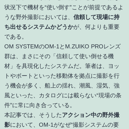
状況下で機材を“使い倒す”ことが前提であるよ
うな野外撮影においては、
信頼して現場に持
ち出せるシステムかどうか
が、何よりも重要
である。
OM SYSTEMのOM-1とM.ZUIKO PROレンズ
群は、まさにその「信頼して使い倒せる機
材」を具現化したシステムだ。筆者は、ヨッ
トやボートといった移動体を拠点に撮影を行
う機会が多く、船上の揺れ、潮風、湿気、強
風といった、カタログには載らない“現場の条
件”に常に向き合っている。
本記事では、そうした
アクション中の野外撮
影
において、OM-1がなぜ“撮影システムの要