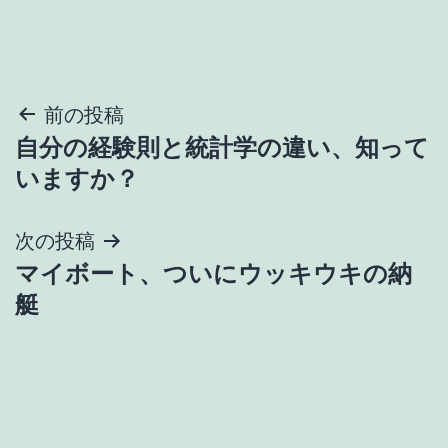
投
前の投稿
自分の経験則と統計学の違い、知って
稿
いますか？
ナ
次の投稿
ビ
マイボート、ついにウッキウキの納
ゲ
艇
ー
シ
ョ