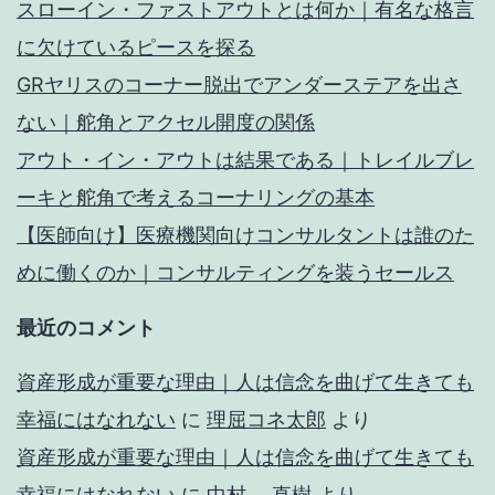
スローイン・ファストアウトとは何か｜有名な格言
に欠けているピースを探る
GRヤリスのコーナー脱出でアンダーステアを出さ
ない｜舵角とアクセル開度の関係
アウト・イン・アウトは結果である｜トレイルブレ
ーキと舵角で考えるコーナリングの基本
【医師向け】医療機関向けコンサルタントは誰のた
めに働くのか｜コンサルティングを装うセールス
最近のコメント
資産形成が重要な理由｜人は信念を曲げて生きても
幸福にはなれない
に
理屈コネ太郎
より
資産形成が重要な理由｜人は信念を曲げて生きても
幸福にはなれない
に
中村 直樹
より