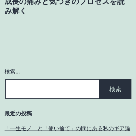
ゲ
成長の痛みと気づきのプロセスを読
み解く
ー
シ
ョ
ン
検索…
最近の投稿
「一生モノ」と「使い捨て」の間にある私のギア論