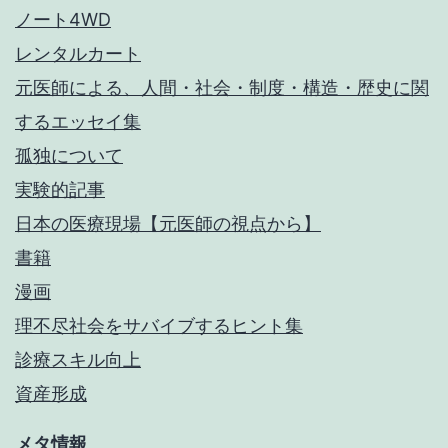
ノート4WD
レンタルカート
元医師による、人間・社会・制度・構造・歴史に関
するエッセイ集
孤独について
実験的記事
日本の医療現場【元医師の視点から】
書籍
漫画
理不尽社会をサバイブするヒント集
診療スキル向上
資産形成
メタ情報