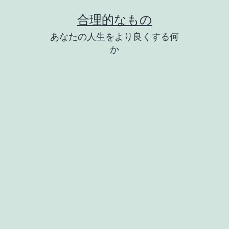
コ
合理的なもの
ン
あなたの人生をより良くする何
テ
か
ン
ツ
へ
ス
キ
ッ
プ