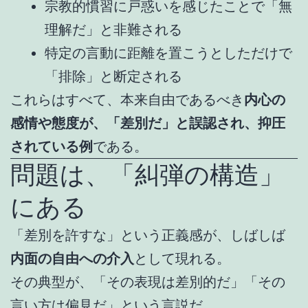
宗教的慣習に戸惑いを感じたことで「無
理解だ」と非難される
特定の言動に距離を置こうとしただけで
「排除」と断定される
これらはすべて、本来自由であるべき
内心の
感情や態度が、「差別だ」と誤認され、抑圧
されている例
である。
問題は、「糾弾の構造」
にある
「差別を許すな」という正義感が、しばしば
内面の自由への介入
として現れる。
その典型が、「その表現は差別的だ」「その
言い方は偏見だ」という言説だ。