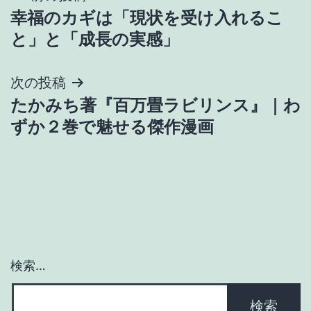
幸福のカギは「現状を受け入れるこ
稿
と」と「成長の実感」
ナ
次の投稿
ビ
たかみち著『百万畳ラビリンス』｜わ
ゲ
ずか２巻で魅せる傑作漫画
ー
シ
ョ
ン
検索…