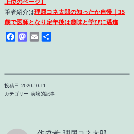
上位のページ】
筆者紹介は
理屈コネ太郎の知ったか自慢｜35
歳で医師となり定年後は趣味と学びに邁進
Facebook
Mastodon
Email
共
有
投稿日:
2020-10-11
カテゴリー:
実験的記事
作成者: 理屈コネ太郎