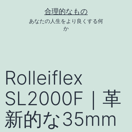
コ
合理的なもの
ン
あなたの人生をより良くする何
テ
か
ン
ツ
へ
ス
Rolleiflex
キ
ッ
SL2000F｜革
プ
新的な35mm