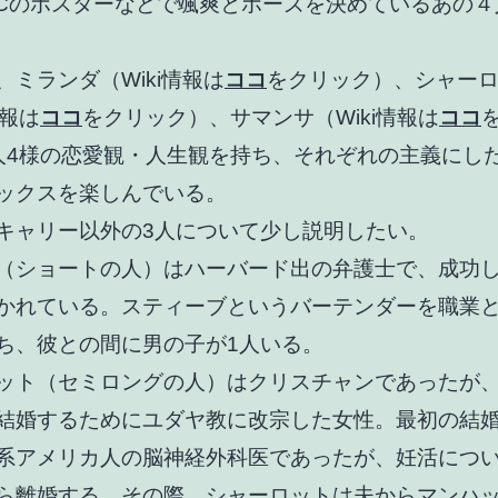
TCのポスターなどで颯爽とポーズを決めているあの
、ミランダ（Wiki情報は
ココ
をクリック）、シャー
情報は
ココ
をクリック）、サマンサ（Wiki情報は
ココ
人4様の恋愛観・人生観を持ち、それぞれの主義にし
ックスを楽しんでいる。
キャリー以外の3人について少し説明したい。
（ショートの人）はハーバード出の弁護士で、成功
かれている。スティーブというバーテンダーを職業
ち、彼との間に男の子が1人いる。
ット（セミロングの人）はクリスチャンであったが
結婚するためにユダヤ教に改宗した女性。最初の結
系アメリカ人の脳神経外科医であったが、妊活につ
ら離婚する。その際、シャーロットは夫からマンハ