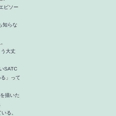
エピソー
も知らな
。
人。
もう大丈
SATC
める」って
後を描いた
。
ている。