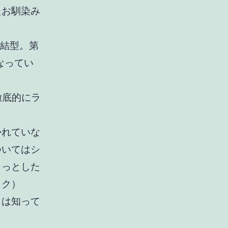
たお馴染み
完結型。第
なってい
徹底的にラ
かれていな
ついてはシ
ょっとした
ック）
とは知って