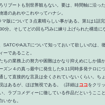
ろリブートも別世界観もない。要は、時間軸に沿っ
物達のあれやこれやってハナシ。
ドラマ版について３点素晴らしい事がある。第1は1話
約30分。そしてどの回も巧みに練り上げられた構造に
、SATCやAJLTについて知っておいて欲しいのは、
ィーであること。
たちの業務上の努力や困難はかなり抑えめにしか描
ーズン４の真っ最中に発生した9.11同時多発テロに
通して直接的な言及は全くされていないくらい。ち
現はあるが、ほぼ無視である。（詳細は
ココ
をクリ
い、ラブコメディーに徹している作品だというここ
白いかも。