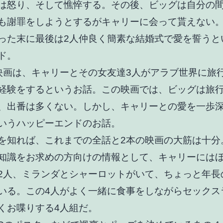
は怒り、そして憔悴する。その後、ビッグは自分の
も謝罪をしようとするがキャリーに会って貰えない
った末に最後は2人仲良く簡素な結婚式で愛を誓うと
ド。
映画は、キャリーとその女友達3人がアラブ世界に旅
経験をするというお話。この映画では、ビッグは旅
、出番は多くない。しかし、キャリーとの愛を一歩
いうハッピーエンドのお話。
を知れば、これまでの全話と2本の映画の大筋は十分
知識をお求めの方向けの情報として、キャリーには
2人、ミランダとシャーロットがいて、ちょっと年長
いる。この4人がよく一緒に食事をしながらセックス
くお喋りする4人組だ。