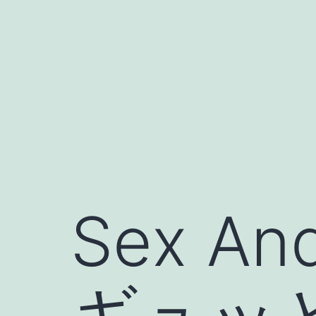
コ
ン
テ
ン
ツ
へ
ス
キ
ッ
Sex An
プ
ギュッ