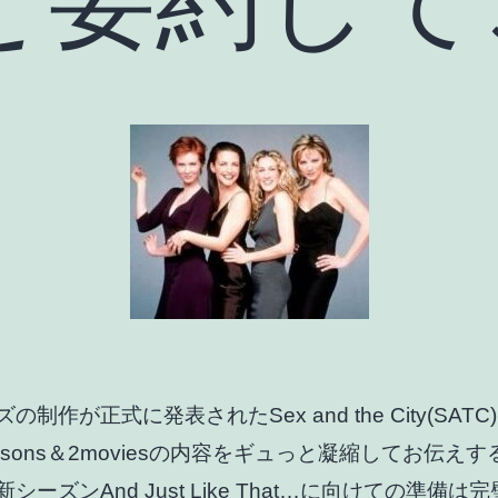
の制作が正式に発表されたSex and the City(SAT
asons＆2moviesの内容をギュっと凝縮してお伝え
シーズンAnd Just Like That…に向けての準備は