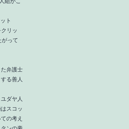
４人組がこ
ロット
をクリッ
たがって
した弁護士
とする善人
、ユダヤ人
婚はスコッ
いての考え
ッタンの豪