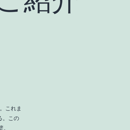
C)。これま
する。この
完璧。