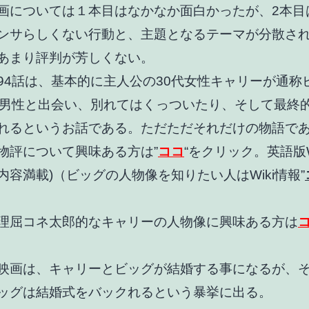
画については１本目はなかなか面白かったが、2本目
ンサらしくない行動と、主題となるテーマが分散さ
あまり評判が芳しくない。
94話は、基本的に主人公の30代女性キャリーが通称
代男性と出会い、別れてはくっついたり、そして最終
れるというお話である。ただただそれだけの物語であ
物評について興味ある方は”
ココ
“をクリック。英語版W
内容満載)（ビッグの人物像を知りたい人はWiki情報”
理屈コネ太郎的なキャリーの人物像に興味ある方は
映画は、キャリーとビッグが結婚する事になるが、
ッグは結婚式をバックれるという暴挙に出る。