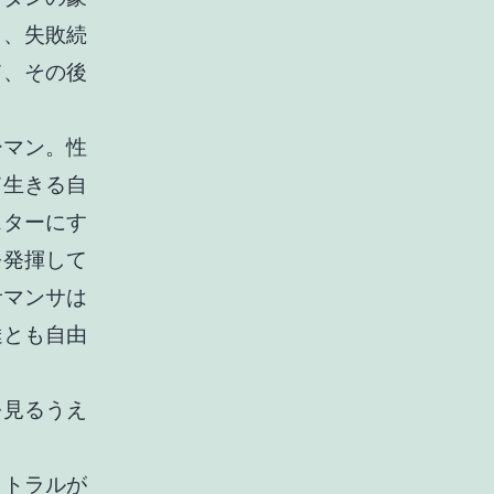
し、失敗続
て、その後
ーマン。性
て生きる自
スターにす
を発揮して
サマンサは
達とも自由
を見るうえ
ャトラルが