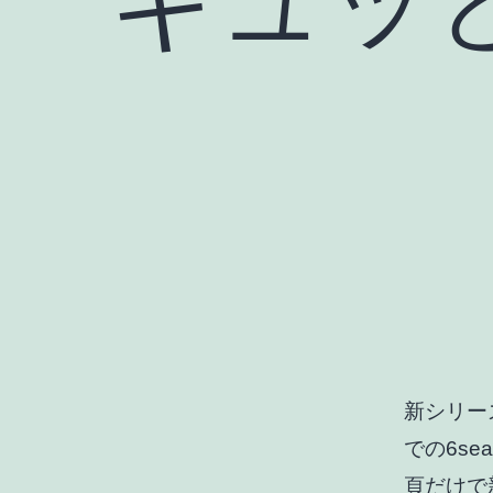
新シリーズ
での6se
頁だけで新