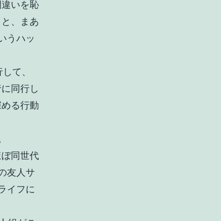
間違いを恥
。と、まあ
いうハッ
行して、
行に同行し
深める行動
。
ほぼ同世代
の友人サ
ライフに