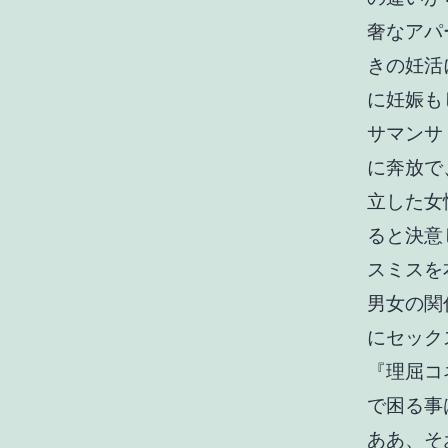
奢なアパ
きの妊活
に妊娠も
サマンサ
に奔放で
立した女
ると決意
スミスを
男女の関
にセック
『理屈コ
で困る事
ああ、そ