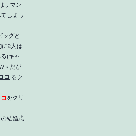
はサマン
れてしまっ
ビッグと
的に2人は
る(キャ
ikiだが
ココ
“をク
ココ
をクリ
その結婚式