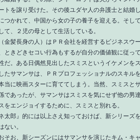
ートを譲り受けた。その後ユダヤ人の弁護士と結婚
につかれて、中国から女の子の養子を迎える。そし
して、２児の母として生活している。
（金髪長身の人）はＰＲ会社を経営するビジネスウ
、ときどきセコい行為もするが自分の価値観に従っ
性だ。ある日偶然見出したスミスというイケメンを
したサマンサは、ＰＲプロフェッショナルのスキル
本当に映画スターに育ててしまう。当然、スミスと
係であったが、サマンサはスミスを気にせず他の男
スをエンジョイするために、スミスと別れる。
ネ太郎』的には以上さえ知っておけば、新シリーズ
はない。
おそお、新シーズンにはサマンサを演じたキム・キ