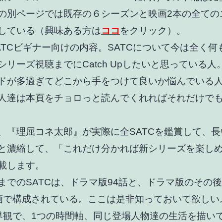
の別ページでは既存の６シーズンと映画2本の全ての
している（興味ある方は
ココ
をクリック）。
ATCビギナー向けの内容。SATCについて今は全く何
シリーズ視聴までにCatch Upしたいと思っている人
ドが多過ぎてどこから手をつけて良いか悩んでいる
人達は本頁をチョロっと読んでくれればそれだけで
、『理屈コネ太郎』が実際に全SATCを鑑賞して、長い
と濃縮して、「これだけ分かれば新シリーズを楽し
載します。
までのSATCは、ドラマ版94話と、ドラマ版のその
画で構成されている。ここは是非知っておいて欲しい
界観で、1つの時間軸、同じ登場人物達の生活を描い