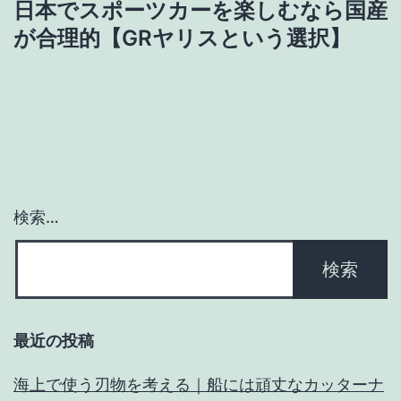
日本でスポーツカーを楽しむなら国産
ゲ
が合理的【GRヤリスという選択】
ー
シ
ョ
ン
検索…
最近の投稿
海上で使う刃物を考える｜船には頑丈なカッターナ