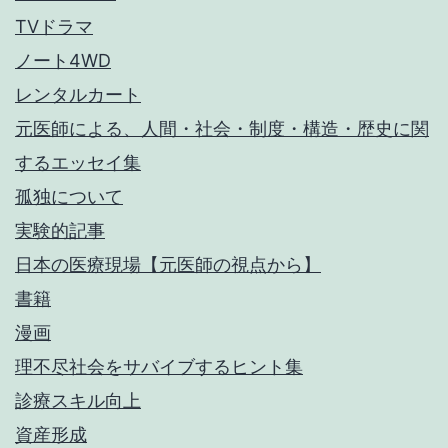
TVドラマ
ノート4WD
レンタルカート
元医師による、人間・社会・制度・構造・歴史に関
するエッセイ集
孤独について
実験的記事
日本の医療現場【元医師の視点から】
書籍
漫画
理不尽社会をサバイブするヒント集
診療スキル向上
資産形成