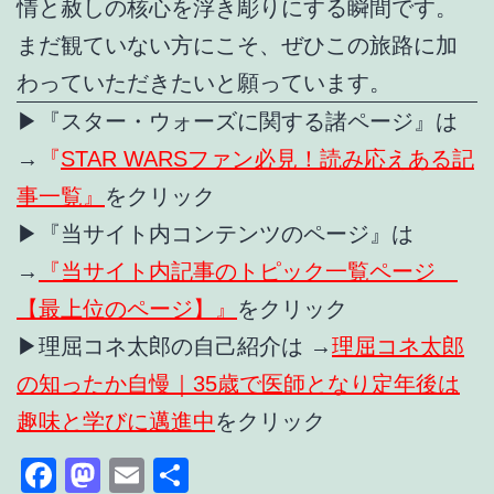
情と赦しの核心を浮き彫りにする瞬間です。
まだ観ていない方にこそ、ぜひこの旅路に加
わっていただきたいと願っています。
▶『スター・ウォーズに関する諸ページ』は
→
『
STAR WARSファン必見！読み応えある記
事一覧』
をクリック
▶『当サイト内コンテンツのページ』は
→
『当サイト内記事のトピック一覧ページ
【最上位のページ】』
をクリック
▶理屈コネ太郎の自己紹介は →
理屈コネ太郎
の知ったか自慢｜35歳で医師となり定年後は
趣味と学びに邁進中
をクリック
Facebook
Mastodon
Email
共