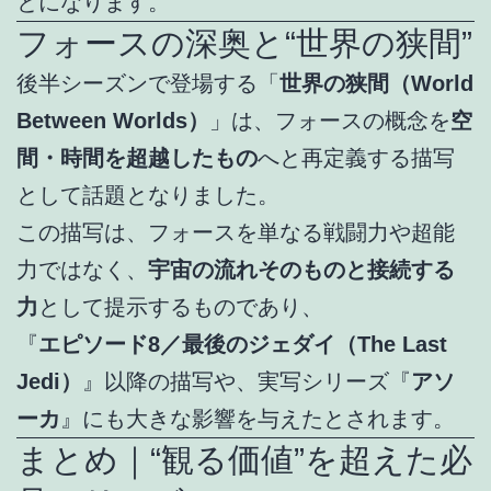
とになります。
フォースの深奥と“世界の狭間”
後半シーズンで登場する「
世界の狭間（World
Between Worlds）
」は、フォースの概念を
空
間・時間を超越したもの
へと再定義する描写
として話題となりました。
この描写は、フォースを単なる戦闘力や超能
力ではなく、
宇宙の流れそのものと接続する
力
として提示するものであり、
『
エピソード8／最後のジェダイ（The Last
Jedi）
』以降の描写や、実写シリーズ『
アソ
ーカ
』にも大きな影響を与えたとされます。
まとめ｜“観る価値”を超えた必