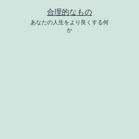
コ
合理的なもの
ン
あなたの人生をより良くする何
テ
か
ン
ツ
へ
ス
キ
ッ
プ