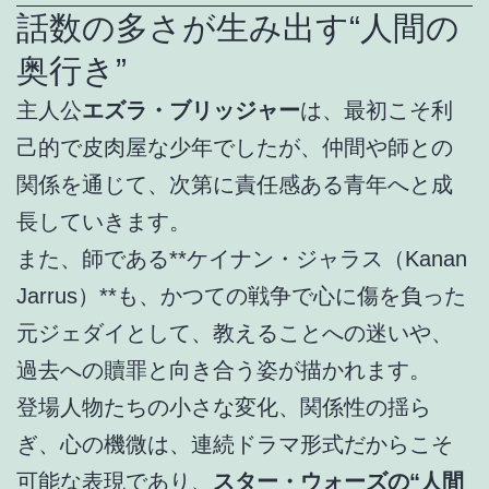
話数の多さが生み出す“人間の
奥行き”
主人公
エズラ・ブリッジャー
は、最初こそ利
己的で皮肉屋な少年でしたが、仲間や師との
関係を通じて、次第に責任感ある青年へと成
長していきます。
また、師である**ケイナン・ジャラス（Kanan
Jarrus）**も、かつての戦争で心に傷を負った
元ジェダイとして、教えることへの迷いや、
過去への贖罪と向き合う姿が描かれます。
登場人物たちの小さな変化、関係性の揺ら
ぎ、心の機微は、連続ドラマ形式だからこそ
可能な表現であり、
スター・ウォーズの“人間