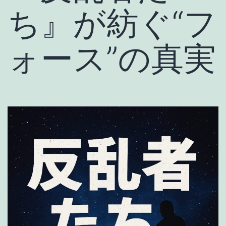
ち』が紡ぐ“フ
ォース”の真実