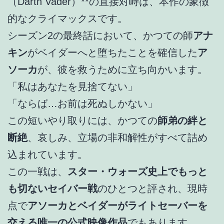
（Darth Vader）**の直接対峙は、本作の象徴
的なクライマックスです。
シーズン2の最終話において、かつての師
アナ
キン
がベイダーへと堕ちたことを確信した
ア
ソーカ
が、彼を救うために立ち向かいます。
「私はあなたを見捨てない」
「ならば…お前は死ぬしかない」
この短いやり取りには、かつての
師弟の絆と
断絶
、哀しみ、立場の非和解性がすべて詰め
込まれています。
この一戦は、
スター・ウォーズ史上でもっと
も切ないセイバー戦
のひとつと評され、現時
点で
アソーカとベイダーがライトセーバーを
交える唯一の公式映像作品
でもあります。