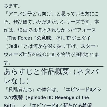
ちます
。
「アニメは子ども向け」と思っている方にこ
そ、ぜひ観ていただきたいシリーズです。本
作は、映画では描ききれなかった“フォース
（The Force）”
の意味、そして
“ジェダイ
（Jedi）”とは何かを深く掘り下げ、
スター・
ウォーズ
世界の核心に迫る物語が展開されま
す。
あらすじと作品概要（ネタバ
レなし）
『反乱者たち』の舞台は、『
エピソード3／シ
スの復讐（Episode III: Revenge of the
Sith）
』と『
エピソード4／新たなる希望