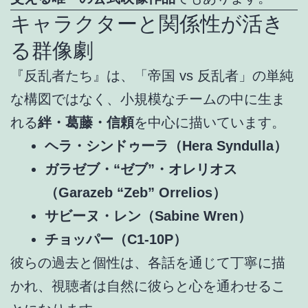
キャラクターと関係性が活き
る群像劇
『反乱者たち』は、「帝国 vs 反乱者」の単純
な構図ではなく、小規模なチームの中に生ま
れる
絆・葛藤・信頼
を中心に描いています。
ヘラ・シンドゥーラ（Hera Syndulla）
ガラゼブ・“ゼブ”・オレリオス
（Garazeb “Zeb” Orrelios）
サビーヌ・レン（Sabine Wren）
チョッパー（C1-10P）
彼らの過去と個性は、各話を通じて丁寧に描
かれ、視聴者は自然に彼らと心を通わせるこ