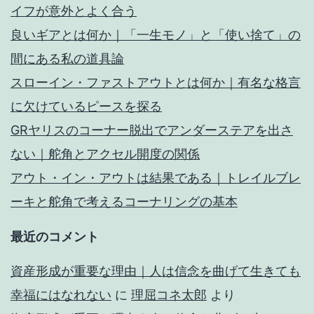
イフが意外とよく合う
良いギアとは何か｜「一生モノ」と「使い捨て」の
間にある私の道具論
スローイン・ファストアウトとは何か｜有名な格言
に欠けているピースを探る
GRヤリスのコーナー脱出でアンダーステアを出さ
ない｜舵角とアクセル開度の関係
アウト・イン・アウトは結果である｜トレイルブレ
ーキと舵角で考えるコーナリングの基本
最近のコメント
資産形成が重要な理由｜人は信念を曲げて生きても
幸福にはなれない
に
理屈コネ太郎
より