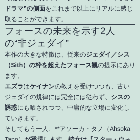
ドラマ”の側面
をこれまで以上にリアルに感じ
取ることができます。
フォースの未来を示す2人
の“非ジェダイ”
本作の大きな特徴は、従来の
ジェダイ／シス
（Sith）の枠を超えたフォース観
の提示にあり
ます。
エズラ
は
ケイナン
の教えを受けつつも、古い
ジェダイの規律には完全には従わず、
シスの
誘惑
にも晒されつつ、中庸的な立場に変化し
ていきます。
そしてもう一人、**アソーカ・タノ（Ahsoka
Tano）
が登場します。彼女は『スター・ウォ