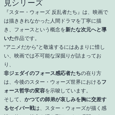
見シリーズ
『スター・ウォーズ 反乱者たち』は、映画で
は描ききれなかった人間ドラマを丁寧に描
き、フォースという概念を
新たな次元へと導
いた
作品です。
“アニメだから”と敬遠するにはあまりに惜し
い、映画では不可能な深掘りが詰まってお
り、
非ジェダイのフォース感応者たち
の在り方
は、今後のスター・ウォーズ世界における
フ
ォース哲学の変容
を示唆しています。
そして、
かつての師弟が哀しみを胸に交差す
るセイバー戦
は、スター・ウォーズが描く感